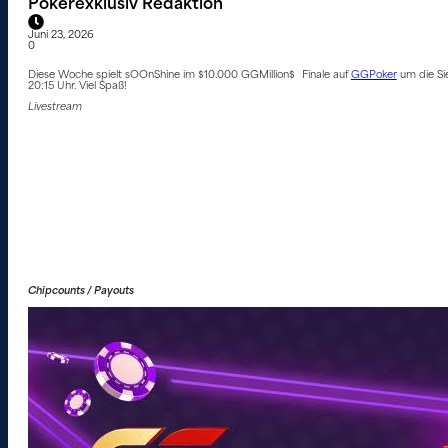
Pokerexklusiv Redaktion
Juni 23, 2026
0
Diese Woche spielt sOOnShine im $10.000 GGMillion$ Finale auf
GGPoker
um die Si
20:15 Uhr. Viel Spaß!
Livestream
Chipcounts / Payouts