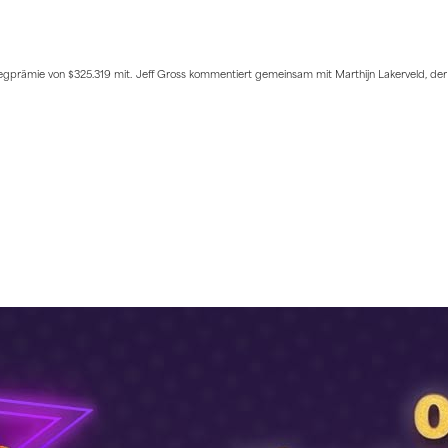
egprämie von $325.319 mit. Jeff Gross kommentiert gemeinsam mit Marthijn Lakerveld, der