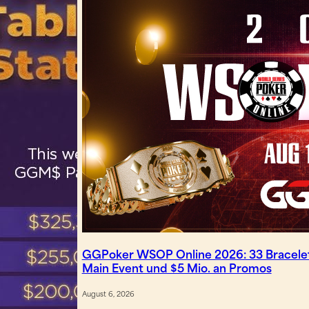
GGPoker WSOP Online 2026: 33 Bracelets
Main Event und $5 Mio. an Promos
August 6, 2026