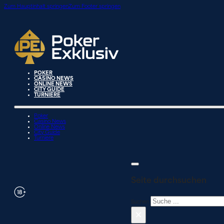
Zum Hauptinhalt springen
Zum Footer springen
POKER
CASINO NEWS
ONLINE NEWS
CITY GUIDE
TURNIERE
Poker
Casino News
Online News
City Guide
Turniere
Seite durchsuchen
Suchen
×