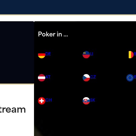
Poker in …
DE
LI
AT
CZ
CH
SK
stream