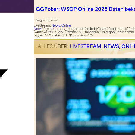
GGPoker: WSOP Online 2026 Daten bek
August 5, 2026
Livestream,
News
,
Online
News
","disable_query_merge":true,"orderby":"date","post_status":"publ
[740894],"tax_query":[{"terms":"18","taxonomy":"category","field":"ter
pages="331" data-start="1" data-end="2">
ALLES ÜBER:
LIVESTREAM
,
NEWS
,
ONLI