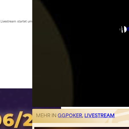
 Livestream startet um
MEHR IN
GGPOKER
,
LIVESTREAM