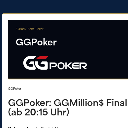
Exklusiv. Echt. Poker.
GGPoker
GGPoker
GGPoker: GGMillion$ Final
(ab 20:15 Uhr)