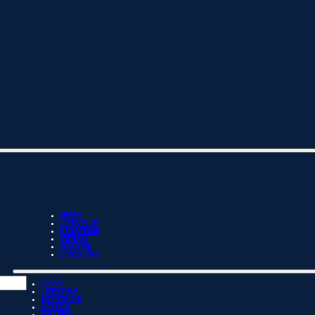
NEWS
LIFESTYLE
STRATEGIE
VIDEOS
GALERIE
LIVEBLOG
NEWS
LIFESTYLE
STRATEGIE
VIDEOS