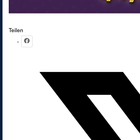
Teilen