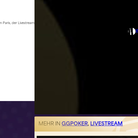
 Paris, der Livestream
MEHR IN
GGPOKER
,
LIVESTREAM