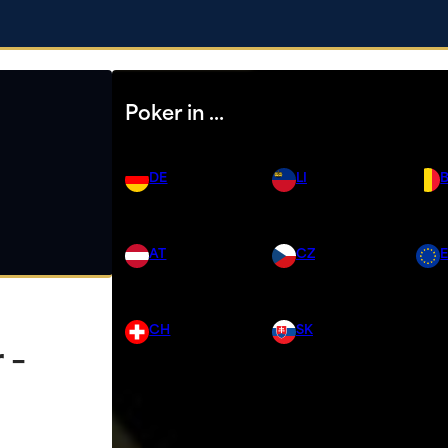
Poker in …
DE
LI
AT
CZ
CH
SK
 –