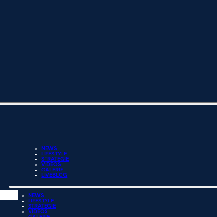
NEWS
LIFESTYLE
STRATEGIE
VIDEOS
GALERIE
LIVEBLOG
NEWS
LIFESTYLE
STRATEGIE
VIDEOS