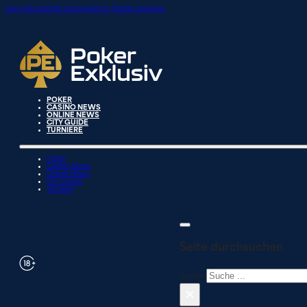
Zum Hauptinhalt springen
Zum Footer springen
POKER
CASINO NEWS
ONLINE NEWS
CITY GUIDE
TURNIERE
Poker
Casino News
Online News
City Guide
Turniere
Seite durchsuchen
Suchen
×