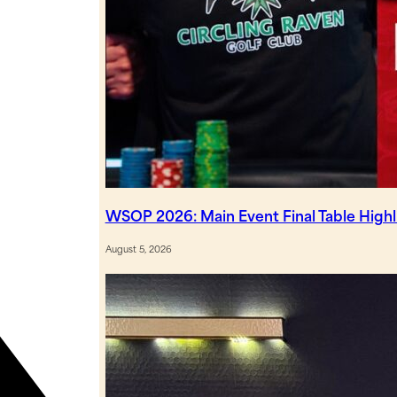
WSOP 2026: Main Event Final Table Highli
August 5, 2026