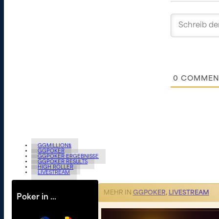
0
COMMEN
GGMILLION$
GGPOKER
GGPOKER ERGEBNISSE
GGPOKER RESULTS
HIGH ROLLER
LIVESTREAM
MEHR IN
GGPOKER
,
LIVESTREAM
Poker in …