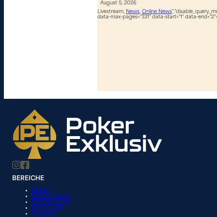
August 5, 2026
Livestream,
News
,
Online News
","disable_query_me
data-max-pages="331" data-start="1" data-end="2"
BEREICHE
Poker
Casino News
Online News
City Guide
Turniere