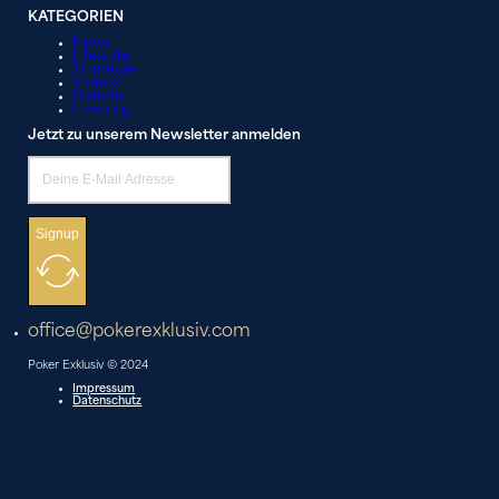
KATEGORIEN
News
Lifestyle
Strategie
Videos
Galerie
Liveblog
Jetzt zu unserem Newsletter anmelden
Signup
office@pokerexklusiv.com
Poker Exklusiv © 2024
Impressum
Datenschutz