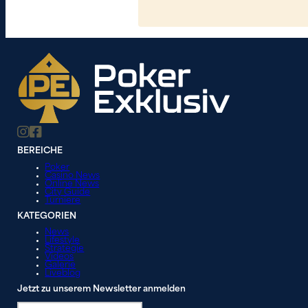
BEREICHE
Poker
Casino News
Online News
City Guide
Turniere
KATEGORIEN
News
Lifestyle
Strategie
Videos
Galerie
Liveblog
Jetzt zu unserem Newsletter anmelden