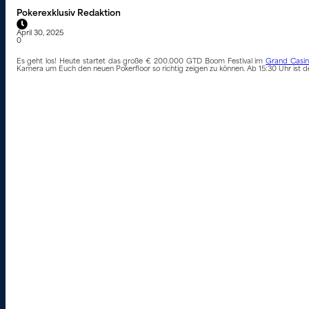
Pokerexklusiv Redaktion
April 30, 2025
0
Es geht los! Heute startet das große € 200.000 GTD Boom Festival im
Grand Casin
Kamera um Euch den neuen Pokerfloor so richtig zeigen zu können. Ab 15:30 Uhr ist der