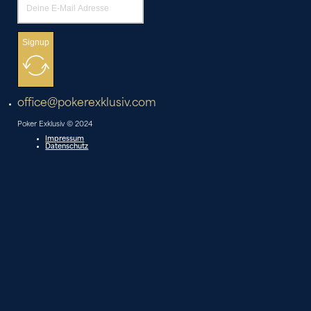
Signup
office@pokerexklusiv.com
Poker Exklusiv © 2024
Impressum
Datenschutz