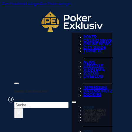
Zum Hauptinhalt springen
Zum Footer springen
POKER
CASINO NEWS
ONLINE NEWS
CITY GUIDE
TURNIERE
NEWS
LIFESTYLE
STRATEGIE
VIDEOS
LIVEBLOG
IMPRESSUM
Seite durchsuchen
DATENSCHUTZ
COOKIES
Suchen
POKER
×
CASINO NEWS
ONLINE NEWS
CITY GUIDE
TURNIERE
NEWS