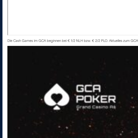
Die Cash Games im GCA beginnen bei € 1/2 NLH bzw. € 2/2 PLO. Aktuelles zum GCA P