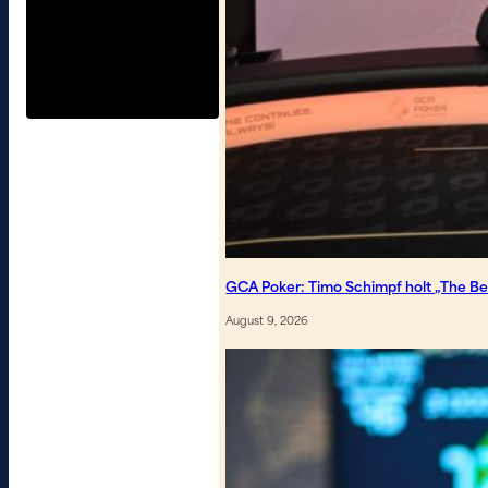
GCA Poker: Timo Schimpf holt „The Be
August 9, 2026