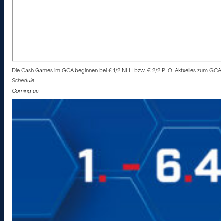
Die Cash Games im GCA beginnen bei € 1/2 NLH bzw. € 2/2 PLO. Aktuelles zum GCA P
Schedule
Coming up