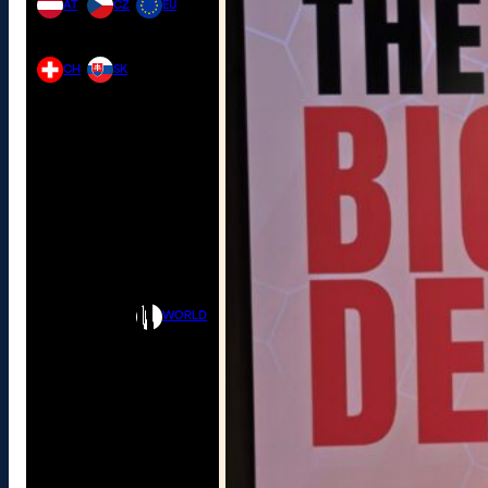
AT
CZ
EU
CH
SK
WORLD