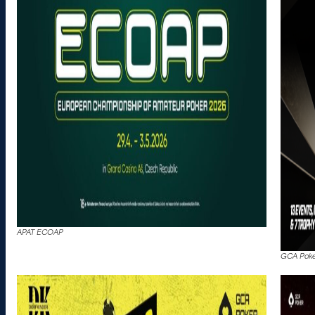
APAT ECOAP
GCA Poker