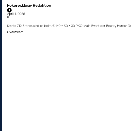
Pokerexklusiv Redaktion
April 4, 2026
0
Starke 712 Entries sind es beim € 140 + 60 + 30 PKO Main Event der Bounty Hunter D
Livestream