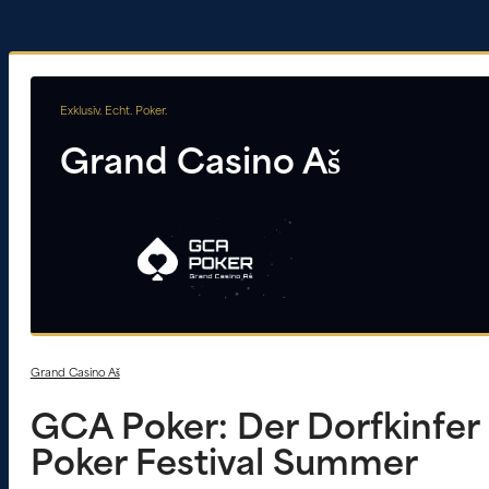
Exklusiv. Echt. Poker.
Grand Casino Aš
Grand Casino Aš
GCA Poker: Der Dorfkinfe
Poker Festival Summer