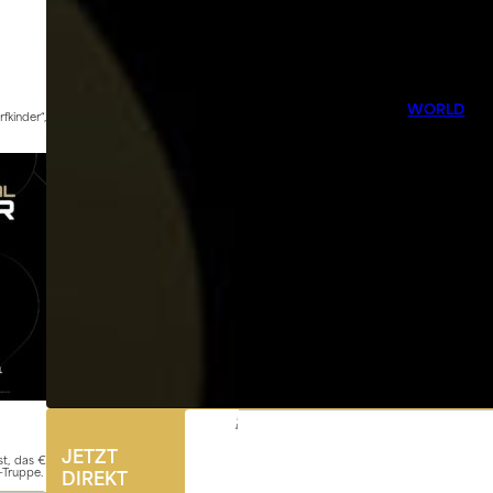
WORLD
fkinder“,
JETZT
st, das €
-Truppe.
DIREKT