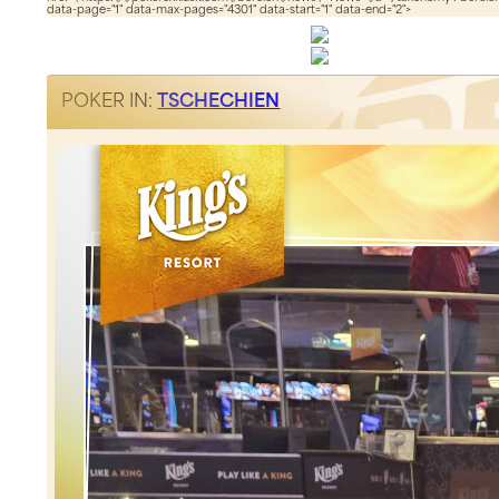
data-page="1" data-max-pages="4301" data-start="1" data-end="2">
POKER IN:
TSCHECHIEN