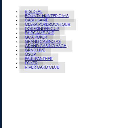
BIG DEAL
BOUNTY HUNTER DAYS
CASH GAME
CESKA POKEROVA TOUR
DORFKINDER CUP
FAIRGAME CUP
GCA POKER
GRAND CASINO AS
GRAND CASINO ASCH
GRND LIVE
ÖSOP
PAUL PANTHER
POKER
RIVER CARD CLUB