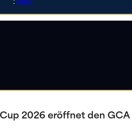
GALERIE
LIVEBLOG
r Cup 2026 eröffnet den GCA