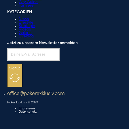
City Guide
Turniere
KATEGORIEN
News
Lifestyle
Strategie
Videos
Galerie
Liveblog
Jetzt zu unserem Newsletter anmelden
Signup
office@pokerexklusiv.com
Poker Exklusiv © 2024
Impressum
Datenschutz