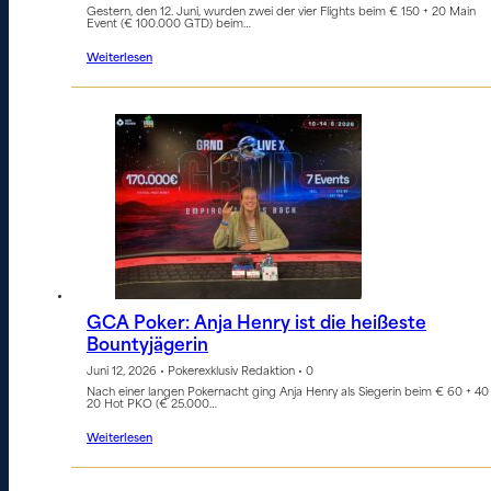
Gestern, den 12. Juni, wurden zwei der vier Flights beim € 150 + 20 Main
Event (€ 100.000 GTD) beim…
Weiterlesen
GCA Poker: Anja Henry ist die heißeste
Bountyjägerin
Juni 12, 2026 • Pokerexklusiv Redaktion • 0
Nach einer langen Pokernacht ging Anja Henry als Siegerin beim € 60 + 40
20 Hot PKO (€ 25.000…
Weiterlesen