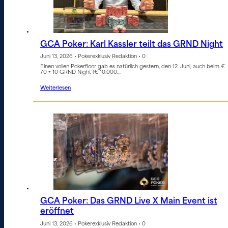
GCA Poker: Karl Kassler teilt das GRND Night
Juni 13, 2026 • Pokerexklusiv Redaktion • 0
Einen vollen Pokerfloor gab es natürlich gestern, den 12. Juni, auch beim €
70 + 10 GRND Night (€ 10.000…
Weiterlesen
GCA Poker: Das GRND Live X Main Event ist
eröffnet
Juni 13, 2026 • Pokerexklusiv Redaktion • 0