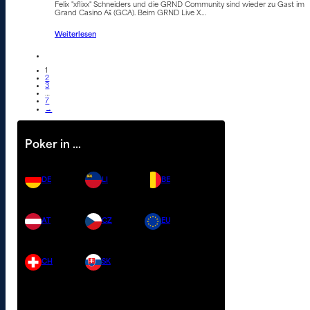
Felix "xflixx" Schneiders und die GRND Community sind wieder zu Gast im
Grand Casino Aš (GCA). Beim GRND Live X…
Weiterlesen
1
2
3
…
7
→
Poker in …
DE
LI
BE
AT
CZ
EU
CH
SK