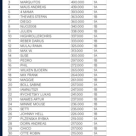
3
MARQUITOS
490.000
1A
4
MAUS ANDREAS
439.000
1A
5
4 MAMA
393.000
1A
6
THEWES STEFAN
363.000
1B
7
DIEGO
360.000
1A
8
NIJO2008
340.000
1B
9
JULIEN
338.000
1B
10
HIGHROLLERCHRIS
337.000
1A
11
REBER DARIUS
333.000
1B
12
MULAJ RAMA
325.000
1B
13
MAX W.
313.000
1A
14
SUSE
300.000
1A
15
PEDRO
297.000
1B
16
PHIL
272.000
1B
17
WILKEN BJOERN
265.000
1A
18
MIX FRANK
264.000
1A
19
MAGGIE
261.000
1B
20
BOLL SABINE
257.000
1A
21
IAMNUTS21
247.000
1B
22
RYCHETSKY LUKAS
241.000
1B
23
MAMES ARTUR
237.000
1B
24
MINNIE MOUSE
236.000
1B
25
SETTI
235.000
1A
26
JOHNNY HELL
226.000
1B
27
PLZENSKA RYBKA
219.000
1A
28
DORN ANDREAS
217.000
1A
29
CHICO
217.000
1B
30
OTTE ROBIN
215.000
1A