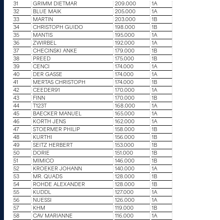
31
GRIMM DIETMAR
209.000
1A
32
BLUE MAIK
205.000
1A
33
MARTIN
203.000
1B
34
CHRISTOPH GUIDO
198.000
1B
35
MANTIS
195.000
1A
36
ZWIRBEL
192.000
1A
37
CHECINSKI ANKE
179.000
1B
38
PREED
175.000
1B
39
CENCI
174.000
1A
40
DER GASSE
174.000
1A
41
MERTAS CHRISTOPH
174.000
1B
42
CEEDER91
170.000
1A
43
FINN
170.000
1B
44
T123T
168.000
1A
45
BAECKER MANUEL
165.000
1A
46
KORTH JENS
162.000
1A
47
STOERMER PHILIP
158.000
1B
48
KURTHI
156.000
1B
49
SEITZ HERBERT
153.000
1B
50
DORIE
151.000
1B
51
MIMICO
146.000
1B
52
KROEKER JOHANN
140.000
1A
53
MR. QUADS
128.000
1B
54
ROHDE ALEXANDER
128.000
1B
55
KUDDL
127.000
1A
56
NUESSI
126.000
1A
57
KHM
119.000
1B
58
CAV MARIANNE
116.000
1A