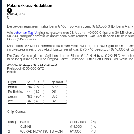
Pokerexklusiv Redaktion
Mai 24, 2026
0
Die beiden regulären Flights beim € 100 + 20 Main Event (€ 50.000 GTD) beim Angry 
Wie
schon an Tag 1A
ging es gestern, den 23. Mai, mit 40.000 Chips und 30 Minuten L
50.000 Preisgeldgarantie ist damit noch nicht erreicht. Dank der flachen Struktur b
Gunni (615.000) ein.
Mindestens 82 Spieler kommen heute zum Finale wieder, aber zuvor gibt es um 11 Uhr n
im Livestream zeigt. Das Abschlussturnier ist das € 70 + 10 Deepstack (€ 10.000 GTD/
Die Cash Games gibt es täglichen ab den Blinds € 1/2 NLH bzw. € 2/2 PLO. Aktuelle
habt Ihr quasi das tägliche Sorglos-Paket – unlimited Buffet, Soft Drinks, Bier, Wein un
€ 100 + 20 Angry Dice Main Event
Preispool: € 50.000 GTD
Entries:
Flight
1A
1B
1C
gesamt
Entries
148
152
300
Re-Entries
44
52
96
gesamt
192
204
396
left
34
48
82
Chip Counts:
Rang
Name
Chip Count
Flight
1
GUNNI
615.000
1A
2
WUKADINOWITSCH SIMON
611.000
1B