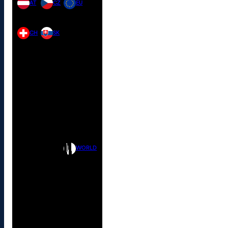
AT
CZ
EU
CH
SK
WORLD