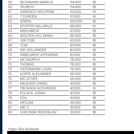
59
BECKMANN MARKUS
114.000
1B
60
TAUBEXX
114.000
1B
61
WINDISCH WOLFRAM
112.000
1A
62
T. DURDEN
111.000
1A
63
SÖREN
109.000
1B
64
STOPFER WILLIBALD
98.000
1A
65
MISCHBECK
97.000
1B
66
NGUYEN HUU MANH
96.000
1B
67
GIN TOBI
93.000
1B
68
TOM
85.000
1B
69
DIE HOLLÄNDER
83.000
1B
70
ANSELMENT KATHARINA
81.000
1B
71
MC MURPHY
78.000
1A
72
THOMAS
78.000
1B
73
OSTERMANN LUKAS
76.000
1B
74
KORTE ALEXANDER
68.000
1B
75
MC GYVER
56.000
1B
76
KRUEGER DANIEL
44.000
1B
77
TRUSHKIN ALEXANDER
42.000
1A
78
POLACK JONAH
41.000
1B
79
EDU
41.000
1B
80
ARTJOM
39.000
1B
81
MR. D.
33.000
1B
82
CHECINSKI RADOSLAW
25.000
1B
Angry Dice Schedule