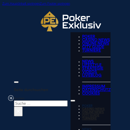
Zum Hauptinhalt springen
Zum Footer springen
POKER
CASINO NEWS
ONLINE NEWS
CITY GUIDE
TURNIERE
NEWS
LIFESTYLE
STRATEGIE
VIDEOS
LIVEBLOG
IMPRESSUM
Seite durchsuchen
DATENSCHUTZ
COOKIES
Suchen
POKER
×
CASINO NEWS
ONLINE NEWS
CITY GUIDE
TURNIERE
NEWS