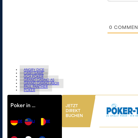
0
COMMEN
ANGRY DICE
CASH GAME
GCA POKER
GRAND CASINO AS
GRAND CASINO ASCH
PAUL PANTHER
POKER
Poker in …
JETZT
DIREKT
BUCHEN
DE
LI
BE