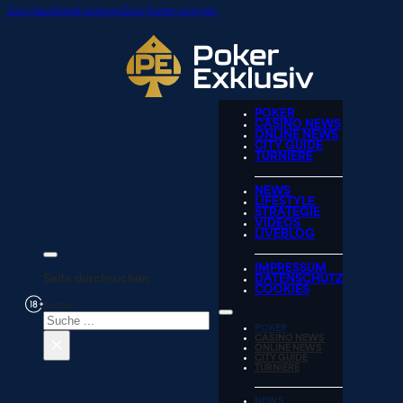
Zum Hauptinhalt springen
Zum Footer springen
POKER
CASINO NEWS
ONLINE NEWS
CITY GUIDE
TURNIERE
NEWS
LIFESTYLE
STRATEGIE
VIDEOS
LIVEBLOG
IMPRESSUM
Seite durchsuchen
DATENSCHUTZ
COOKIES
Suchen
POKER
×
CASINO NEWS
ONLINE NEWS
CITY GUIDE
TURNIERE
NEWS