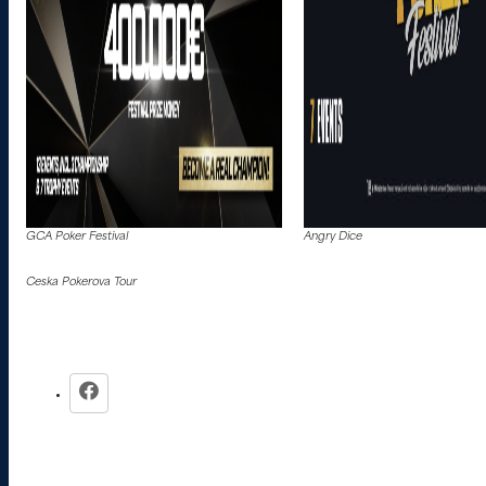
GCA Poker Festival
Angry Dice
Ceska Pokerova Tour