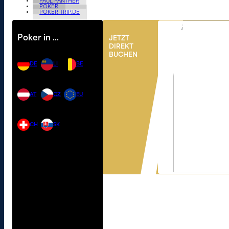
PAUL PANTHER
POKER
POKER-TRIP.DE
Poker in …
JETZT
DIREKT
BUCHEN
DE
LI
BE
AT
CZ
EU
CH
SK