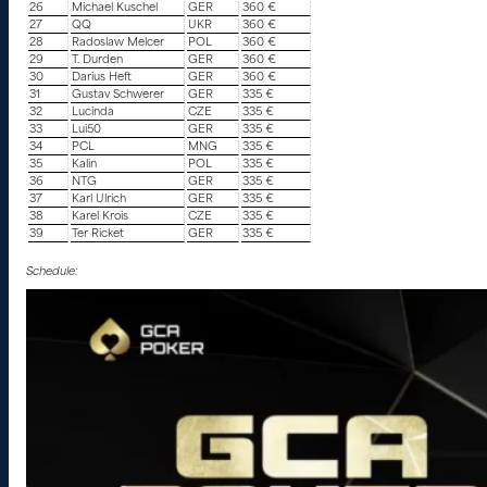
26
Michael Kuschel
GER
360 €
27
QQ
UKR
360 €
28
Radoslaw Melcer
POL
360 €
29
T. Durden
GER
360 €
30
Darius Heft
GER
360 €
31
Gustav Schwerer
GER
335 €
32
Lucinda
CZE
335 €
33
Lui50
GER
335 €
34
PCL
MNG
335 €
35
Kalin
POL
335 €
36
NTG
GER
335 €
37
Karl Ulrich
GER
335 €
38
Karel Krois
CZE
335 €
39
Ter Ricket
GER
335 €
Schedule: