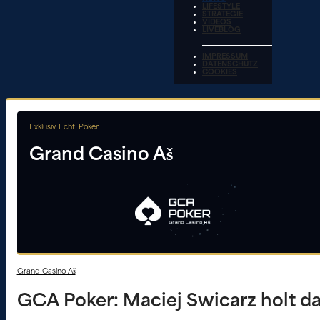
LIFESTYLE
STRATEGIE
VIDEOS
LIVEBLOG
IMPRESSUM
DATENSCHUTZ
COOKIES
Exklusiv. Echt. Poker.
Grand Casino Aš
Grand Casino Aš
GCA Poker: Maciej Swicarz holt da