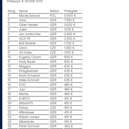
Preispool: € 50.000 GTD
Rang
Name
Nation
Preisgeld
1
Maciej Swicarz
POL
9.900 €
2
Hans
GER
7.350 €
3
Oliver Henkel
GER
5.620 €
4
Julien
GER
4.135 €
5
Jan Juretschka
GER
2.950 €
6
GCA 74
GER
2.300 €
7
Rolf Muehle
GER
1.750 €
8
Cenci
CZE
1.350 €
9
Jiri Hulka
CZE
1.100 €
10
Eugeniu Corom
GER
850 €
11
Andy Bauer
GER
850 €
12
Maggus
GER
850 €
13
Einsgewinner
GER
635 €
14
Kevin Schubart
GER
635 €
15
Heiko Schmidt
GER
635 €
16
EVO
GER
485 €
17
Jopi
GER
485 €
18
Mantis
GER
485 €
19
EniRCC
GER
410 €
20
Mtbbln75
GER
410 €
21
Dohny
CZE
410 €
22
Affenkaiser
GER
410 €
23
Robert Juhasz
GER
410 €
24
Silberlocke
GER
410 €
25
Peter Schmidt
GER
360 €