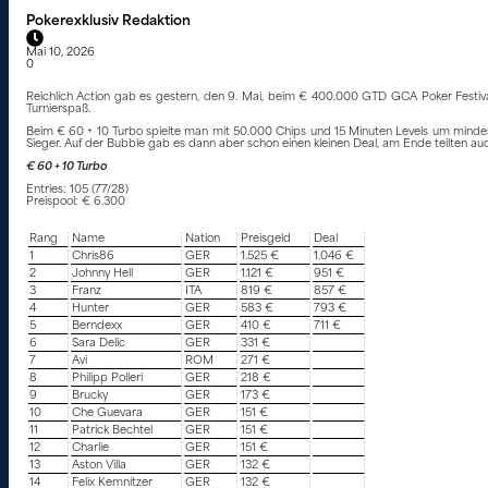
Pokerexklusiv Redaktion
Mai 10, 2026
0
Reichlich Action gab es gestern, den 9. Mai, beim € 400.000 GTD GCA Poker Festiv
Turnierspaß.
Beim € 60 + 10 Turbo spielte man mit 50.000 Chips und 15 Minuten Levels um mindest
Sieger. Auf der Bubble gab es dann aber schon einen kleinen Deal, am Ende teilten auc
€ 60 + 10 Turbo
Entries: 105 (77/28)
Preispool: € 6.300
Rang
Name
Nation
Preisgeld
Deal
1
Chris86
GER
1.525 €
1.046 €
2
Johnny Hell
GER
1.121 €
951 €
3
Franz
ITA
819 €
857 €
4
Hunter
GER
583 €
793 €
5
Berndexx
GER
410 €
711 €
6
Sara Delic
GER
331 €
7
Avi
ROM
271 €
8
Philipp Polleri
GER
218 €
9
Brucky
GER
173 €
10
Che Guevara
GER
151 €
11
Patrick Bechtel
GER
151 €
12
Charlie
GER
151 €
13
Aston Villa
GER
132 €
14
Felix Kemnitzer
GER
132 €