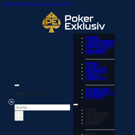
Zum Hauptinhalt springen
Zum Footer springen
POKER
CASINO NEWS
ONLINE NEWS
CITY GUIDE
TURNIERE
NEWS
LIFESTYLE
STRATEGIE
VIDEOS
LIVEBLOG
IMPRESSUM
Seite durchsuchen
DATENSCHUTZ
COOKIES
Suchen
POKER
×
CASINO NEWS
ONLINE NEWS
CITY GUIDE
TURNIERE
NEWS