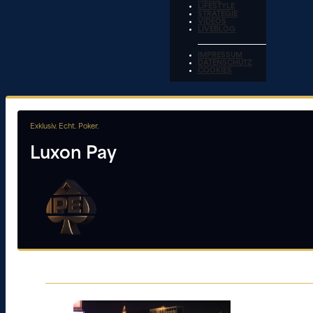
LIFESTYLE
STRATEGIE
VIDEOS
LIVEBLOG
IMPRESSUM
DATENSCHUTZ
COOKIES
Exklusiv. Echt. Poker.
Luxon Pay