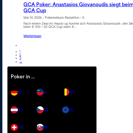
GCA Poker: Anastasios Giovanoudis siegt bei
GCA Cup
Mai 14, 2026 • Pokerexklusiv Redaktion • 0
Nach einem Deal im Heads-up konnte sich Anastasios Giovanoudis den Si
beim € 100 + 20 GCA Cup beim €…
Weiterlesen
1
2
3
→
Poker in …
DE
LI
BE
AT
CZ
EU
CH
SK