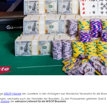
dige
WSOP Historie
der Juweliere. In den Achtzigern war Mordechai Yerushalmi für die Bracel
ngen, wechselte auch der Hersteller der Bracelets. Zu den Produzenten gehörten Gold & 
t
Jostens
der
exklusive Lieferant für die WSOP Bracelets
.