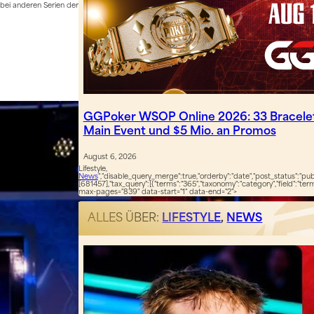
bei anderen Serien der
GGPoker WSOP Online 2026: 33 Bracelets
Main Event und $5 Mio. an Promos
August 6, 2026
Lifestyle,
News
","disable_query_merge":true,"orderby":"date","post_status":"publ
[681457],"tax_query":[{"terms":"365","taxonomy":"category","field":"ter
max-pages="839" data-start="1" data-end="2">
ALLES ÜBER:
LIFESTYLE
,
NEWS