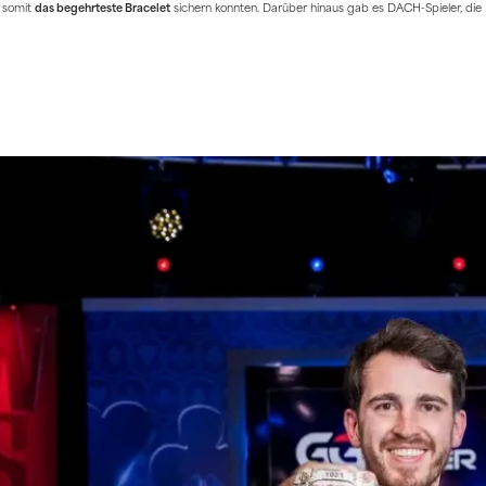
h somit
das begehrteste Bracelet
sichern konnten. Darüber hinaus gab es DACH-Spieler, die 