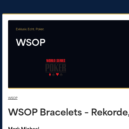
Exklusiv. Echt. Poker.
WSOP
WSOP
WSOP Bracelets – Rekorde,