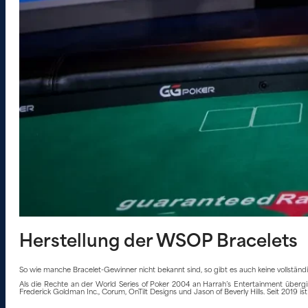
Herstellung der WSOP Bracelets
So wie manche Bracelet-Gewinner nicht bekannt sind, so gibt es auch keine vollstän
Als die Rechte an der World Series of Poker 2004 an Harrah’s Entertainment übergi
Frederick Goldman Inc., Corum, OnTilt Designs und Jason of Beverly Hills. Seit 2019 is