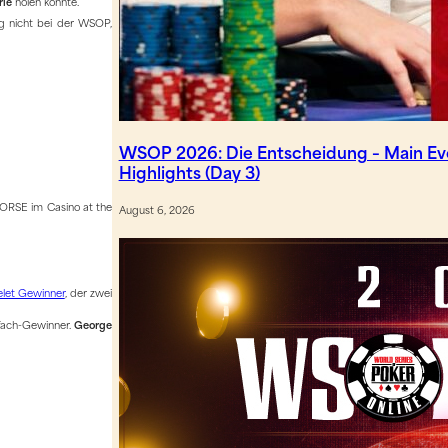
rie
holen konnte.
eg nicht bei der WSOP,
WSOP 2026: Die Entscheidung – Main Eve
Highlights (Day 3)
HORSE im Casino at the
August 6, 2026
elet Gewinner
, der zwei
ifach-Gewinner.
George