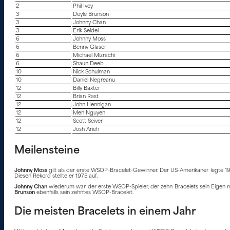
2
Phil Ivey
3
Doyle Brunson
3
Johnny Chan
3
Erik Seidel
6
Johnny Moss
6
Benny Glaser
6
Michael Mizrachi
6
Shaun Deeb
10
Nick Schulman
10
Daniel Negreanu
12
Billy Baxter
12
Brian Rast
12
John Hennigan
12
Men Nguyen
12
Scott Seiver
12
Josh Arieh
Meilensteine
Johnny Moss
gilt als der erste WSOP-Bracelet-Gewinner. Der US-Amerikaner legte 1971
Diesen Rekord stellte er 1975 auf.
Johnny Chan
wiederum war der erste WSOP-Spieler, der zehn Bracelets sein Eigen n
Brunson
ebenfalls sein zehntes WSOP-Bracelet.
Die meisten Bracelets in einem Jahr