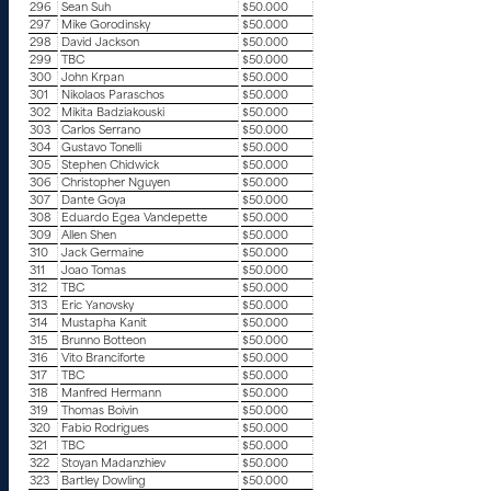
296
Sean Suh
$50.000
297
Mike Gorodinsky
$50.000
298
David Jackson
$50.000
299
TBC
$50.000
300
John Krpan
$50.000
301
Nikolaos Paraschos
$50.000
302
Mikita Badziakouski
$50.000
303
Carlos Serrano
$50.000
304
Gustavo Tonelli
$50.000
305
Stephen Chidwick
$50.000
306
Christopher Nguyen
$50.000
307
Dante Goya
$50.000
308
Eduardo Egea Vandepette
$50.000
309
Allen Shen
$50.000
310
Jack Germaine
$50.000
311
Joao Tomas
$50.000
312
TBC
$50.000
313
Eric Yanovsky
$50.000
314
Mustapha Kanit
$50.000
315
Brunno Botteon
$50.000
316
Vito Branciforte
$50.000
317
TBC
$50.000
318
Manfred Hermann
$50.000
319
Thomas Boivin
$50.000
320
Fabio Rodrigues
$50.000
321
TBC
$50.000
322
Stoyan Madanzhiev
$50.000
323
Bartley Dowling
$50.000