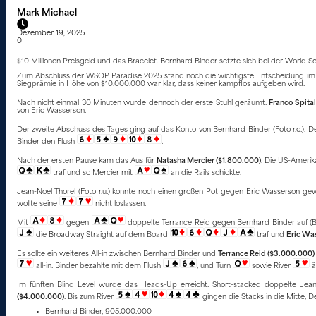
Mark Michael
Dezember 19, 2025
0
$10 Millionen Preisgeld und das Bracelet. Bernhard Binder setzte sich bei der World 
Zum Abschluss der WSOP Paradise 2025 stand noch die wichtigste Entscheidung im Atlan
Siegprämie in Höhe von $10.000.000 war klar, dass keiner kampflos aufgeben wird.
Nach nicht einmal 30 Minuten wurde dennoch der erste Stuhl geräumt.
Franco Spital
von Eric Wasserson.
Der zweite Abschuss des Tages ging auf das Konto von Bernhard Binder (Foto r.o.). De
Binder den Flush
.
Nach der ersten Pause kam das Aus für
Natasha Mercier ($1.800.000)
. Die US-Amerik
traf und so Mercier mit
an die Rails schickte.
Jean-Noel Thorel (Foto r.u.) konnte noch einen großen Pot gegen Eric Wasserson gew
wollte seine
nicht loslassen.
Mit
gegen
doppelte Terrance Reid gegen Bernhard Binder auf (
die Broadway Straight auf dem Board
traf und
Eric Wa
Es sollte ein weiteres All-in zwischen Bernhard Binder und
Terrance Reid ($3.000.000)
all-in. Binder bezahlte mit dem Flush
, und Turn
sowie River
ä
Im fünften Blind Level wurde das Heads-Up erreicht. Short-stacked doppelte Jea
($4.000.000)
. Bis zum River
gingen die Stacks in die Mitte, 
Bernhard Binder, 905.000.000