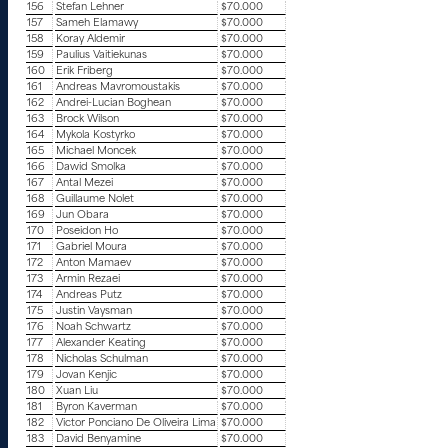
156
Stefan Lehner
$70.000
157
Sameh Elamawy
$70.000
158
Koray Aldemir
$70.000
159
Paulius Vaitiekunas
$70.000
160
Erik Friberg
$70.000
161
Andreas Mavromoustakis
$70.000
162
Andrei-Lucian Boghean
$70.000
163
Brock Wilson
$70.000
164
Mykola Kostyrko
$70.000
165
Michael Moncek
$70.000
166
Dawid Smolka
$70.000
167
Antal Mezei
$70.000
168
Guillaume Nolet
$70.000
169
Jun Obara
$70.000
170
Poseidon Ho
$70.000
171
Gabriel Moura
$70.000
172
Anton Mamaev
$70.000
173
Armin Rezaei
$70.000
174
Andreas Putz
$70.000
175
Justin Vaysman
$70.000
176
Noah Schwartz
$70.000
177
Alexander Keating
$70.000
178
Nicholas Schulman
$70.000
179
Jovan Kenjic
$70.000
180
Xuan Liu
$70.000
181
Byron Kaverman
$70.000
182
Victor Ponciano De Oliveira Lima
$70.000
183
David Benyamine
$70.000