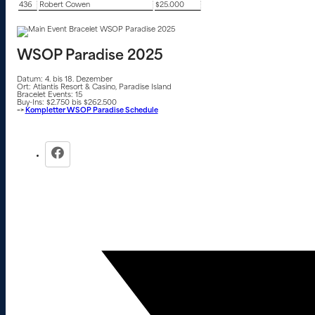
436
Robert Cowen
$25.000
WSOP Paradise 2025
Datum: 4. bis 18. Dezember
Ort: Atlantis Resort & Casino, Paradise Island
Bracelet Events: 15
Buy-Ins: $2.750 bis $262.500
–>
Kompletter WSOP Paradise Schedule