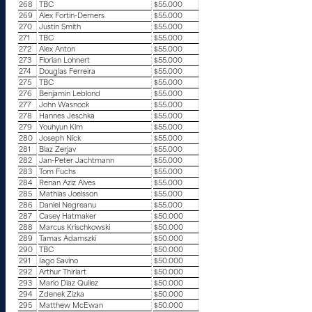
268
TBC
$55.000
269
Alex Fortin-Demers
$55.000
270
Justin Smith
$55.000
271
TBC
$55.000
272
Alex Anton
$55.000
273
Florian Lohnert
$55.000
274
Douglas Ferreira
$55.000
275
TBC
$55.000
276
Benjamin Leblond
$55.000
277
John Wasnock
$55.000
278
Hannes Jeschka
$55.000
279
Youhyun Kim
$55.000
280
Joseph Nick
$55.000
281
Blaz Zerjav
$55.000
282
Jan-Peter Jachtmann
$55.000
283
Tom Fuchs
$55.000
284
Renan Aziz Alves
$55.000
285
Mathias Joelsson
$55.000
286
Daniel Negreanu
$55.000
287
Casey Hatmaker
$50.000
288
Marcus Krischkowski
$50.000
289
Tamas Adamszki
$50.000
290
TBC
$50.000
291
Iago Savino
$50.000
292
Arthur Thiriart
$50.000
293
Mario Diaz Quilez
$50.000
294
Zdenek Zizka
$50.000
295
Matthew McEwan
$50.000