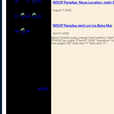
DE
LI
BE
WSOP Paradise: Neue Location, mehr B
August 7, 2026
AT
CZ
EU
WSOP Paradise zieht um ins Baha Mar
CH
SK
April 11, 2026
News","disable_query_merge":true,"orderby":"date","
[715102],"tax_query":[{"terms":"2206","taxonomy":"ca
max-pages="50" data-start="1" data-end="2">
WORLD