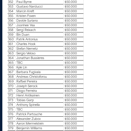
352
Paul Byrne
$50.000
353
Gustavo Narducci
$50.000
354
Marcin Kreft
$50.000
355
Kristen Foxen
$50.000
356
Davide Suriano
$50.000
357
Joonhee Yea
$50.000
358
Sergi Reixach
$50.000
359
Bin Duan
$50.000
360
Patrik Antonius
$50.000
361
Charles Hook
$50.000
362
Stefan Nemetz
$50.000
363
Sergio Veloso
$50.000
364
Jonathan Bussieres
$50.000
365
TBC
$50.000
366
Kyle Lin
$50.000
367
Barbara Fugivala
$50.000
368
Andreas Christoforou
$50.000
369
Raffael Pereira
$50.000
370
Joseph Serock
$50.000
371
Diogo Ferreira
$50.000
372
Henri Antikainen
$50.000
373
Tobias Garp
$50.000
374
Anthony Spinella
$50.000
375
TBC
$50.000
376
Patrick Partouche
$50.000
377
Alexander Zubov
$50.000
378
Aaron Mermelstein
$50.000
379
Benjamin Williams
$50.000