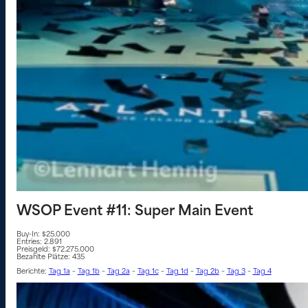
WSOP Event #11: Super Main Event
Buy-In: $25.000
Entries: 2.891
Preisgeld: $72.275.000
Bezahlte Plätze: 435
Berichte:
Tag 1a
–
Tag 1b
–
Tag 2a
–
Tag 1c
–
Tag 1d
–
Tag 2b
–
Tag 3
–
Tag 4