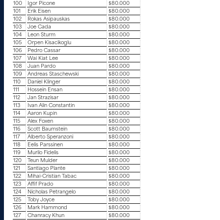
100
Igor Picone
$80.000
101
Erik Eisen
$80.000
102
Rokas Asipauskas
$80.000
103
Joe Cada
$80.000
104
Leon Sturm
$80.000
105
Orpen Kisacikoglu
$80.000
106
Pedro Cassar
$80.000
107
Wai Kiat Lee
$80.000
108
Juan Pardo
$80.000
109
Andreas Staschewski
$80.000
110
Daniel Klinger
$80.000
111
Hossein Ensan
$80.000
112
Jan Strazisar
$80.000
113
Ivan Alin Constantin
$80.000
114
Aaron Kupin
$80.000
115
Alex Foxen
$80.000
116
Scott Baumstein
$80.000
117
Alberto Speranzoni
$80.000
118
Eelis Parssinen
$80.000
119
Murilo Fidelis
$80.000
120
Teun Mulder
$80.000
121
Santiago Plante
$80.000
122
Mihai-Cristian Tabac
$80.000
123
Affif Prado
$80.000
124
Nicholas Petrangelo
$80.000
125
Toby Joyce
$80.000
126
Mark Hammond
$80.000
127
Chanracy Khun
$80.000