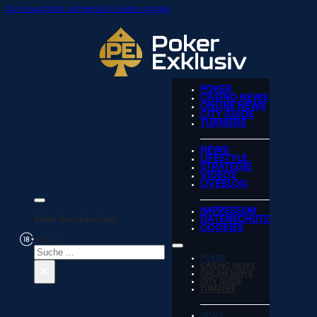
Zum Hauptinhalt springen
Zum Footer springen
POKER
CASINO NEWS
ONLINE NEWS
CITY GUIDE
TURNIERE
NEWS
LIFESTYLE
STRATEGIE
VIDEOS
LIVEBLOG
IMPRESSUM
Seite durchsuchen
DATENSCHUTZ
COOKIES
Suchen
POKER
×
CASINO NEWS
ONLINE NEWS
CITY GUIDE
TURNIERE
NEWS