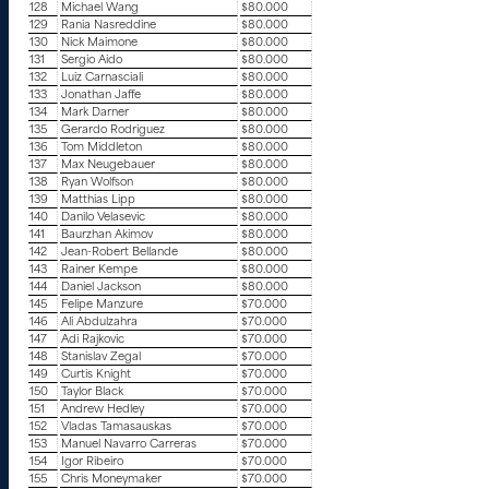
128
Michael Wang
$80.000
129
Rania Nasreddine
$80.000
130
Nick Maimone
$80.000
131
Sergio Aido
$80.000
132
Luiz Carnasciali
$80.000
133
Jonathan Jaffe
$80.000
134
Mark Darner
$80.000
135
Gerardo Rodriguez
$80.000
136
Tom Middleton
$80.000
137
Max Neugebauer
$80.000
138
Ryan Wolfson
$80.000
139
Matthias Lipp
$80.000
140
Danilo Velasevic
$80.000
141
Baurzhan Akimov
$80.000
142
Jean-Robert Bellande
$80.000
143
Rainer Kempe
$80.000
144
Daniel Jackson
$80.000
145
Felipe Manzure
$70.000
146
Ali Abdulzahra
$70.000
147
Adi Rajkovic
$70.000
148
Stanislav Zegal
$70.000
149
Curtis Knight
$70.000
150
Taylor Black
$70.000
151
Andrew Hedley
$70.000
152
Vladas Tamasauskas
$70.000
153
Manuel Navarro Carreras
$70.000
154
Igor Ribeiro
$70.000
155
Chris Moneymaker
$70.000