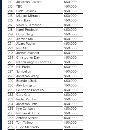
212
Jonathan Pastore
$60.000
213
TBC
$60.000
214
Brett Bassock
$60.000
215
Michael Mizrachi
$60.000
216
John Barr
$60.000
217
Vinicius Camargo
$60.000
218
Kamil Predecki
$60.000
219
Conor Bergin
$60.000
220
Xiaoyao Ma
$60.000
221
Alvaro Puchol
$60.000
222
Nan Min
$60.000
223
Joshua Zucchet
$60.000
224
Christopher Day
$60.000
225
Ioannis Angelou Konstas
$60.000
226
Nils Pudel
$60.000
227
Samuel Ju
$60.000
228
Jonathan Wang
$60.000
229
Brandon Sheils
$60.000
230
Alex Livingston
$60.000
231
Giuseppe Pantaleo
$60.000
232
Cary Katz
$60.000
233
Pedro Padilha
$60.000
234
Jonathan Little
$60.000
235
Kyle Carlston
$60.000
236
Nathanial Hutton
$60.000
237
Antoine Sankari
$60.000
238
Tom Talboom
$60.000
239
Hugo Machado
$60.000