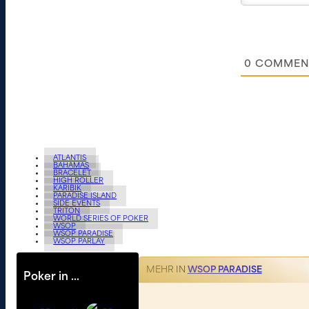
0
COMMEN
ATLANTIS
BAHAMAS
BRACELET
HIGH ROLLER
KARIBIK
PARADISE ISLAND
SIDE EVENTS
TRITON
WORLD SERIES OF POKER
WSOP
WSOP PARADISE
WSOP PARLAY
MEHR IN
WSOP PARADISE
Poker in …