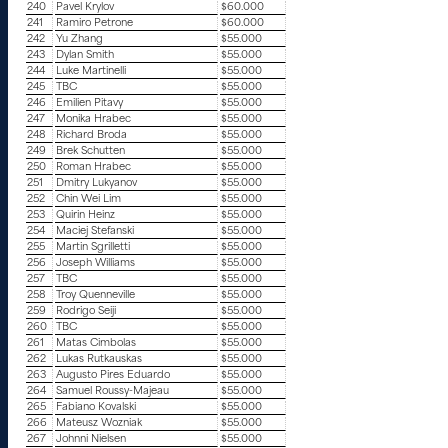
240
Pavel Krylov
$60.000
241
Ramiro Petrone
$60.000
242
Yu Zhang
$55.000
243
Dylan Smith
$55.000
244
Luke Martinelli
$55.000
245
TBC
$55.000
246
Emilien Pitavy
$55.000
247
Monika Hrabec
$55.000
248
Richard Broda
$55.000
249
Brek Schutten
$55.000
250
Roman Hrabec
$55.000
251
Dmitry Lukyanov
$55.000
252
Chin Wei Lim
$55.000
253
Quirin Heinz
$55.000
254
Maciej Stefanski
$55.000
255
Martin Sgrilletti
$55.000
256
Joseph Williams
$55.000
257
TBC
$55.000
258
Troy Quenneville
$55.000
259
Rodrigo Seiji
$55.000
260
TBC
$55.000
261
Matas Cimbolas
$55.000
262
Lukas Rutkauskas
$55.000
263
Augusto Pires Eduardo
$55.000
264
Samuel Roussy-Majeau
$55.000
265
Fabiano Kovalski
$55.000
266
Mateusz Wozniak
$55.000
267
Johnni Nielsen
$55.000