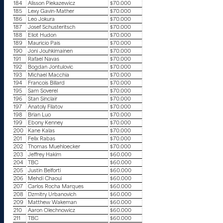
184
Alisson Piekazewicz
$70.000
185
Lexy Gavin-Mather
$70.000
186
Leo Jokura
$70.000
187
Josef Schusteritsch
$70.000
188
Eliot Hudon
$70.000
189
Mauricio Pais
$70.000
190
Joni Jouhkimainen
$70.000
191
Rafael Navas
$70.000
192
Bogdan Jontulovic
$70.000
193
Michael Macchia
$70.000
194
Francois Billard
$70.000
195
Sam Soverel
$70.000
196
Stan Sinclair
$70.000
197
Anatoly Filatov
$70.000
198
Brian Luo
$70.000
199
Ebony Kenney
$70.000
200
Kane Kalas
$70.000
201
Felix Rabas
$70.000
202
Thomas Muehloecker
$70.000
203
Jeffrey Hakim
$60.000
204
TBC
$60.000
205
Justin Belforti
$60.000
206
Mehdi Chaoui
$60.000
207
Carlos Rocha Marques
$60.000
208
Dzmitry Urbanovich
$60.000
209
Matthew Wakeman
$60.000
210
Aaron Olechnowicz
$60.000
211
TBC
$60.000