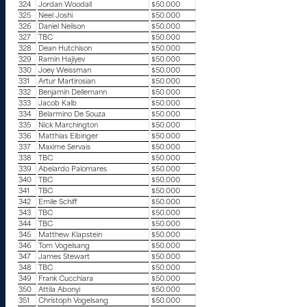
324
Jordan Woodall
$50.000
325
Neel Joshi
$50.000
326
Daniel Neilson
$50.000
327
TBC
$50.000
328
Dean Hutchison
$50.000
329
Ramin Hajiyev
$50.000
330
Joey Weissman
$50.000
331
Artur Martirosian
$50.000
332
Benjamin Dellemann
$50.000
333
Jacob Kalb
$50.000
334
Belarmino De Souza
$50.000
335
Nick Marchington
$50.000
336
Matthias Eibinger
$50.000
337
Maxime Servais
$50.000
338
TBC
$50.000
339
Abelardo Palomares
$50.000
340
TBC
$50.000
341
TBC
$50.000
342
Emile Schiff
$50.000
343
TBC
$50.000
344
TBC
$50.000
345
Matthew Klapstein
$50.000
346
Tom Vogelsang
$50.000
347
James Stewart
$50.000
348
TBC
$50.000
349
Frank Cucchiara
$50.000
350
Attila Abonyi
$50.000
351
Christoph Vogelsang
$50.000