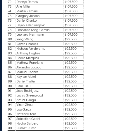
72
Dennys Ramos
$107.500
73
Arie Miller
$107.500
74
Martin Zamani
$107.500
75
Gregory Jensen
$107.500
76
Daniel Charlton
$107.500
77
Dejan Kaladjurdjevic
$107.500
78
Leonardo Song-Carrillo
$107.500
79
Leonard Herrmann
$107.500
80
Yang Wang
$92.500
81
Rayan Chamas
$92.500
82
Nicholas Verderamo
$92.500
83
Anthony Hughes
$92.500
84
Pedro Marques
$92.500
85
Mathew Frankland
$92.500
86
Alejandro Lococo
$92.500
87
Manuel Fischer
$92.500
88
Kayhan Mokri
$92.500
89
Daniel Thaller
$92.500
90
Paul Esau
$92.500
91
Jose Rodriguez
$92.500
92
Lucas Greenwood
$92.500
93
Arturs Daugis
$92.500
94
Yinan Zhou
$92.500
95
Lou Garza
$92.500
96
Netanel Stern
$92.500
97
Sebastian Gaehl
$92.500
98
Nacho Barbero
$92.500
99
Punnat Punsri
$92.500