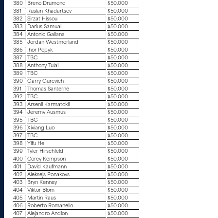
380
Breno Drumond
$50.000
381
Ruslan Khadartsev
$50.000
382
Sirzat Hissou
$50.000
383
Darius Samual
$50.000
384
Antonio Galiana
$50.000
385
Jordan Westmorland
$50.000
386
Ihor Popyk
$50.000
387
TBC
$50.000
388
Anthony Tulai
$50.000
389
TBC
$50.000
390
Garry Gurevich
$50.000
391
Thomas Santerne
$50.000
392
TBC
$50.000
393
Arsenii Karmatckii
$50.000
394
Jeremy Ausmus
$50.000
395
TBC
$50.000
396
Xixiang Luo
$50.000
397
TBC
$50.000
398
Yifu He
$50.000
399
Tyler Hirschfeld
$50.000
400
Corey Kempson
$50.000
401
David Kaufmann
$50.000
402
Aleksejs Ponakovs
$50.000
403
Bryn Kenney
$50.000
404
Viktor Blom
$50.000
405
Martin Raus
$50.000
406
Roberto Romanello
$50.000
407
Alejandro Andion
$50.000