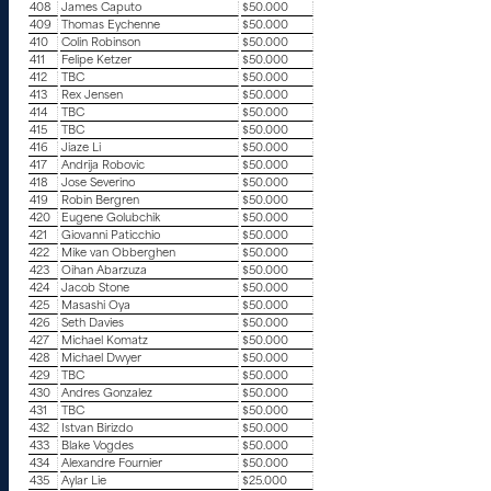
408
James Caputo
$50.000
409
Thomas Eychenne
$50.000
410
Colin Robinson
$50.000
411
Felipe Ketzer
$50.000
412
TBC
$50.000
413
Rex Jensen
$50.000
414
TBC
$50.000
415
TBC
$50.000
416
Jiaze Li
$50.000
417
Andrija Robovic
$50.000
418
Jose Severino
$50.000
419
Robin Bergren
$50.000
420
Eugene Golubchik
$50.000
421
Giovanni Paticchio
$50.000
422
Mike van Obberghen
$50.000
423
Oihan Abarzuza
$50.000
424
Jacob Stone
$50.000
425
Masashi Oya
$50.000
426
Seth Davies
$50.000
427
Michael Komatz
$50.000
428
Michael Dwyer
$50.000
429
TBC
$50.000
430
Andres Gonzalez
$50.000
431
TBC
$50.000
432
Istvan Birizdo
$50.000
433
Blake Vogdes
$50.000
434
Alexandre Fournier
$50.000
435
Aylar Lie
$25.000