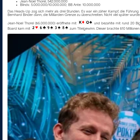
Jean-Noel Thorel, 542.000.000
Blinds: 5.000.000/10.000.000; BB Ante: 10.000.000
Das Heads-Up zog sich mehr als drei Stunden. Es war ein zäher Kampf, die Führung w
Bernhard Binder dann, die Milliarden-Grenze zu überschreiten. Nicht viel später wurde
Jean-Noel Thorel ($6.000.000) eröffnete mit
und bezahlte mit rund 20 Big 
Board kam mit
zum Titelgewinn. Dieser brachte $10 Millionen