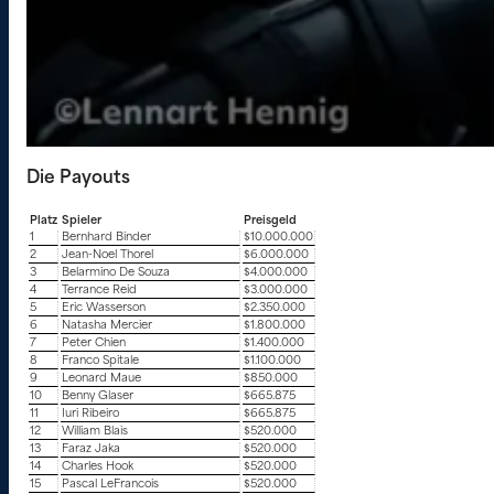
Die Payouts
Platz
Spieler
Preisgeld
1
Bernhard Binder
$10.000.000
2
Jean-Noel Thorel
$6.000.000
3
Belarmino De Souza
$4.000.000
4
Terrance Reid
$3.000.000
5
Eric Wasserson
$2.350.000
6
Natasha Mercier
$1.800.000
7
Peter Chien
$1.400.000
8
Franco Spitale
$1.100.000
9
Leonard Maue
$850.000
10
Benny Glaser
$665.875
11
Iuri Ribeiro
$665.875
12
William Blais
$520.000
13
Faraz Jaka
$520.000
14
Charles Hook
$520.000
15
Pascal LeFrancois
$520.000