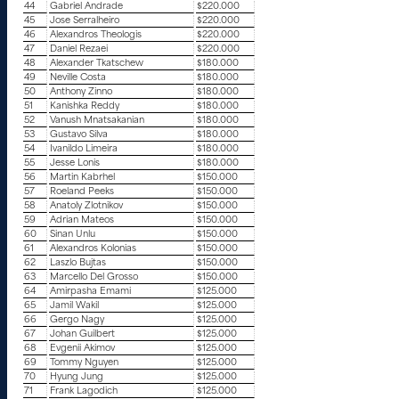
44
Gabriel Andrade
$220.000
45
Jose Serralheiro
$220.000
46
Alexandros Theologis
$220.000
47
Daniel Rezaei
$220.000
48
Alexander Tkatschew
$180.000
49
Neville Costa
$180.000
50
Anthony Zinno
$180.000
51
Kanishka Reddy
$180.000
52
Vanush Mnatsakanian
$180.000
53
Gustavo Silva
$180.000
54
Ivanildo Limeira
$180.000
55
Jesse Lonis
$180.000
56
Martin Kabrhel
$150.000
57
Roeland Peeks
$150.000
58
Anatoly Zlotnikov
$150.000
59
Adrian Mateos
$150.000
60
Sinan Unlu
$150.000
61
Alexandros Kolonias
$150.000
62
Laszlo Bujtas
$150.000
63
Marcello Del Grosso
$150.000
64
Amirpasha Emami
$125.000
65
Jamil Wakil
$125.000
66
Gergo Nagy
$125.000
67
Johan Guilbert
$125.000
68
Evgenii Akimov
$125.000
69
Tommy Nguyen
$125.000
70
Hyung Jung
$125.000
71
Frank Lagodich
$125.000