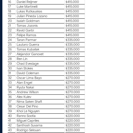
16
Daniel Reijmer
$415.000
17
Luke Martinelli
$415.000
18
Lukas Rutkauskas
$415.000
19
Julian Pineda Lozano
$415.000
20
Isaiah Goldman
$415.000
21
Tomas Jozonis
$415.000
22
Ravid Garbi
$415.000
23
Felipe Ramos
$415.000
24
Taran Parmar
$335.000
25
Lautaro Guerra
$335.000
26
Tomas Kubaliak
$335.000
27
Alejandor Ganovet
$335.000
28
Ren Lin
$335.000
29
Chad Eveslage
$335.000
30
Ivan Stokes
$335.000
31
David Coleman
$335.000
32
Oscar Lima Bayo
$270.000
33
Alan Engel
$270.000
34
Ryuta Nakai
$270.000
35
Andrew Wilson
$270.000
36
Alex Kulev
$270.000
37
Nima Saken Shaft
$270.000
38
Cesar Del Pino
$270.000
39
Khoi Le Nguyen
$270.000
40
Ranno Sootla
$220.000
41
Miguel Capriles
$220.000
42
Santhosh Suvarna
$220.000
43
Rodrigo Selouan
$220.000