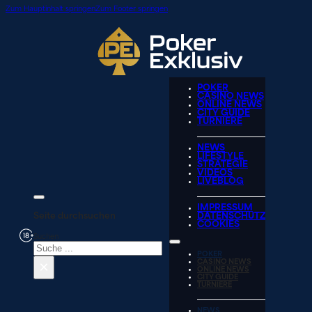
Zum Hauptinhalt springen
Zum Footer springen
POKER
CASINO NEWS
ONLINE NEWS
CITY GUIDE
TURNIERE
NEWS
LIFESTYLE
STRATEGIE
VIDEOS
LIVEBLOG
IMPRESSUM
Seite durchsuchen
DATENSCHUTZ
COOKIES
Suchen
POKER
×
CASINO NEWS
ONLINE NEWS
CITY GUIDE
TURNIERE
NEWS