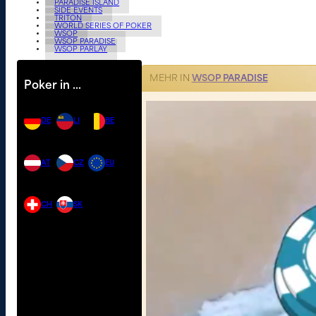
PARADISE ISLAND
SIDE EVENTS
TRITON
WORLD SERIES OF POKER
WSOP
WSOP PARADISE
WSOP PARLAY
MEHR IN
WSOP PARADISE
Poker in …
DE
LI
BE
AT
CZ
EU
CH
SK