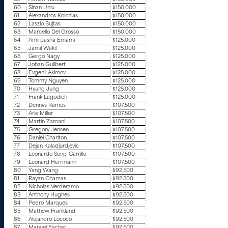
60
Sinan Unlu
$150.000
61
Alexandros Kolonias
$150.000
62
Laszlo Bujtas
$150.000
63
Marcello Del Grosso
$150.000
64
Amirpasha Emami
$125.000
65
Jamil Wakil
$125.000
66
Gergo Nagy
$125.000
67
Johan Guilbert
$125.000
68
Evgenii Akimov
$125.000
69
Tommy Nguyen
$125.000
70
Hyung Jung
$125.000
71
Frank Lagodich
$125.000
72
Dennys Ramos
$107.500
73
Arie Miller
$107.500
74
Martin Zamani
$107.500
75
Gregory Jensen
$107.500
76
Daniel Charlton
$107.500
77
Dejan Kaladjurdjevic
$107.500
78
Leonardo Song-Carrillo
$107.500
79
Leonard Herrmann
$107.500
80
Yang Wang
$92.500
81
Rayan Chamas
$92.500
82
Nicholas Verderamo
$92.500
83
Anthony Hughes
$92.500
84
Pedro Marques
$92.500
85
Mathew Frankland
$92.500
86
Alejandro Lococo
$92.500
87
Manuel Fischer
$92.500