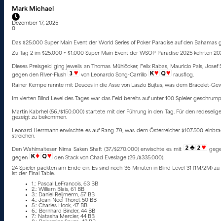
Mark Michael
Dezember 17, 2025
0
Das $25.000 Super Main Event der World Series of Poker Paradise auf den Bahamas ge
Zu Tag 2 im $25.000 + $1.000 Super Main Event der WSOP Paradise 2025 kehrten 202 ver
Dieses Preisgeld ging jeweils an Thomas Mühlöcker, Felix Rabas, Mauricio Pais, Josef
gegen den River-Flush
von Leonardo Song-Carrillo
rausflog.
Rainer Kempe rannte mit Deuces in die Asse von Laszlo Bujtas, was dem Bracelet-Gewi
Im vierten Blind Level des Tages war das Feld bereits auf unter 100 Spieler geschrump
Martin Kabrhel (56./$150.000) startete mit der Führung in den Tag. Für den rede­seli
gezeigt zu bekommen.
Leonard Herrmann erwischte es auf Rang 79, was dem Österreicher $107.500 einbra
streichen.
Den Wahlmalteser Nima Saken Shaft (37./$270.000) erwischte es mit
gegen
gegen
den Stack von Chad Eveslage (29./$335.000).
24 Spieler packten am Ende ein. Es sind noch 36 Minuten in Blind Level 31 (1M/2M) zu s
ist der Final Table.
1.: Pascal LeFrancois, 63 BB
2.: William Blais, 61 BB
3.: Daniel Reijmerm, 57 BB
4.: Jean-Noel Thorel, 50 BB
5.: Charles Hook, 47 BB
6.: Bernhard Binder, 44 BB
7.: Natasha Mercier, 44 BB