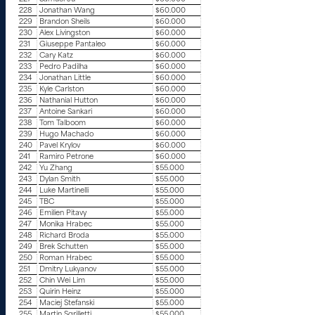
228
Jonathan Wang
$60.000
229
Brandon Sheils
$60.000
230
Alex Livingston
$60.000
231
Giuseppe Pantaleo
$60.000
232
Cary Katz
$60.000
233
Pedro Padilha
$60.000
234
Jonathan Little
$60.000
235
Kyle Carlston
$60.000
236
Nathanial Hutton
$60.000
237
Antoine Sankari
$60.000
238
Tom Talboom
$60.000
239
Hugo Machado
$60.000
240
Pavel Krylov
$60.000
241
Ramiro Petrone
$60.000
242
Yu Zhang
$55.000
243
Dylan Smith
$55.000
244
Luke Martinelli
$55.000
245
TBC
$55.000
246
Emilien Pitavy
$55.000
247
Monika Hrabec
$55.000
248
Richard Broda
$55.000
249
Brek Schutten
$55.000
250
Roman Hrabec
$55.000
251
Dmitry Lukyanov
$55.000
252
Chin Wei Lim
$55.000
253
Quirin Heinz
$55.000
254
Maciej Stefanski
$55.000
255
Martin Sgrilletti
$55.000