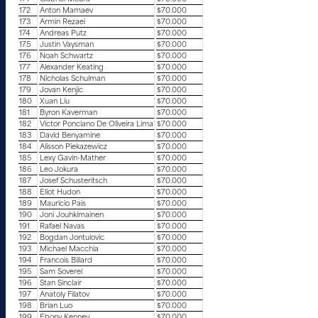
172
Anton Mamaev
$70.000
173
Armin Rezaei
$70.000
174
Andreas Putz
$70.000
175
Justin Vaysman
$70.000
176
Noah Schwartz
$70.000
177
Alexander Keating
$70.000
178
Nicholas Schulman
$70.000
179
Jovan Kenjic
$70.000
180
Xuan Liu
$70.000
181
Byron Kaverman
$70.000
182
Victor Ponciano De Oliveira Lima
$70.000
183
David Benyamine
$70.000
184
Alisson Piekazewicz
$70.000
185
Lexy Gavin-Mather
$70.000
186
Leo Jokura
$70.000
187
Josef Schusteritsch
$70.000
188
Eliot Hudon
$70.000
189
Mauricio Pais
$70.000
190
Joni Jouhkimainen
$70.000
191
Rafael Navas
$70.000
192
Bogdan Jontulovic
$70.000
193
Michael Macchia
$70.000
194
Francois Billard
$70.000
195
Sam Soverel
$70.000
196
Stan Sinclair
$70.000
197
Anatoly Filatov
$70.000
198
Brian Luo
$70.000
199
Ebony Kenney
$70.000