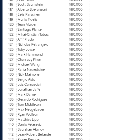
116
Scott Baumstein
$80.000
117
Alberto Speranzoni
$80.000
118
Eelis Parssinen
$80.000
119
Murilo Fidelis
$80.000
120
Teun Mulder
$80.000
121
Santiago Plante
$80.000
122
Mihai-Cristian Tabac
$80.000
123
Affif Prado
$80.000
124
Nicholas Petrangelo
$80.000
125
Toby Joyce
$80.000
126
Mark Hammond
$80.000
127
Chanracy Khun
$80.000
128
Michael Wang
$80.000
129
Rania Nasreddine
$80.000
130
Nick Maimone
$80.000
131
Sergio Aido
$80.000
132
Luiz Carnasciali
$80.000
133
Jonathan Jaffe
$80.000
134
Mark Darner
$80.000
135
Gerardo Rodriguez
$80.000
136
Tom Middleton
$80.000
137
Max Neugebauer
$80.000
138
Ryan Wolfson
$80.000
139
Matthias Lipp
$80.000
140
Danilo Velasevic
$80.000
141
Baurzhan Akimov
$80.000
142
Jean-Robert Bellande
$80.000
143
Rainer Kempe
$80.000