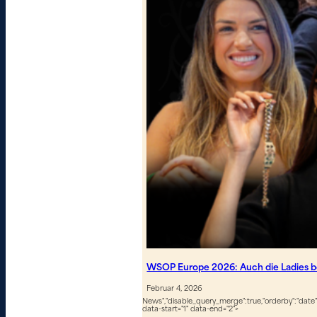
WSOP Europe 2026: Auch die Ladies 
Februar 4, 2026
News","disable_query_merge":true,"orderby":"date","
data-start="1" data-end="2">