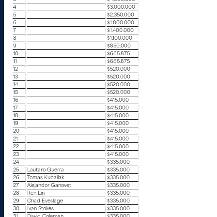
4
$3.000.000
5
$2.350.000
6
$1.800.000
7
$1.400.000
8
$1.100.000
9
$850.000
10
$665.875
11
$665.875
12
$520.000
13
$520.000
14
$520.000
15
$520.000
16
$415.000
17
$415.000
18
$415.000
19
$415.000
20
$415.000
21
$415.000
22
$415.000
23
$415.000
24
$335.000
25
Lautaro Guerra
$335.000
26
Tomas Kubaliak
$335.000
27
Alejandor Ganovet
$335.000
28
Ren Lin
$335.000
29
Chad Eveslage
$335.000
30
Ivan Stokes
$335.000
31
David Coleman
$335.000