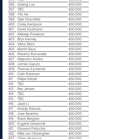
396
Xixiang Luo
$50.000
397
TBC
$50.000
398
Yifu He
$50.000
399
Tyler Hirschfeld
$50.000
400
Corey Kempson
$50.000
401
David Kaufmann
$50.000
402
Aleksejs Ponakovs
$50.000
403
Bryn Kenney
$50.000
404
Viktor Blom
$50.000
405
Martin Raus
$50.000
406
Roberto Romanello
$50.000
407
Alejandro Andion
$50.000
408
James Caputo
$50.000
409
Thomas Eychenne
$50.000
410
Colin Robinson
$50.000
411
Felipe Ketzer
$50.000
412
TBC
$50.000
413
Rex Jensen
$50.000
414
TBC
$50.000
415
TBC
$50.000
416
Jiaze Li
$50.000
417
Andrija Robovic
$50.000
418
Jose Severino
$50.000
419
Robin Bergren
$50.000
420
Eugene Golubchik
$50.000
421
Giovanni Paticchio
$50.000
422
Mike van Obberghen
$50.000
423
Oihan Abarzuza
$50.000