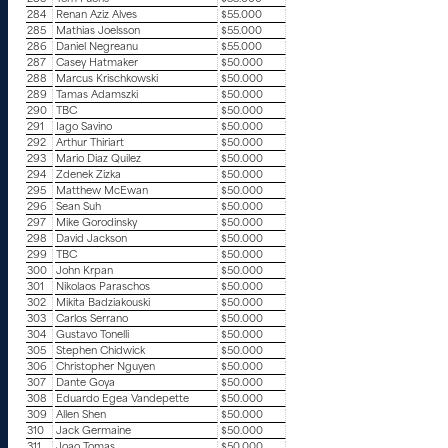
284
Renan Aziz Alves
$55.000
285
Mathias Joelsson
$55.000
286
Daniel Negreanu
$55.000
287
Casey Hatmaker
$50.000
288
Marcus Krischkowski
$50.000
289
Tamas Adamszki
$50.000
290
TBC
$50.000
291
Iago Savino
$50.000
292
Arthur Thiriart
$50.000
293
Mario Diaz Quilez
$50.000
294
Zdenek Zizka
$50.000
295
Matthew McEwan
$50.000
296
Sean Suh
$50.000
297
Mike Gorodinsky
$50.000
298
David Jackson
$50.000
299
TBC
$50.000
300
John Krpan
$50.000
301
Nikolaos Paraschos
$50.000
302
Mikita Badziakouski
$50.000
303
Carlos Serrano
$50.000
304
Gustavo Tonelli
$50.000
305
Stephen Chidwick
$50.000
306
Christopher Nguyen
$50.000
307
Dante Goya
$50.000
308
Eduardo Egea Vandepette
$50.000
309
Allen Shen
$50.000
310
Jack Germaine
$50.000
311
Joao Tomas
$50.000