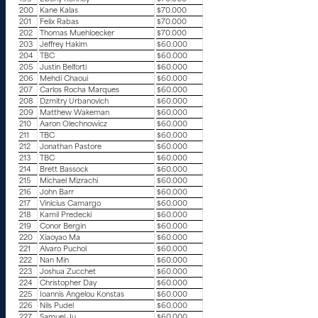
200
Kane Kalas
$70.000
201
Felix Rabas
$70.000
202
Thomas Muehloecker
$70.000
203
Jeffrey Hakim
$60.000
204
TBC
$60.000
205
Justin Belforti
$60.000
206
Mehdi Chaoui
$60.000
207
Carlos Rocha Marques
$60.000
208
Dzmitry Urbanovich
$60.000
209
Matthew Wakeman
$60.000
210
Aaron Olechnowicz
$60.000
211
TBC
$60.000
212
Jonathan Pastore
$60.000
213
TBC
$60.000
214
Brett Bassock
$60.000
215
Michael Mizrachi
$60.000
216
John Barr
$60.000
217
Vinicius Camargo
$60.000
218
Kamil Predecki
$60.000
219
Conor Bergin
$60.000
220
Xiaoyao Ma
$60.000
221
Alvaro Puchol
$60.000
222
Nan Min
$60.000
223
Joshua Zucchet
$60.000
224
Christopher Day
$60.000
225
Ioannis Angelou Konstas
$60.000
226
Nils Pudel
$60.000
227
Samuel Ju
$60.000