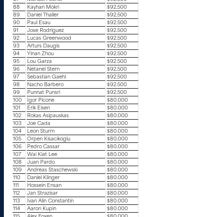
88
Kayhan Mokri
$92.500
89
Daniel Thaller
$92.500
90
Paul Esau
$92.500
91
Jose Rodriguez
$92.500
92
Lucas Greenwood
$92.500
93
Arturs Daugis
$92.500
94
Yinan Zhou
$92.500
95
Lou Garza
$92.500
96
Netanel Stern
$92.500
97
Sebastian Gaehl
$92.500
98
Nacho Barbero
$92.500
99
Punnat Punsri
$92.500
100
Igor Picone
$80.000
101
Erik Eisen
$80.000
102
Rokas Asipauskas
$80.000
103
Joe Cada
$80.000
104
Leon Sturm
$80.000
105
Orpen Kisacikoglu
$80.000
106
Pedro Cassar
$80.000
107
Wai Kiat Lee
$80.000
108
Juan Pardo
$80.000
109
Andreas Staschewski
$80.000
110
Daniel Klinger
$80.000
111
Hossein Ensan
$80.000
112
Jan Strazisar
$80.000
113
Ivan Alin Constantin
$80.000
114
Aaron Kupin
$80.000
115
Alex Foxen
$80.000