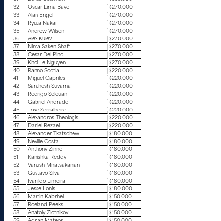
32
Oscar Lima Bayo
$270.000
33
Alan Engel
$270.000
34
Ryuta Nakai
$270.000
35
Andrew Wilson
$270.000
36
Alex Kulev
$270.000
37
Nima Saken Shaft
$270.000
38
Cesar Del Pino
$270.000
39
Khoi Le Nguyen
$270.000
40
Ranno Sootla
$220.000
41
Miguel Capriles
$220.000
42
Santhosh Suvarna
$220.000
43
Rodrigo Selouan
$220.000
44
Gabriel Andrade
$220.000
45
Jose Serralheiro
$220.000
46
Alexandros Theologis
$220.000
47
Daniel Rezaei
$220.000
48
Alexander Tkatschew
$180.000
49
Neville Costa
$180.000
50
Anthony Zinno
$180.000
51
Kanishka Reddy
$180.000
52
Vanush Mnatsakanian
$180.000
53
Gustavo Silva
$180.000
54
Ivanildo Limeira
$180.000
55
Jesse Lonis
$180.000
56
Martin Kabrhel
$150.000
57
Roeland Peeks
$150.000
58
Anatoly Zlotnikov
$150.000
59
Adrian Mateos
$150.000