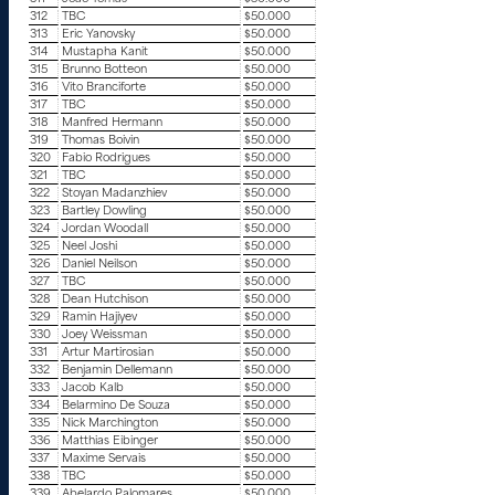
312
TBC
$50.000
313
Eric Yanovsky
$50.000
314
Mustapha Kanit
$50.000
315
Brunno Botteon
$50.000
316
Vito Branciforte
$50.000
317
TBC
$50.000
318
Manfred Hermann
$50.000
319
Thomas Boivin
$50.000
320
Fabio Rodrigues
$50.000
321
TBC
$50.000
322
Stoyan Madanzhiev
$50.000
323
Bartley Dowling
$50.000
324
Jordan Woodall
$50.000
325
Neel Joshi
$50.000
326
Daniel Neilson
$50.000
327
TBC
$50.000
328
Dean Hutchison
$50.000
329
Ramin Hajiyev
$50.000
330
Joey Weissman
$50.000
331
Artur Martirosian
$50.000
332
Benjamin Dellemann
$50.000
333
Jacob Kalb
$50.000
334
Belarmino De Souza
$50.000
335
Nick Marchington
$50.000
336
Matthias Eibinger
$50.000
337
Maxime Servais
$50.000
338
TBC
$50.000
339
Abelardo Palomares
$50.000