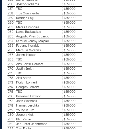
256
Joseph Williams
$55.000
257
TBC
$55.000
258
Troy Quenneville
$55.000
259
Rodrigo Seiji
$55.000
260
TBC
$55.000
261
Matas Cimbolas
$55.000
262
Lukas Rutkauskas
$55.000
263
Augusto Pires Eduardo
$55.000
264
Samuel Roussy-Majeau
$55.000
265
Fabiano Kovalski
$55.000
266
Mateusz Wozniak
$55.000
267
Johnni Nielsen
$55.000
268
TBC
$55.000
269
Alex Fortin-Demers
$55.000
270
Justin Smith
$55.000
271
TBC
$55.000
272
Alex Anton
$55.000
273
Florian Lohnert
$55.000
274
Douglas Ferreira
$55.000
275
TBC
$55.000
276
Benjamin Leblond
$55.000
277
John Wasnock
$55.000
278
Hannes Jeschka
$55.000
279
Youhyun Kim
$55.000
280
Joseph Nick
$55.000
281
Blaz Zerjav
$55.000
282
Jan-Peter Jachtmann
$55.000
283
Tom Fuchs
$55.000