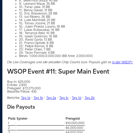
8.: Belarmino Souza, 43 BB
9.: Leonard Maue, 35 BB
10.: Faraz Jaka, 31 BB
11.: Benny Glaser, 31 BB
12.: Eric Wasserson, 28 BB
13.: Iuri Ribeiro, 26 BB
14.: Luke Martinelli, 25 BB
15.: Tomas Jozonis, 21 BB
16.: Julian Pineda Lozano, 18 BB
17.: Lukas Rutkauskas, 16 BB
18.: Terrance Reid, 16 BB
19.: Isaiah Goldman, 16 BB
20.: Ravid Garbi, 13 BB
21.: Franco Spitale, 8 BB
22.: Felipe Ramos, 8 BB
23.: Peter Chien, 7 BB
24.: Taran Parmaer, 4 BB
Blinds: 1.000.000/2.000.000 (BB Ante: 2.000.000)
Die Live-Coverages und alle aktuellen Chip Counts bzw. Payouts gibt es
in der WSOP+
WSOP Event #11: Super Main Event
Buy-In: $25.000
Entries: 2.891
Preisgeld: $72.275.000
Bezahlte Plätze: 435
Berichte:
Tag 1a
–
Tag 1b
–
Tag 2a
–
Tag 1c
–
Tag 1d
–
Tag 2b
Die Payouts
Platz
Spieler
Preisgeld
1
$10.000.000
2
$6.000.000
3
$4.000.000