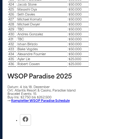
424
Jacob Stone
$50.000
425
Masashi Oya
$50.000
426
Seth Davies
$50.000
427
Michael Komatz
$50.000
428
Michael Dwyer
$50.000
429
TBC
$50.000
430
Andres Gonzalez
$50.000
431
TBC
$50.000
432
Istvan Birizdo
$50.000
433
Blake Vogdes
$50.000
434
Alexandre Fournier
$50.000
435
Aylar Lie
$25.000
436
Robert Cowen
$25.000
WSOP Paradise 2025
Datum: 4. bis 18. Dezember
Ort: Atlantis Resort & Casino, Paradise Island
Bracelet Events: 15
Buy-Ins: $2.750 bis $262.500
–>
Kompletter WSOP Paradise Schedule