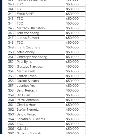
340
TBC
$50.000
341
TBC
$50.000
342
Emile Schiff
$50.000
343
TBC
$50.000
344
TBC
$50.000
345
Matthew Klapstein
$50.000
346
Tom Vogelsang
$50.000
347
James Stewart
$50.000
348
TBC
$50.000
349
Frank Cucchiara
$50.000
350
Attila Abonyi
$50.000
351
Christoph Vogelsang
$50.000
352
Paul Byrne
$50.000
353
Gustavo Narducci
$50.000
354
Marcin Kreft
$50.000
355
Kristen Foxen
$50.000
356
Davide Suriano
$50.000
357
Joonhee Yea
$50.000
358
Sergi Reixach
$50.000
359
Bin Duan
$50.000
360
Patrik Antonius
$50.000
361
Charles Hook
$50.000
362
Stefan Nemetz
$50.000
363
Sergio Veloso
$50.000
364
Jonathan Bussieres
$50.000
365
TBC
$50.000
366
Kyle Lin
$50.000
367
Barbara Fugivala
$50.000