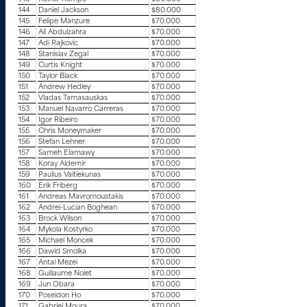
144
Daniel Jackson
$80.000
145
Felipe Manzure
$70.000
146
Ali Abdulzahra
$70.000
147
Adi Rajkovic
$70.000
148
Stanislav Zegal
$70.000
149
Curtis Knight
$70.000
150
Taylor Black
$70.000
151
Andrew Hedley
$70.000
152
Vladas Tamasauskas
$70.000
153
Manuel Navarro Carreras
$70.000
154
Igor Ribeiro
$70.000
155
Chris Moneymaker
$70.000
156
Stefan Lehner
$70.000
157
Sameh Elamawy
$70.000
158
Koray Aldemir
$70.000
159
Paulius Vaitiekunas
$70.000
160
Erik Friberg
$70.000
161
Andreas Mavromoustakis
$70.000
162
Andrei-Lucian Boghean
$70.000
163
Brock Wilson
$70.000
164
Mykola Kostyrko
$70.000
165
Michael Moncek
$70.000
166
Dawid Smolka
$70.000
167
Antal Mezei
$70.000
168
Guillaume Nolet
$70.000
169
Jun Obara
$70.000
170
Poseidon Ho
$70.000
171
Gabriel Moura
$70.000