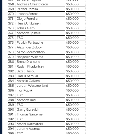
368
Andreas Christoforou
$50.000
369
Raffael Pereira
$50.000
370
Joseph Serock
$50.000
371
Diogo Ferreira
$50.000
372
Henri Antikainen
$50.000
373
Tobias Garp
$50.000
374
Anthony Spinella
$50.000
375
TBC
$50.000
376
Patrick Partouche
$50.000
377
Alexander Zubov
$50.000
378
Aaron Mermelstein
$50.000
379
Benjamin Williams
$50.000
380
Breno Drumond
$50.000
381
Ruslan Khadartsev
$50.000
382
Sirzat Hissou
$50.000
383
Darius Samual
$50.000
384
Antonio Galiana
$50.000
385
Jordan Westmorland
$50.000
386
Ihor Popyk
$50.000
387
TBC
$50.000
388
Anthony Tulai
$50.000
389
TBC
$50.000
390
Garry Gurevich
$50.000
391
Thomas Santerne
$50.000
392
TBC
$50.000
393
Arsenii Karmatckii
$50.000
394
Jeremy Ausmus
$50.000
395
TBC
$50.000