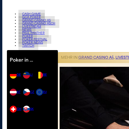
CASH GAME
GCA POKER
GRAND CASINO AS
GRAND CASINO ASCH
LIVESTREAM
NEWS
PAUL PANTHER
POKER
POKER FESTIVAL
POKER NEWS
TWITCH
MEHR IN
GRAND CASINO AŠ
,
LIVES
Poker in …
DE
LI
BE
AT
CZ
EU
CH
SK