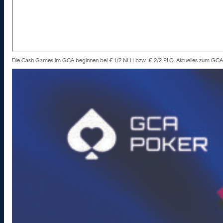
Die Cash Games im GCA beginnen bei € 1/2 NLH bzw. € 2/2 PLO. Aktuelles zum GCA P