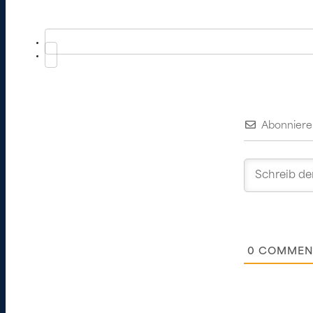
Abonniere
0
COMMEN