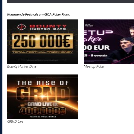
Kommende Festivals am GCA Poker Floor:
Bounty Hunter Days
Meetup Poker
GRND Live