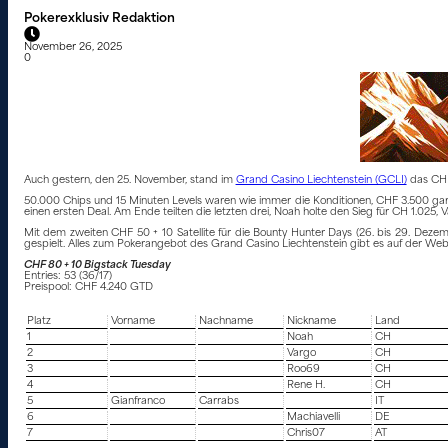
Pokerexklusiv Redaktion
November 26, 2025
0
Auch gestern, den 25. November, stand im
Grand Casino Liechtenstein (GCLI)
das CHF
50.000 Chips und 15 Minuten Levels waren wie immer die Konditionen, CHF 3.500 gara
einen ersten Deal. Am Ende teilten die letzten drei, Noah holte den Sieg für CH 1.02
Mit dem zweiten CHF 50 + 10 Satellite für die Bounty Hunter Days (26. bis 29. D
gespielt. Alles zum Pokerangebot des Grand Casino Liechtenstein gibt es auf der We
CHF 80 + 10 Bigstack Tuesday
Entries: 53 (36/17)
Preispool: CHF 4.240 GTD
Platz
Vorname
Nachname
Nickname
Land
1
Noah
CH
2
Vargo
CH
3
Roo69
CH
4
Rene H.
CH
5
Gianfranco
Carrabs
IT
6
Machiavelli
DE
7
Chris07
AT