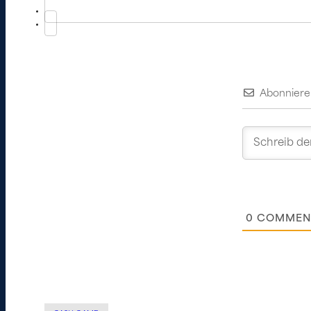
Abonniere
0
COMMEN