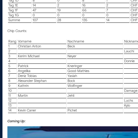
Tag 1D
8
0
8
1
CHF 
Tag 1E
14
2
16
2
CHF 
Tag 1F
47
19
66
7
CHF 
Tag 1G
0
0
0
0
CHF
Summe
107
28
135
14
CHF 
Chip Counts:
Rang
Vorname
Nachname
Nicknam
1
Christian Anton
Beck
2
Lauchi
3
Kerim Michael
Neyer
4
Donnie
5
Patrick
Kneringer
6
Angelika
Good-Mathies
7
Deniz Tobias
Yaslah
8
Alexander Stephan
Bock
9
Kathrin
Wolfinger
10
Damage
11
Martin
Jehli
12
Luchs
13
Kylo
14
Kevin Caner
Pichet
Coming Up: