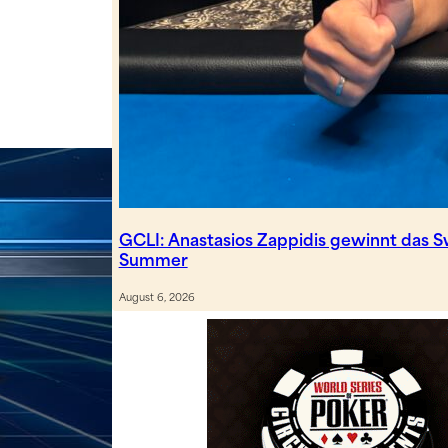
GCLI: Anastasios Zappidis gewinnt das S
Summer
August 6, 2026