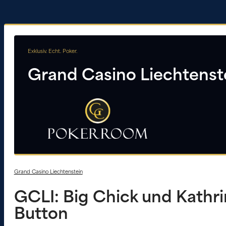
Exklusiv. Echt. Poker.
Grand Casino Liechtenst
Grand Casino Liechtenstein
GCLI: Big Chick und Kathri
Button