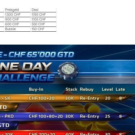
Preisgeld
Deal
1.500 CHF
1.195 CHF
900 CHF
1.105 CHF
600 CHF
550 CHF
Bubble
150 CHF