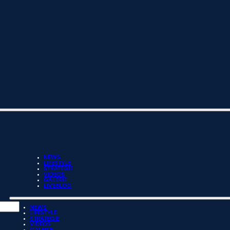
NEWS
LIFESTYLE
STRATEGIE
VIDEOS
GALERIE
LIVEBLOG
NEWS
LIFESTYLE
STRATEGIE
VIDEOS