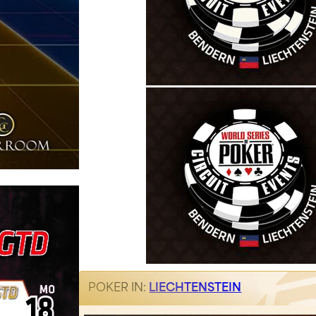
POKER IN:
LIECHTENSTEIN