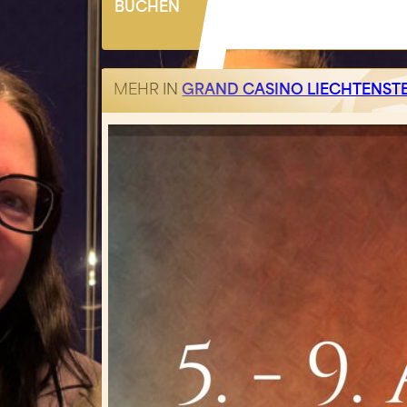
BUCHEN
MEHR IN
GRAND CASINO LIECHTENST