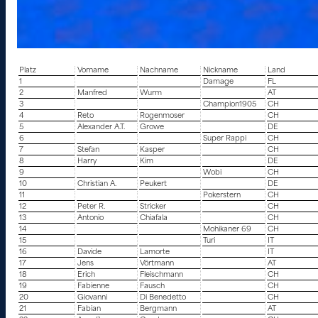
Platz
Vorname
Nachname
Nickname
Land
1
Damage
FL
2
Manfred
Wurm
AT
3
Champion1905
CH
4
Reto
Rogenmoser
CH
5
Alexander A.T.
Growe
DE
6
Super Rappi
CH
7
Stefan
Kasper
CH
8
Harry
Kim
DE
9
Wobi
CH
10
Christian A.
Peukert
DE
11
Pokerstern
CH
12
Peter R.
Stricker
CH
13
Antonio
Chiafala
CH
14
Mohikaner 69
CH
15
Turi
IT
16
Davide
Lamorte
IT
17
Jens
Vörtmann
AT
18
Erich
Fleischmann
CH
19
Fabienne
Fausch
CH
20
Giovanni
Di Benedetto
CH
21
Fabian
Bergmann
AT