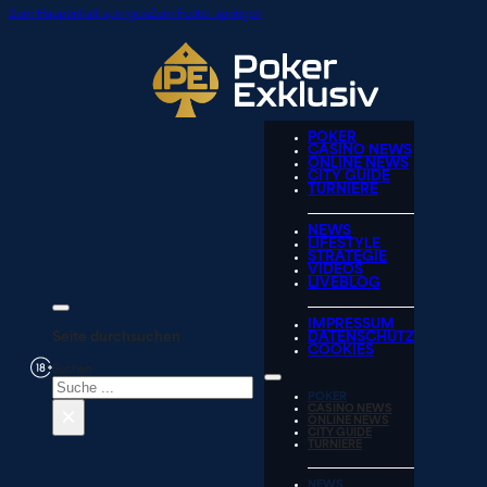
Zum Hauptinhalt springen
Zum Footer springen
POKER
CASINO NEWS
ONLINE NEWS
CITY GUIDE
TURNIERE
NEWS
LIFESTYLE
STRATEGIE
VIDEOS
LIVEBLOG
IMPRESSUM
Seite durchsuchen
DATENSCHUTZ
COOKIES
Suchen
POKER
×
CASINO NEWS
ONLINE NEWS
CITY GUIDE
TURNIERE
NEWS