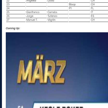
22
Angelika
Good
CH
23
Bloop
CH
24
P1
FL
25
Gianfranco
Carrabs
IT
26
Jorge
Turienzo
ES
27
Manuel T.
Vögtlin
CH
Coming Up: