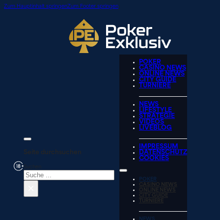
Zum Hauptinhalt springen
Zum Footer springen
POKER
CASINO NEWS
ONLINE NEWS
CITY GUIDE
TURNIERE
NEWS
LIFESTYLE
STRATEGIE
VIDEOS
LIVEBLOG
IMPRESSUM
Seite durchsuchen
DATENSCHUTZ
COOKIES
Suchen
POKER
×
CASINO NEWS
ONLINE NEWS
CITY GUIDE
TURNIERE
NEWS