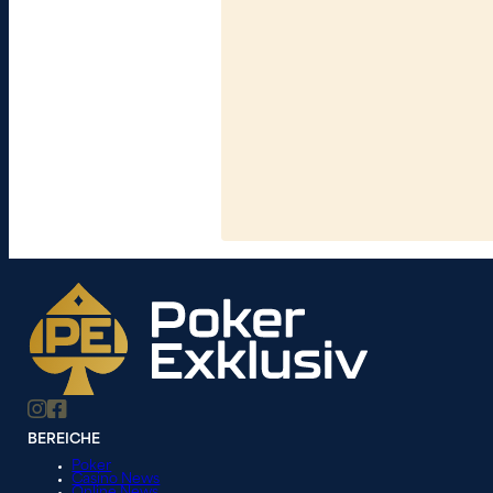
BEREICHE
Poker
Casino News
Online News