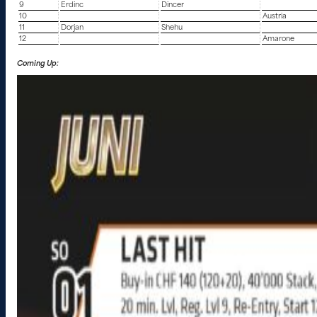
9
Erdinc
Dincer
10
Austria
11
Dorjan
Shehu
12
Amarone
Coming Up: