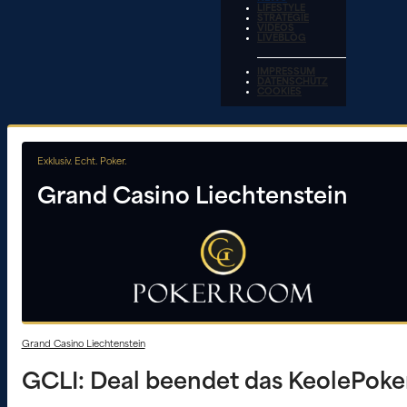
LIFESTYLE
STRATEGIE
VIDEOS
LIVEBLOG
IMPRESSUM
DATENSCHUTZ
COOKIES
Exklusiv. Echt. Poker.
Grand Casino Liechtenstein
Grand Casino Liechtenstein
GCLI: Deal beendet das KeolePoke