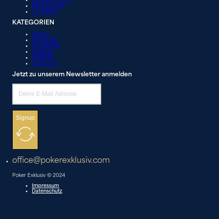
City Guide
Turniere
KATEGORIEN
News
Lifestyle
Strategie
Videos
Galerie
Liveblog
Jetzt zu unserem Newsletter anmelden
Signup
office@pokerexklusiv.com
Poker Exklusiv © 2024
Impressum
Datenschutz