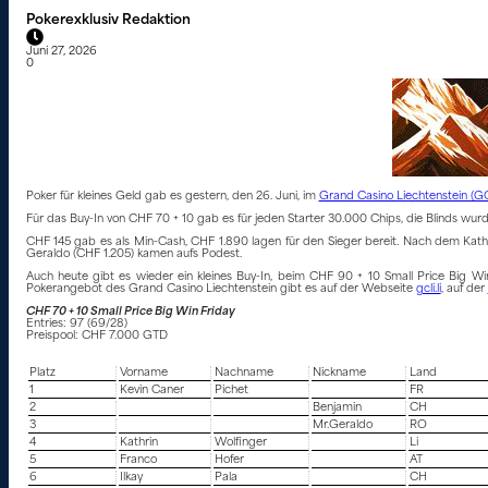
Pokerexklusiv Redaktion
Juni 27, 2026
0
Poker für kleines Geld gab es gestern, den 26. Juni, im
Grand Casino Liechtenstein (G
Für das Buy-In von CHF 70 + 10 gab es für jeden Starter 30.000 Chips, die Blinds wu
CHF 145 gab es als Min-Cash, CHF 1.890 lagen für den Sieger bereit. Nach dem Kathri
Geraldo (CHF 1.205) kamen aufs Podest.
Auch heute gibt es wieder ein kleines Buy-In, beim CHF 90 + 10 Small Price Big
Pokerangebot des Grand Casino Liechtenstein gibt es auf der Webseite
gcli.li
, auf der
CHF 70 + 10 Small Price Big Win Friday
Entries: 97 (69/28)
Preispool: CHF 7.000 GTD
Platz
Vorname
Nachname
Nickname
Land
1
Kevin Caner
Pichet
FR
2
Benjamin
CH
3
Mr.Geraldo
RO
4
Kathrin
Wolfinger
Li
5
Franco
Hofer
AT
6
Ilkay
Pala
CH