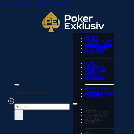
Zum Hauptinhalt springen
Zum Footer springen
POKER
CASINO NEWS
ONLINE NEWS
CITY GUIDE
TURNIERE
NEWS
LIFESTYLE
STRATEGIE
VIDEOS
LIVEBLOG
IMPRESSUM
Seite durchsuchen
DATENSCHUTZ
COOKIES
Suchen
POKER
×
CASINO NEWS
ONLINE NEWS
CITY GUIDE
TURNIERE
NEWS