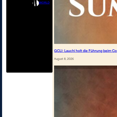
WORLD
GCLI: Lauchi holt die Führung beim 
August 8, 2026