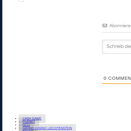
Abonniere
0
COMMEN
CASH GAME
FIVEBET
GCLI
GRAND CASINO LIECHTENSTEIN