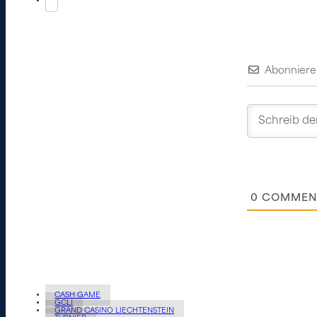
Abonniere
0
COMMEN
CASH GAME
GCLI
GRAND CASINO LIECHTENSTEIN