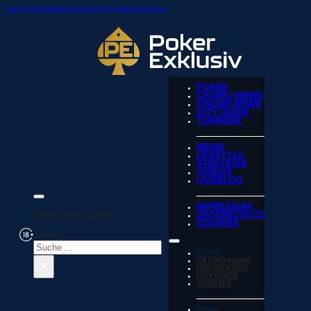
Zum Hauptinhalt springen
Zum Footer springen
POKER
CASINO NEWS
ONLINE NEWS
CITY GUIDE
TURNIERE
NEWS
LIFESTYLE
STRATEGIE
VIDEOS
LIVEBLOG
IMPRESSUM
Seite durchsuchen
DATENSCHUTZ
COOKIES
Suchen
POKER
×
CASINO NEWS
ONLINE NEWS
CITY GUIDE
TURNIERE
NEWS