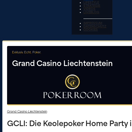
LIFESTYLE
STRATEGIE
VIDEOS
LIVEBLOG
IMPRESSUM
DATENSCHUTZ
COOKIES
Exklusiv. Echt. Poker.
Grand Casino Liechtenstein
Grand Casino Liechtenstein
GCLI: Die Keolepoker Home Party i