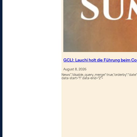
GCLI: Lauchi holt die Führung beim 
August 8, 2026
News","disable_query_merge":true,"orderby":"date","
data-start="1" data-end="2">