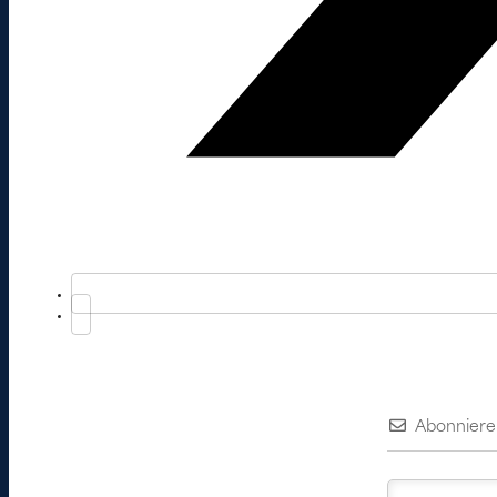
Abonniere