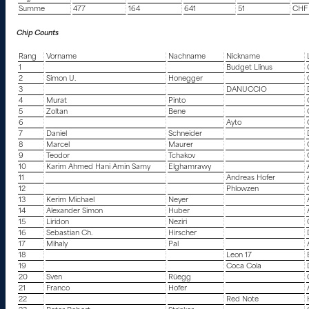
Summe
477
164
641
51
CHF 
Chip Counts
Rang
Vorname
Nachname
Nickname
1
Budget Llinus
2
Simon U.
Honegger
3
DANUCCIO
4
Murat
Pinto
5
Zoltan
Bene
6
Ayto
7
Daniel
Schneider
8
Marcel
Maurer
9
Teodor
Tchakov
10
Karim Ahmed Hani Amin Samy
Elghamrawy
11
Andreas Hofer
12
Phlowzen
13
Kerim Michael
Neyer
14
Alexander Simon
Huber
15
Liridon
Neziri
16
Sebastian Ch.
Hirscher
17
Mihaly
Pal
18
Leon 17
19
Coca Cola
20
Sven
Rüegg
21
Franco
Hofer
22
Red Note