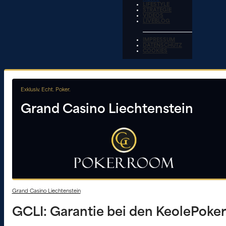
LIFESTYLE
STRATEGIE
VIDEOS
LIVEBLOG
IMPRESSUM
DATENSCHUTZ
COOKIES
Exklusiv. Echt. Poker.
Grand Casino Liechtenstein
Grand Casino Liechtenstein
GCLI: Garantie bei den KeolePoker 