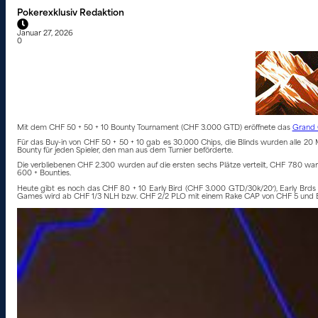
Pokerexklusiv Redaktion
Januar 27, 2026
0
Mit dem CHF 50 + 50 + 10 Bounty Tournament (CHF 3.000 GTD) eröffnete das
Grand C
Für das Buy-in von CHF 50 + 50 + 10 gab es 30.000 Chips, die Blinds wurden alle 2
Bounty für jeden Spieler, den man aus dem Turnier beförderte.
Die verbliebenen CHF 2.300 wurden auf die ersten sechs Plätze verteilt, CHF 780 war
600 + Bounties.
Heute gibt es noch das CHF 80 + 10 Early Bird (CHF 3.000 GTD/30k/20′), Early Brd
Games wird ab CHF 1/3 NLH bzw. CHF 2/2 PLO mit einem Rake CAP von CHF 5 und Bad