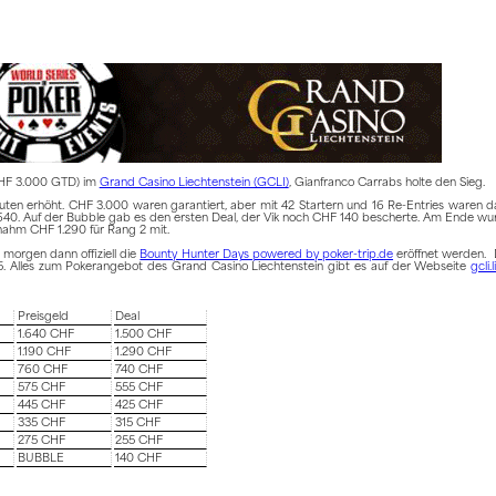
(CHF 3.000 GTD) im
Grand Casino Liechtenstein (GCLI)
, Gianfranco Carrabs holte den Sieg.
nuten erhöht. CHF 3.000 waren garantiert, aber mit 42 Startern und 16 Re-Entries waren
1.640. Auf der Bubble gab es den ersten Deal, der Vik noch CHF 140 bescherte. Am Ende w
 nahm CHF 1.290 für Rang 2 mit.
 morgen dann offiziell die
Bounty Hunter Days powered by poker-trip.de
eröffnet werden. 
Alles zum Pokerangebot des Grand Casino Liechtenstein gibt es auf der Webseite
gcli.l
Preisgeld
Deal
1.640 CHF
1.500 CHF
1.190 CHF
1.290 CHF
760 CHF
740 CHF
575 CHF
555 CHF
445 CHF
425 CHF
335 CHF
315 CHF
275 CHF
255 CHF
BUBBLE
140 CHF