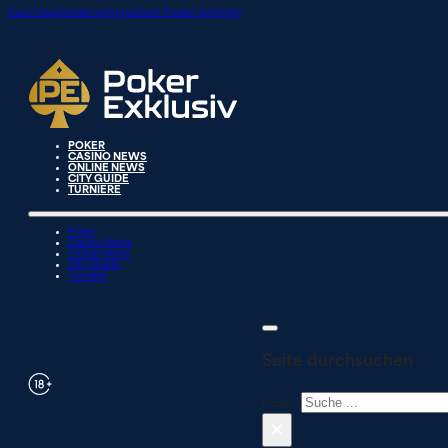
Zum Hauptinhalt springen
Zum Footer springen
POKER
CASINO NEWS
ONLINE NEWS
CITY GUIDE
TURNIERE
Poker
Casino News
Online News
City Guide
Turniere
Seite durchsuchen
Suchen
×