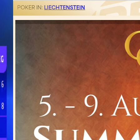
POKER IN:
LIECHTENSTEIN