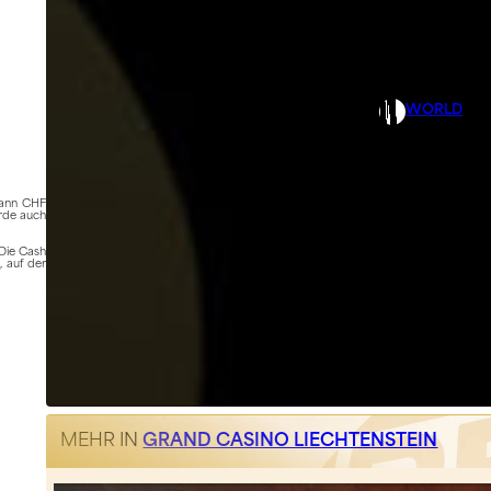
WORLD
 dann CHF
urde auch
Die Cash
i
, auf der
MEHR IN
GRAND CASINO LIECHTENSTEIN