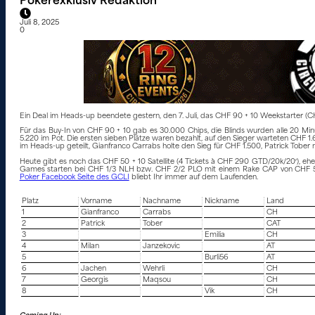
Pokerexklusiv Redaktion
Juli 8, 2025
0
Ein Deal im Heads-up beendete gestern, den 7. Juli, das CHF 90 + 10 Weekstarter 
Für das Buy-In von CHF 90 + 10 gab es 30.000 Chips, die Blinds wurden alle 20 Mi
5.220 im Pot. Die ersten sieben Plätze waren bezahlt, auf den Sieger warteten CHF 
im Heads-up geteilt, Gianfranco Carrabs holte den Sieg für CHF 1.500, Patrick Tober
Heute gibt es noch das CHF 50 + 10 Satellite (4 Tickets à CHF 290 GTD/20k/20′), ehe
Games starten bei CHF 1/3 NLH bzw. CHF 2/2 PLO mit einem Rake CAP von CHF 5. 
Poker Facebook Seite des GCLI
bliebt Ihr immer auf dem Laufenden.
Platz
Vorname
Nachname
Nickname
Land
1
Gianfranco
Carrabs
CH
2
Patrick
Tober
CAT
3
Emilia
CH
4
Milan
Janzekovic
AT
5
Burli56
AT
6
Jachen
Wehrli
CH
7
Georgis
Maqsou
CH
8
Vik
CH