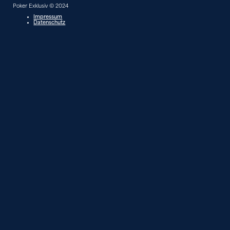
Poker Exklusiv © 2024
Impressum
Datenschutz