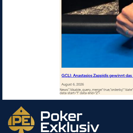
GCLI: Anastasios Zappidis gewinnt da
August 6, 2026
News","disable_query_merge":true,"orderby":"date","
data-start="1" data-end="2">