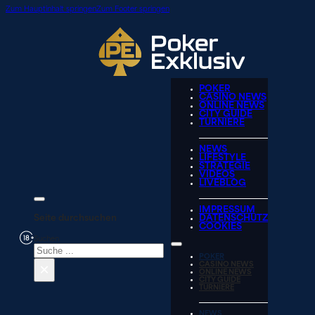
Zum Hauptinhalt springen
Zum Footer springen
POKER
CASINO NEWS
ONLINE NEWS
CITY GUIDE
TURNIERE
NEWS
LIFESTYLE
STRATEGIE
VIDEOS
LIVEBLOG
IMPRESSUM
Seite durchsuchen
DATENSCHUTZ
COOKIES
Suchen
POKER
×
CASINO NEWS
ONLINE NEWS
CITY GUIDE
TURNIERE
NEWS