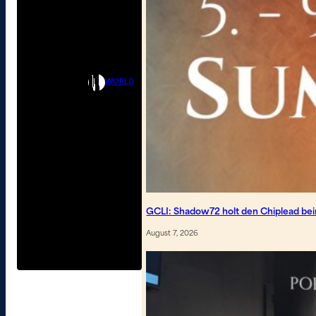
WORLD
GCLI: Shadow72 holt den Chiplead b
August 7, 2026