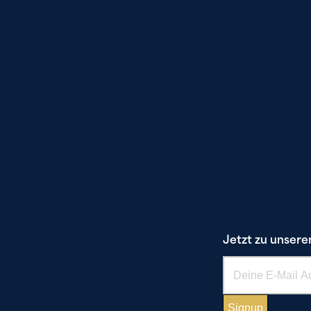
Jetzt zu unser
Signup