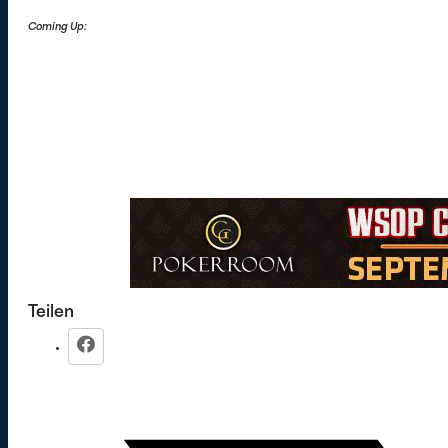
Coming Up:
Teilen