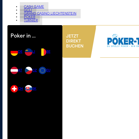
CASH GAME
GCLI
GRAND CASINO LIECHTENSTEIN
POKER
TURNIER
Poker in …
JETZT
DIREKT
BUCHEN
DE
LI
BE
AT
CZ
EU
CH
SK