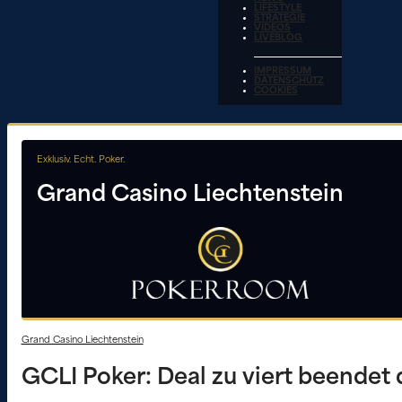
LIFESTYLE
STRATEGIE
VIDEOS
LIVEBLOG
IMPRESSUM
DATENSCHUTZ
COOKIES
Exklusiv. Echt. Poker.
Grand Casino Liechtenstein
Grand Casino Liechtenstein
GCLI Poker: Deal zu viert beendet