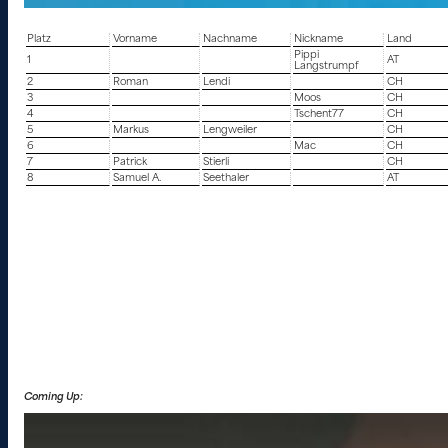
Platz
Vorname
Nachname
Nickname
Land
Pippi
1
AT
Langstrumpf
2
Roman
Lendi
CH
3
Moos
CH
4
Tschent77
CH
5
Markus
Lengweiler
CH
6
Mac
CH
7
Patrick
Stierli
CH
8
Samuel A.
Seethaler
AT
Coming Up: