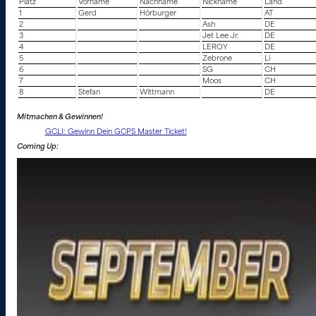
Platz
Vorname
Nachname
Nickname
Land
1
Gerd
Hörburger
AT
2
Ash
DE
3
Jet Lee Jr.
DE
4
LEROY
DE
5
Zebrone
Li
6
SG
CH
7
Moos
CH
8
Stefan
Wittmann
DE
Mitmachen & Gewinnen!
GCLI: Gewinn Dein GCPS Master Ticket!
Coming Up: