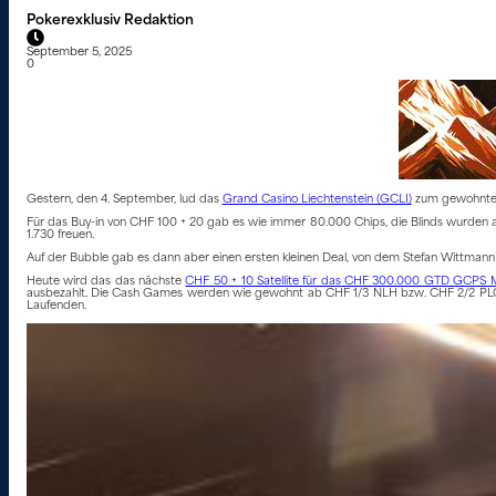
Pokerexklusiv Redaktion
September 5, 2025
0
Gestern, den 4. September, lud das
Grand Casino Liechtenstein (GCLI)
zum gewohnten 
Für das Buy-in von CHF 100 + 20 gab es wie immer 80.000 Chips, die Blinds wurden all
1.730 freuen.
Auf der Bubble gab es dann aber einen ersten kleinen Deal, von dem Stefan Wittmann mi
Heute wird das das nächste
CHF 50 + 10 Satellite für das CHF 300.000 GTD GCPS 
ausbezahlt. Die Cash Games werden wie gewohnt ab CHF 1/3 NLH bzw. CHF 2/2 PLO 
Laufenden.