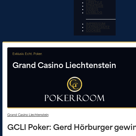
LIFESTYLE
STRATEGIE
VIDEOS
LIVEBLOG
IMPRESSUM
DATENSCHUTZ
COOKIES
Exklusiv. Echt. Poker.
Grand Casino Liechtenstein
Grand Casino Liechtenstein
GCLI Poker: Gerd Hörburger gewin