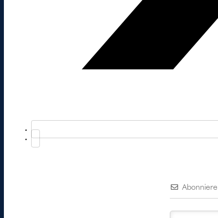
Abonniere