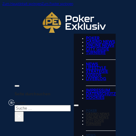
Zum Hauptinhalt springen
Zum Footer springen
POKER
CASINO NEWS
ONLINE NEWS
CITY GUIDE
TURNIERE
NEWS
LIFESTYLE
STRATEGIE
VIDEOS
LIVEBLOG
IMPRESSUM
Seite durchsuchen
DATENSCHUTZ
COOKIES
Suchen
POKER
×
CASINO NEWS
ONLINE NEWS
CITY GUIDE
TURNIERE
NEWS