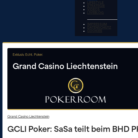
LIFESTYLE
STRATEGIE
VIDEOS
LIVEBLOG
IMPRESSUM
DATENSCHUTZ
COOKIES
Exklusiv. Echt. Poker.
Grand Casino Liechtenstein
Grand Casino Liechtenstein
GCLI Poker: SaSa teilt beim BHD P