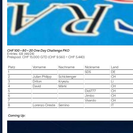
CHF 100 + 80 + 20 One Day Challenge PKO
Entries: 68 (44/24)
Preispool: CHF 15.000 GTD (CHF 9.560 + CHF 5.440)
Platz
Vorname
Nachname
Nickname
Land
1
SDS
DE
2
Julian Philipp
Schickenger
CH
3
Driton
Kryeziu
Li
4
David
Märki
CH
5
Didi777
CH
6
Jimbo
CH
7
Vivardo
CH
8
Lorenzo Oreste
Semino
IT
Coming Up: