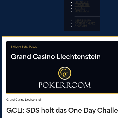
LIFESTYLE
STRATEGIE
VIDEOS
LIVEBLOG
IMPRESSUM
DATENSCHUTZ
COOKIES
Exklusiv. Echt. Poker.
Grand Casino Liechtenstein
Grand Casino Liechtenstein
GCLI: SDS holt das One Day Chall