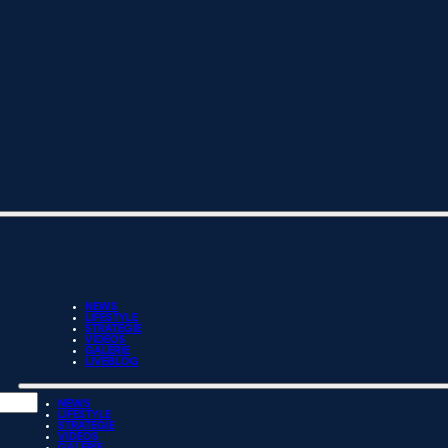
NEWS
LIFESTYLE
STRATEGIE
VIDEOS
GALERIE
LIVEBLOG
NEWS
LIFESTYLE
STRATEGIE
VIDEOS