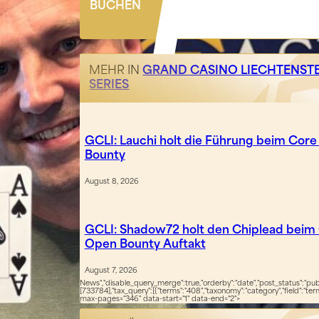
BUCHEN
MEHR IN
GRAND CASINO LIECHTENST
SERIES
GCLI: Lauchi holt die Führung beim Co
Bounty
August 8, 2026
GCLI: Shadow72 holt den Chiplead bei
Open Bounty Auftakt
August 7, 2026
News","disable_query_merge":true,"orderby":"date","post_status":"publ
[733784],"tax_query":[{"terms":"408","taxonomy":"category","field":"ter
max-pages="346" data-start="1" data-end="2">