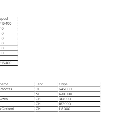
spool
 15.400
 0
 0
 0
 0
 0
 0
 15.400
kname
Land
Chips
rhontas
DE
645.000
AT
490.000
owzen
CH
313.000
l
CH
187.000
 Gorlami
CH
115.000