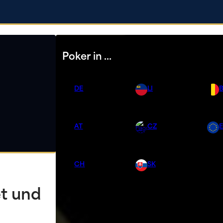
Poker in …
DE
LI
AT
CZ
CH
SK
et und