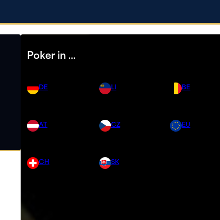
Poker in …
DE
LI
BE
AT
CZ
EU
CH
SK