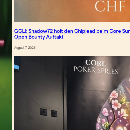
GCLI: Shadow72 holt den Chiplead beim Core S
Open Bounty Auftakt
August 7, 2026