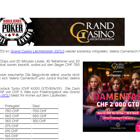
GTD) im
Grand Casino Liechtenstein (GCLI)
wieder kostenlos mitspielen, Valerio Camenisch 
0 Chips und 20 Minuten Levels. 45 Teilnehmer und 20
ätze waren bezahlt, wobei auf den Sieger CHF 780
aster bescherte. Die Siegprämie selbst wurde nicht
 sich Valerio Camenisch und Junice Kocher, Valerio
stack Turbo (CHF 4.000 GTD/80k/15′). Die Cash
AP von CHF 5. Alles zum Pokerangebot des Grand
s GCLI
bliebt Ihr immer auf dem Laufenden.
Preisgeld
Deal
780 CHF
700 CHF
560 CHF
590 CHF
365 CHF
355 CHF
275 CHF
215 CHF
165 CHF