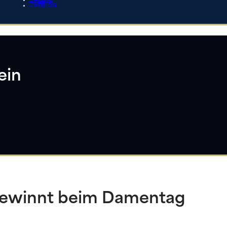
GALERIE
LIVEBLOG
ein
gewinnt beim Damentag