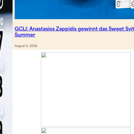
GCLI: Anastasios Zappidis gewinnt das Sweet Svi
Summer
August 6, 2026