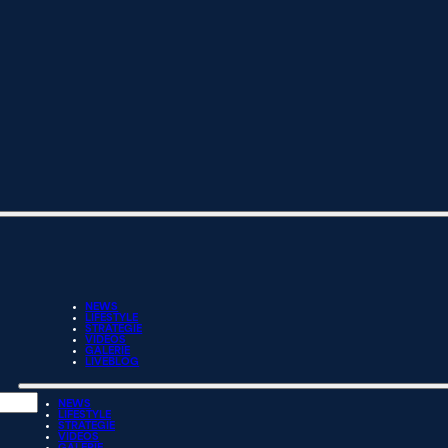
NEWS
LIFESTYLE
STRATEGIE
VIDEOS
GALERIE
LIVEBLOG
NEWS
LIFESTYLE
STRATEGIE
VIDEOS