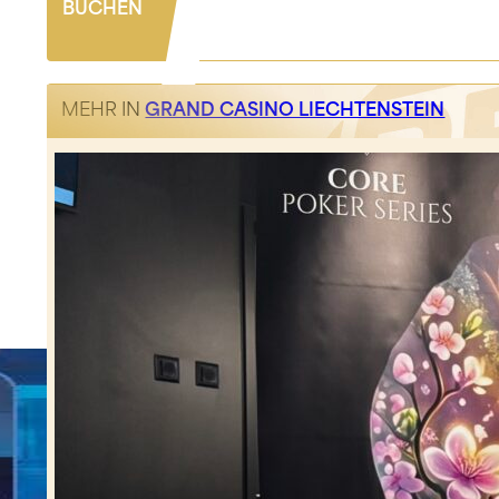
BUCHEN
MEHR IN
GRAND CASINO LIECHTENSTEIN