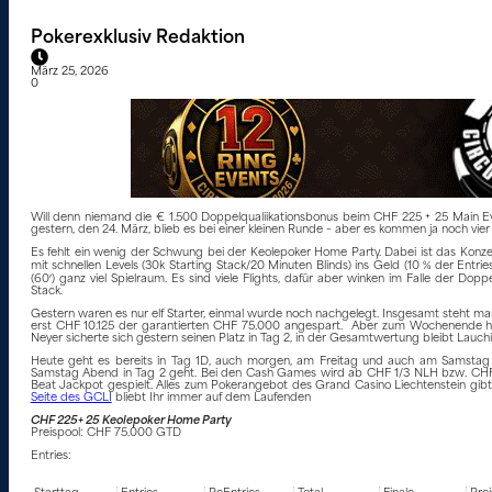
Pokerexklusiv Redaktion
März 25, 2026
0
Will denn niemand die € 1.500 Doppelqualiikationsbonus beim CHF 225 + 25 Main
gestern, den 24. März, blieb es bei einer kleinen Runde – aber es kommen ja noch vier 
Es fehlt ein wenig der Schwung bei der Keolepoker Home Party. Dabei ist das Kon
mit schnellen Levels (30k Starting Stack/20 Minuten Blinds) ins Geld (10 % der Entrie
(60′) ganz viel Spielraum. Es sind viele Flights, dafür aber winken im Falle der Dopp
Stack.
Gestern waren es nur elf Starter, einmal wurde noch nachgelegt. Insgesamt steht ma
erst CHF 10.125 der garantierten CHF 75.000 angespart. Aber zum Wochenende hi
Neyer sicherte sich gestern seinen Platz in Tag 2, in der Gesamtwertung bleibt Lauchi
Heute geht es bereits in Tag 1D, auch morgen, am Freitag und auch am Samstag
Samstag Abend in Tag 2 geht. Bei den Cash Games wird ab CHF 1/3 NLH bzw. CH
Beat Jackpot gespielt. Alles zum Pokerangebot des Grand Casino Liechtenstein gib
Seite des GCLI
bliebt Ihr immer auf dem Laufenden
CHF 225+ 25 Keolepoker Home Party
Preispool: CHF 75.000 GTD
Entries: