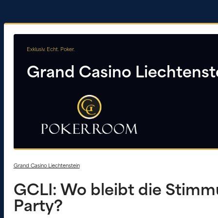
Exklusiv. Echt. Poker.
Grand Casino Liechtenst
Grand Casino Liechtenstein
GCLI: Wo bleibt die Stim
Party?