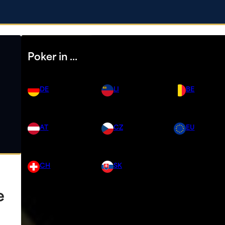
Poker in …
DE
LI
BE
AT
CZ
EU
CH
SK
e