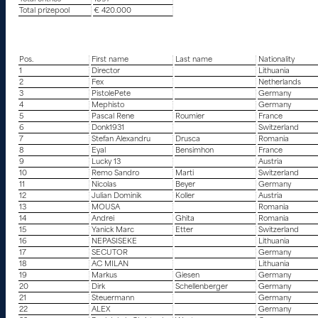
Total prizepool
€ 420.000
Pos.
First name
Last name
Nationality
1
Director
Lithuania
2
Fex
Netherlands
3
PistolePete
Germany
4
Mephisto
Germany
5
Pascal Rene
Roumier
France
6
Donk1931
Switzerland
7
Stefan Alexandru
Drusca
Romania
8
Eyal
Bensimhon
France
9
Lucky 13
Austria
10
Remo Sandro
Marti
Switzerland
11
Nicolas
Beyer
Germany
12
Julian Dominik
Koller
Austria
13
MOUSA
Romania
14
Andrei
Ghita
Romania
15
Yanick Marc
Etter
Switzerland
16
NEPASISEKE
Lithuania
17
SECUTOR
Germany
18
AC MILAN
Lithuania
19
Markus
Giesen
Germany
20
Dirk
Schellenberger
Germany
21
Steuermann
Germany
22
ALEX
Germany