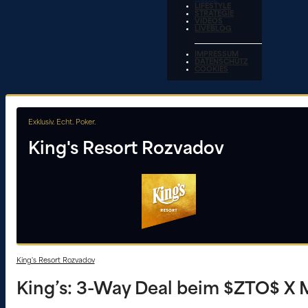
LIFESTYLE
STRATEGIE
VIDEOS
LIVEBLOG
IMPRESSUM
DATENSCHUTZ
COOKIES
Exklusiv. Echt. Poker.
King's Resort Rozvadov
King's Resort Rozvadov
King’s: 3-Way Deal beim $ZTO$ X 