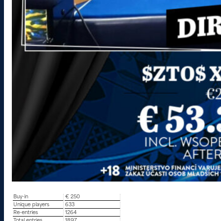
Buy-in
€ 250
Unique players
633
Re-entries
1264
Total entries
1897