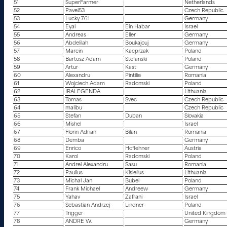
51
SuperFarmer
Netherlands
52
Pavel53
Czech Republic
53
Lucky 761
Germany
54
Eyal
Ein Habar
Israel
55
Andreas
Eller
Germany
56
Abdelilah
Boukajouj
Germany
57
Marcin
Kacprzak
Poland
58
Bartosz Adam
Stefanski
Poland
59
Artur
Kast
Germany
60
Alexandru
Pintilie
Romania
61
Wojciech Adam
Radomski
Poland
62
IRALEGENDA
Lithuania
63
Tomas
Svec
Czech Republic
64
malibu
Czech Republic
65
Stefan
Duban
Slovakia
66
Mishel
Israel
67
Florin Adrian
Bilan
Romania
68
Demba
Germany
69
Enrico
Hoflehner
Austria
70
Karol
Radomski
Poland
71
Andrei Alexandru
Sasu
Romania
72
Paulius
Kisielius
Lithuania
73
Michal Jan
Bubel
Poland
74
Frank Michael
Andreew
Germany
75
Yahav
Zafrani
Israel
76
Sebastian Andrzej
Lindner
Poland
77
Trigger
United Kingdom
78
ANDRE W.
Germany