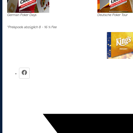
German Poker Days
Deutsche Poker Tour
*Preispools abzüglich 8 – 16 % Fee