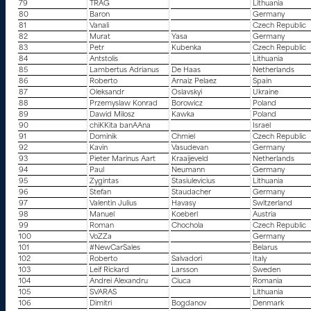
79
TRAG
Lithuania
80
Baron
Germany
81
Vanali
Czech Republic
82
Murat
Yasa
Germany
83
Petr
Kubenka
Czech Republic
84
Antstolis
Lithuania
85
Lambertus Adrianus
De Haas
Netherlands
86
Roberto
Arnaiz Pelaez
Spain
87
Oleksandr
Oslavskyi
Ukraine
88
Przemyslaw Konrad
Borowicz
Poland
89
Dawid Milosz
Kawka
Poland
90
chiKKita banAAna
Israel
91
Dominik
Chmiel
Czech Republic
92
Kavin
Vasudevan
Germany
93
Pieter Marinus Aart
Kraaijeveld
Netherlands
94
Paul
Neumann
Germany
95
Zygintas
Stasiulevicius
Lithuania
96
Stefan
Staudacher
Germany
97
Valentin Julius
Havasy
Switzerland
98
Manuel
Koeberl
Austria
99
Roman
Chochola
Czech Republic
100
VoZZa
Germany
101
#NewCarSales
Belarus
102
Roberto
Salvadori
Italy
103
Leif Rickard
Larsson
Sweden
104
Andrei Alexandru
Ciuca
Romania
105
SVARAS
Lithuania
106
Dimitri
Bogdanov
Denmark