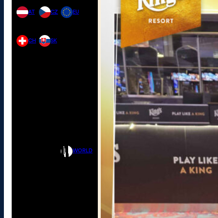
AT
CZ
EU
CH
SK
WORLD