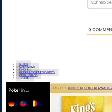
0
COMMEN
$ZTO$
CASH GAME
KING'S
KING'S RESORT ROZVADOV
POKERARENA
TURNIER
MEHR IN
KING'S RESORT ROZVADO
Poker in …
DE
LI
BE