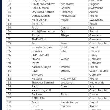
162
King of Kings
Switzerland
163
Dimitar Kostadinov
Kopanarov
Bulgaria
164
Amiel Mosche
Gamliel
Switzerland
165
Ory Sasha Herbert
Petschnig
Austria
166
Dariusz Marcin
Mindykowski
Poland
167
Manfred Karl
Mueller
Switzerland
168
Runen777
Russia
169
Fabio
Cerasa
Italy
170
Maciej Przemyslaw
Gut
Poland
171
Andreas
Stiegler
Germany
172
TierParkToni
Germany
173
Petr
Rezac
Czech Republic
174
Krzysztof Tomasz
Bielak
Poland
175
Deividas
Dilys
Lithuania
176
SUPERMARIO
Turkey
177
Steven
Wolter
Germany
178
Matze
Germany
179
Kasjusz Gracjan
Zycinski
Poland
180
Pavel
Stribrny
Czech Republic
181
SAMURAI
Germany
182
Mateusz
Kropiewnicki
Poland
183
Theodoor Bernard
Woolschot
Netherlands
184
Paolo
Coser
Italy
185
Karlovarský Král
Czech Republic
186
Soufiane
Ahras
France
187
ZABALETA
Czech Republic
188
Adam
Zaleski Korziuk
Poland
189
Blerim
Ibrahimi
Kosovo