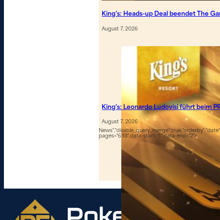
King’s: Heads-up Deal beendet The G
August 7, 2026
King’s: Leonardo Ludovisi führt beim P
August 7, 2026
News","disable_query_merge":true,"orderby":"date","
pages="633" data-start="1" data-end="2">