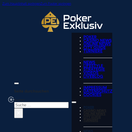
Zum Hauptinhalt springen
Zum Footer springen
POKER
CASINO NEWS
ONLINE NEWS
CITY GUIDE
TURNIERE
NEWS
LIFESTYLE
STRATEGIE
VIDEOS
LIVEBLOG
IMPRESSUM
Seite durchsuchen
DATENSCHUTZ
COOKIES
Suchen
POKER
×
CASINO NEWS
ONLINE NEWS
CITY GUIDE
TURNIERE
NEWS