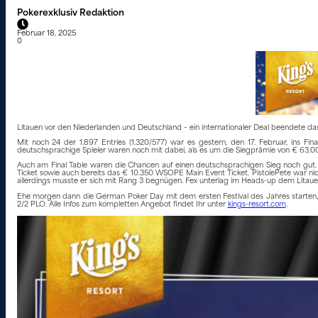
Pokerexklusiv Redaktion
Februar 18, 2025
0
Litauen vor den Niederlanden und Deutschland – ein internationaler Deal beendete 
Mit noch 24 der 1.897 Entries (1.320/577) war es gestern, den 17. Februar, ins F
deutschsprachige Spieler waren noch mit dabei, als es um die Siegprämie von € 63.
Auch am Final Table waren die Chancen auf einen deutschsprachigen Sieg noch gut. 
Ticket sowie auch bereits das € 10.350 WSOPE Main Event Ticket. PistolePete war nicht 
allerdings musste er sich mit Rang 3 begnügen. Fex unterlag im Heads-up dem Litauer D
Ehe morgen dann die German Poker Day mit dem ersten Festival des Jahres starten
2/2 PLO. Alle Infos zum kompletten Angebot findet Ihr unter
kings-resort.com
.