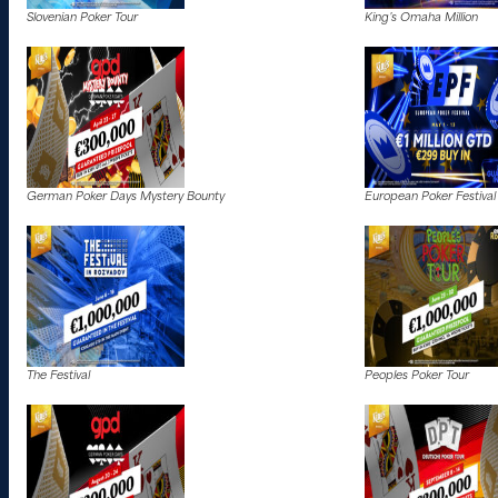
Slovenian Poker Tour
King’s Omaha Million
German Poker Days Mystery Bounty
European Poker Festival
The Festival
Peoples Poker Tour