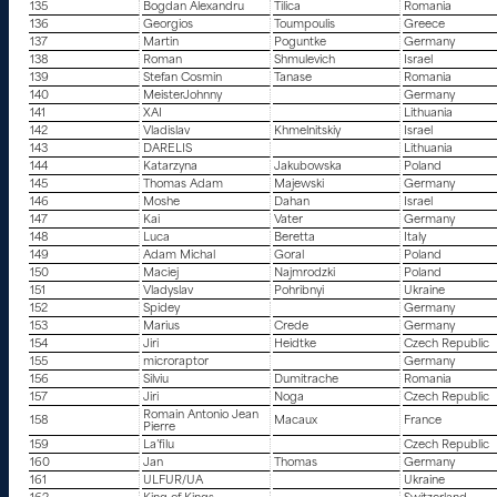
135
Bogdan Alexandru
Tilica
Romania
136
Georgios
Toumpoulis
Greece
137
Martin
Poguntke
Germany
138
Roman
Shmulevich
Israel
139
Stefan Cosmin
Tanase
Romania
140
MeisterJohnny
Germany
141
XAI
Lithuania
142
Vladislav
Khmelnitskiy
Israel
143
DARELIS
Lithuania
144
Katarzyna
Jakubowska
Poland
145
Thomas Adam
Majewski
Germany
146
Moshe
Dahan
Israel
147
Kai
Vater
Germany
148
Luca
Beretta
Italy
149
Adam Michal
Goral
Poland
150
Maciej
Najmrodzki
Poland
151
Vladyslav
Pohribnyi
Ukraine
152
Spidey
Germany
153
Marius
Crede
Germany
154
Jiri
Heidtke
Czech Republic
155
microraptor
Germany
156
Silviu
Dumitrache
Romania
157
Jiri
Noga
Czech Republic
Romain Antonio Jean
158
Macaux
France
Pierre
159
La’filu
Czech Republic
160
Jan
Thomas
Germany
161
ULFUR/UA
Ukraine