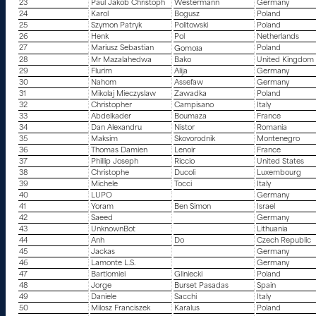
23
Paul Jakob Christoph
Westermann
Germany
24
Karol
Bogusz
Poland
25
Szymon Patryk
Politowski
Poland
26
Henk
Pol
Netherlands
27
Mariusz Sebastian
Poland
Gomoła
28
Mr Mazalahedwa
Bako
United Kingdom
29
Flurim
Alija
Germany
30
Nahom
Assefaw
Germany
31
Mikolaj Mieczyslaw
Zawadka
Poland
32
Christopher
Campisano
Italy
33
Abdelkader
Boumaza
France
34
Dan Alexandru
Nistor
Romania
35
Maksim
Skovorodnik
Montenegro
36
Thomas Damien
Lenoir
France
37
Phillip Joseph
Riccio
United States
38
Christophe
Ducoli
Luxembourg
39
Michele
Tocci
Italy
40
LUPO
Germany
41
Yoram
Ben Simon
Israel
42
Saeed
Germany
43
UnknownBot
Lithuania
44
Anh
Do
Czech Republic
45
Jackas
Germany
46
Lamonte L.S.
Germany
47
Bartlomiei
Gliniecki
Poland
48
Jorge
Burset Pasadas
Spain
49
Daniele
Sacchi
Italy
50
Milosz Franciszek
Karalus
Poland