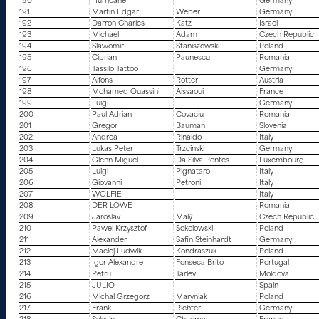
190
Hurricane
Germany
191
Martin Edgar
Weber
Germany
192
Darron Charles
Katz
Israel
193
Michael
Adam
Czech Republic
194
Slawomir
Staniszewski
Poland
195
Ciprian
Paunescu
Romania
196
Tassilo Tattoo
Germany
197
Alfons
Rotter
Austria
198
Mohamed Ouassini
Aissaoui
France
199
Luigi
Germany
200
Paul Adrian
Covaciu
Romania
201
Gregor
Bauman
Slovenia
202
Andrea
Rinaldo
Italy
203
Lukas Peter
Trzcinski
Germany
204
Glenn Miguel
Da Silva Pontes
Luxembourg
205
Luigi
Pignataro
Italy
206
Giovanni
Petroni
Italy
207
WOLFIE
Italy
208
DER LOWE
Romania
209
Jaroslav
Malý
Czech Republic
210
Pawel Krzysztof
Sokolowski
Poland
211
Alexander
Safin Steinhardt
Germany
212
Maciej Ludwik
Kondraszuk
Poland
213
Igor Alexandre
Fonseca Brito
Portugal
214
Petru
Tarlev
Moldova
215
JULIO
Spain
216
Michal Grzegorz
Maryniak
Poland
217
Frank
Richter
Germany