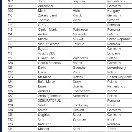
107
Jorrit
Terpstra
Netherlands
108
Abrechner
Germany
109
Mark
Hollo
Hungary
110
Zakaria Jamil
Khatib
Germany
111
Thomas
Videll
Sweden
112
GIKO
Romania
113
Ciprian Marian
Todorescu
Romania
114
Andrei
Makavets
Belarus
115
Michal
Czech Republic
Mrakeš
116
Vladut George
Leuciuc
Romania
117
R.gutti
Germany
118
Vasiokas333
Lithuania
119
Lukasz Jan
Wnenczak
Poland
120
Cedric Francois
Andrik
Germany
121
David
Guenther
Luxembourg
122
Dawid
Plaza
Poland
123
Mr Mario
Trattou
United Kingdom
124
Rafal Marek
Doryk
Poland
125
Emre
Üçerler
Netherlands
126
Andreas
Enzendorfer
Austria
127
Andrzej Tomasz
Siemieniak
Poland
128
SZBURATORUL
Romania
129
Villiel
Kordonskiy
Israel
130
Stefan
Deckert
Germany
131
Siegfried
Bauer
Germany
132
Omri
Zaidman
Israel
133
Rafa2017
Romania
134
Moncef
Karoui
Tunisia