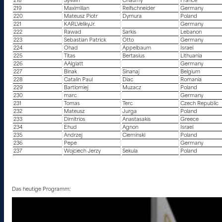
218
Sylvain
Chaumy
France
219
Maximilian
Reifschneider
Germany
220
Mateusz Piotr
Dymura
Poland
221
KARLVelikyJr.
Germany
222
Rawad
Sarkis
Lebanon
223
Sebastian Patrick
Otto
Germany
224
Ohad
Appelbaum
Israel
225
Titas
Bertasius
Lithuania
226
AAlglatt
Germany
227
Binak
Sinanaj
Belgium
228
Catalin Paul
Diac
Romania
229
Bartlomiej
Muzacz
Poland
230
marc
Germany
231
Tomas
Terc
Czech Republic
232
Mateusz
Jurga
Poland
233
Dimitrios
Anastasakis
Greece
234
Ehud
Agnon
Israel
235
Andrzej
Cieminski
Poland
236
Pepe
Germany
237
Wojciech Jerzy
Sekula
Poland
Das heutige Programm: