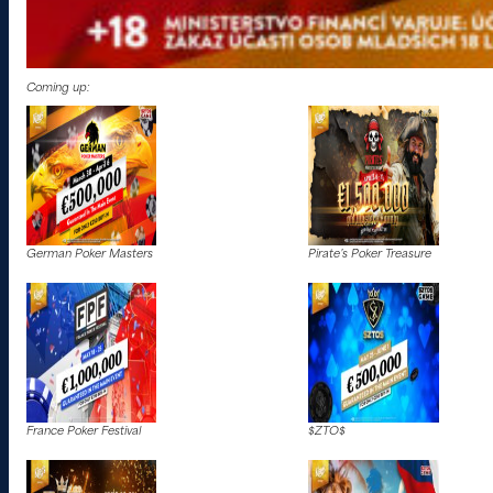
Coming up:
German Poker Masters
Pirate’s Poker Treasure
France Poker Festival
$ZTO$