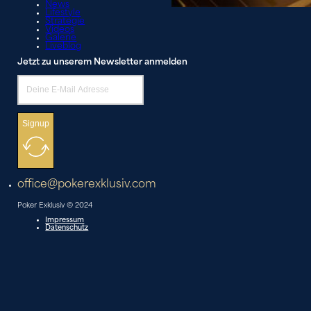
News
Lifestyle
Strategie
Videos
Galerie
Liveblog
Jetzt zu unserem Newsletter anmelden
Signup
office@pokerexklusiv.com
Poker Exklusiv © 2024
Impressum
Datenschutz