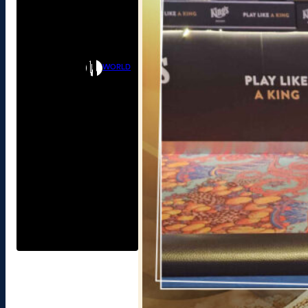
WORLD