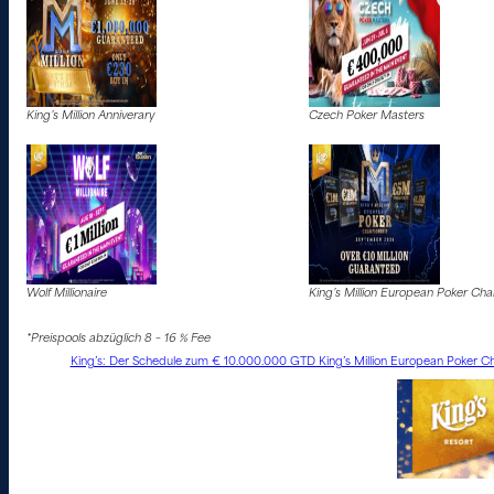
King’s Million Anniverary
Czech Poker Masters
Wolf Millionaire
King’s Million European Poker Ch
*Preispools abzüglich 8 – 16 % Fee
King’s: Der Schedule zum € 10.000.000 GTD King’s Million European Poker Ch