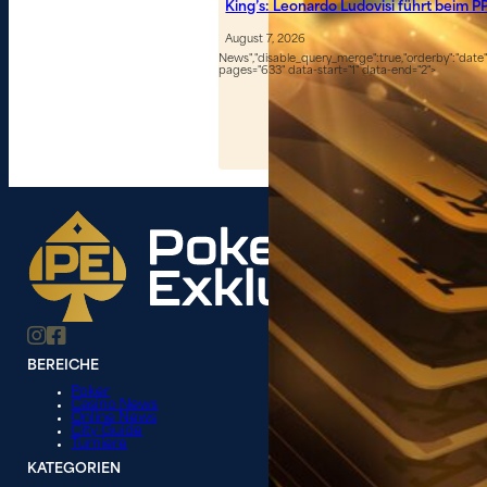
King’s: Leonardo Ludovisi führt beim P
August 7, 2026
News","disable_query_merge":true,"orderby":"date","
pages="633" data-start="1" data-end="2">
BEREICHE
Poker
Casino News
Online News
City Guide
Turniere
KATEGORIEN