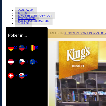
CASH GAME
KING'S
KING'S RESORT ROZVADOV
POKERARENA
POLISH POKER MASTERS
TURNIER
MEHR IN
KING'S RESORT ROZVADO
Poker in …
DE
LI
BE
AT
CZ
EU
CH
SK