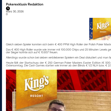
Pokerexklusiv Redaktion
März 30, 2026
0
Gleich sieben Spieler konnten sich beim € 400 PPM High Roller der Polish Poker Mast
Das € 400 High Roller wurde wie immer mit 100.000 Chips und 25 Minuten Levels gespi
der Sieger konnte sich auf € 10.857 freuen.
Allerdings wurde schon bei sieben verbliebenen Spielern ein Deal diskutiert und man f
Heute fällt der Startschuss der € 250 German Poker Masters Easter Edition (€ 500.0
Ostersonntag. Die Cash Games starten wie immer ab den Blinds € 1/2 NLH bzw. € 2/2