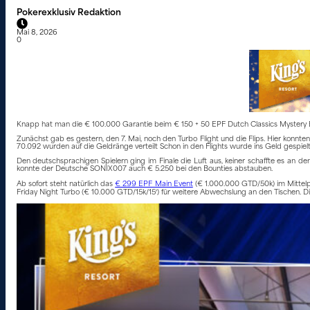
Pokerexklusiv Redaktion
Mai 8, 2026
0
Knapp hat man die € 100.000 Garantie beim € 150 + 50 EPF Dutch Classics Mystery 
Zunächst gab es gestern, den 7. Mai, noch den Turbo Flight und die Flips. Hier konn
70.092 wurden auf die Geldränge verteilt Schon in den Flights wurde ins Geld gespielt
Den deutschsprachigen Spielern ging im Finale die Luft aus, keiner schaffte es an d
konnte der Deutsche SONIX007 auch € 5.250 bei den Bounties abstauben.
Ab sofort steht natürlich das
€ 299 EPF Main Event
(€ 1.000.000 GTD/50k) im Mittelp
Friday Night Turbo (€ 10.000 GTD/15k/15′) für weitere Abwechslung an den Tischen. 