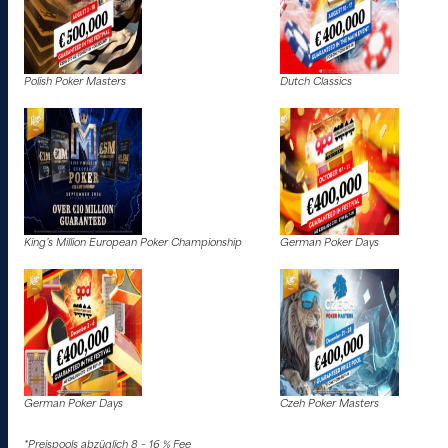
Polish Poker Masters
Dutch Classics
King’s Million European Poker Championship
German Poker Days
German Poker Days
Czeh Poker Masters
*Preispools abzüglich 8 – 16 % Fee