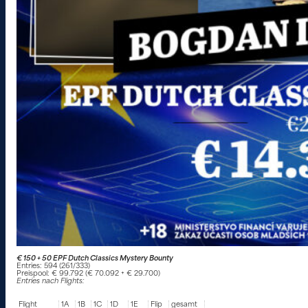
€ 150 + 50 EPF Dutch Classics Mystery Bounty
Entries: 594 (261/333)
Preispool: € 99.792 (€ 70.092 + € 29.700)
Entries nach Flights:
Flight
1A
1B
1C
1D
1E
Flip
gesamt