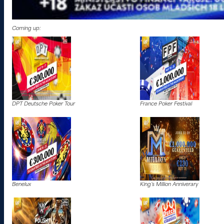
Coming up:
DPT Deutsche Poker Tour
France Poker Festival
Benelux
King’s Million Anniverary