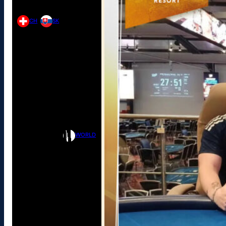
CH
SK
WORLD