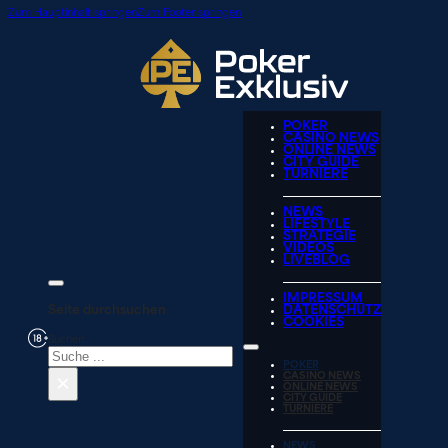
Zum Hauptinhalt springen
Zum Footer springen
POKER
CASINO NEWS
ONLINE NEWS
CITY GUIDE
TURNIERE
NEWS
LIFESTYLE
STRATEGIE
VIDEOS
LIVEBLOG
IMPRESSUM
Seite durchsuchen
DATENSCHUTZ
COOKIES
Suchen
POKER
×
CASINO NEWS
ONLINE NEWS
CITY GUIDE
TURNIERE
NEWS