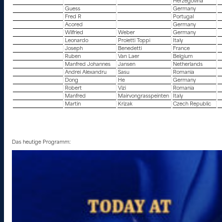
Herzegovina
Guess
Germany
Fred R
Portugal
Acored
Germany
Wilfried
Weber
Germany
Leonardo
Proietti Toppi
Italy
Joseph
Benedetti
France
Ruben
Van Laer
Belgium
Manfred Johannes
Jansen
Netherlands
Andrei Alexandru
Sasu
Romania
Dong
He
Germany
Robert
Vizi
Romania
Manfred
Mairvongrasspeinten
Italy
Martin
Krizak
Czech Republic
Das heutige Programm: