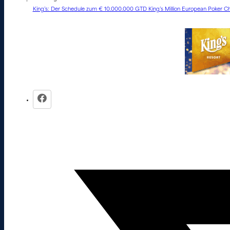
King’s: Der Schedule zum € 10.000.000 GTD King’s Million European Poker Ch