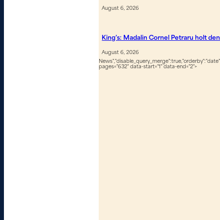
August 6, 2026
King’s: Madalin Cornel Petraru holt de
August 6, 2026
News","disable_query_merge":true,"orderby":"date","
pages="632" data-start="1" data-end="2">