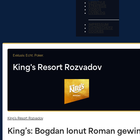
LIFESTYLE
STRATEGIE
VIDEOS
LIVEBLOG
IMPRESSUM
DATENSCHUTZ
COOKIES
Exklusiv. Echt. Poker.
King's Resort Rozvadov
King's Resort Rozvadov
King’s: Bogdan Ionut Roman gewin