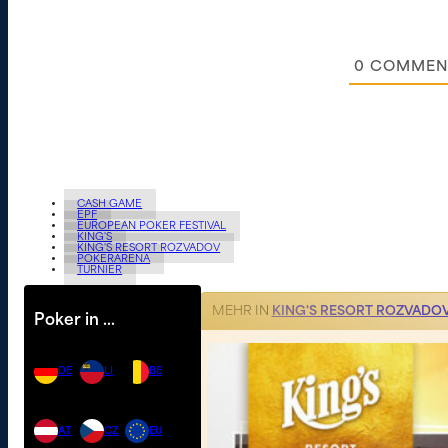
0
COMMEN
CASH GAME
EPF
EUROPEAN POKER FESTIVAL
KING'S
KING'S RESORT ROZVADOV
POKERARENA
TURNIER
MEHR IN
KING'S RESORT ROZVADO
Poker in …
DE
LI
BE
AT
CZ
EU