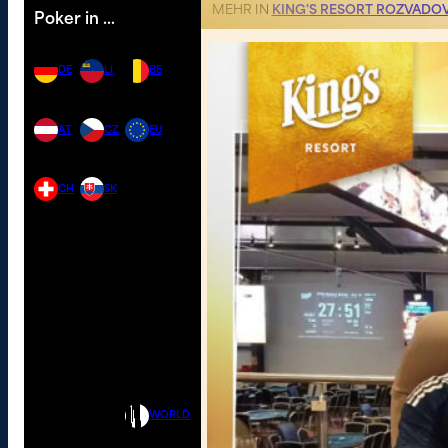
MEHR IN
KING'S RESORT ROZVADO
Poker in …
DE
LI
BE
AT
CZ
EU
CH
SK
WORLD