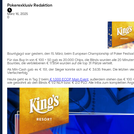
Pokerexklusiv Redaktion
März 16, 2025
0
Bountyjagd war gestern, den 15. März, beim European Championship of Poker Festiva
Für das Buy-In von € 100 + 50 gab es 20.000 Chips, die Blinds wurden alle 20 Minute
Bounties, die verbliebenen € 17.854 wurden auf die top 31 Plätze verteilt.
Als Min-Cash gab es € 151, der Sieger konnte sich auf € 3.635 freuen. Die letzten vi
Vierfacherfolg.
Heute geht es in Tag 2 beim
€ 1.000 ECOP Main Event
, außerdem stehen das € 100 
wie gewohnt ab den Blinds € 1/2 NLH bzw. € 2/2 PLO. Alle Infos zum kompletten Ange