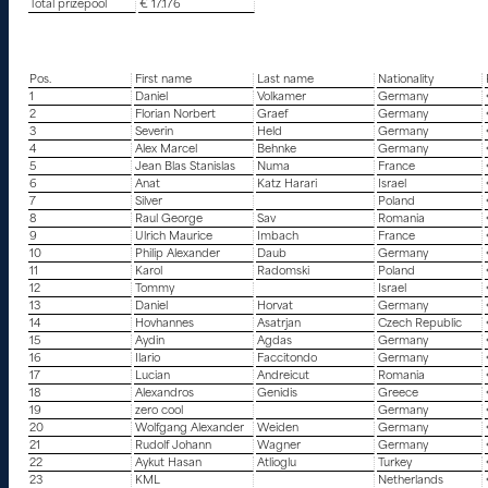
Total prizepool
€ 17.176
Pos.
First name
Last name
Nationality
1
Daniel
Volkamer
Germany
2
Florian Norbert
Graef
Germany
3
Severin
Held
Germany
4
Alex Marcel
Behnke
Germany
5
Jean Blas Stanislas
Numa
France
6
Anat
Katz Harari
Israel
7
Silver
Poland
8
Raul George
Sav
Romania
9
Ulrich Maurice
Imbach
France
10
Philip Alexander
Daub
Germany
11
Karol
Radomski
Poland
12
Tommy
Israel
13
Daniel
Horvat
Germany
14
Hovhannes
Asatrjan
Czech Republic
15
Aydin
Agdas
Germany
16
Ilario
Faccitondo
Germany
17
Lucian
Andreicut
Romania
18
Alexandros
Genidis
Greece
19
zero cool
Germany
20
Wolfgang Alexander
Weiden
Germany
21
Rudolf Johann
Wagner
Germany
22
Aykut Hasan
Atlioglu
Turkey
23
KML
Netherlands