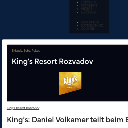
LIFESTYLE
STRATEGIE
VIDEOS
LIVEBLOG
IMPRESSUM
DATENSCHUTZ
COOKIES
Exklusiv. Echt. Poker.
King's Resort Rozvadov
King's Resort Rozvadov
King’s: Daniel Volkamer teilt bei