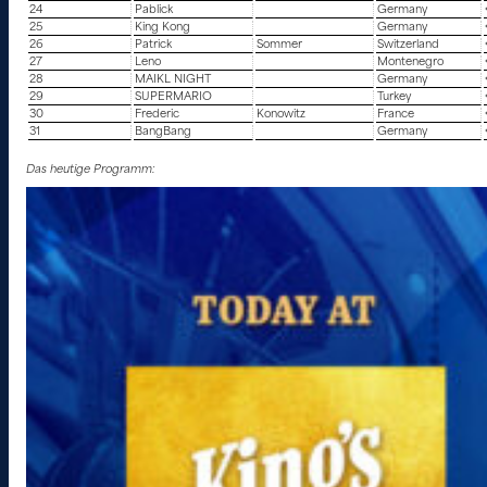
24
Pablick
Germany
25
King Kong
Germany
26
Patrick
Sommer
Switzerland
27
Leno
Montenegro
28
MAIKL NIGHT
Germany
29
SUPERMARIO
Turkey
30
Frederic
Konowitz
France
31
BangBang
Germany
Das heutige Programm: