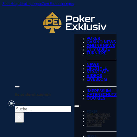
Zum Hauptinhalt springen
Zum Footer springen
POKER
CASINO NEWS
ONLINE NEWS
CITY GUIDE
TURNIERE
NEWS
LIFESTYLE
STRATEGIE
VIDEOS
LIVEBLOG
IMPRESSUM
Seite durchsuchen
DATENSCHUTZ
COOKIES
Suchen
POKER
×
CASINO NEWS
ONLINE NEWS
CITY GUIDE
TURNIERE
NEWS