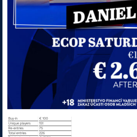
Buy-in
€ 100
Unique players
151
Re-entries
75
Total entries
226