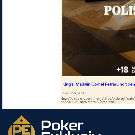
King’s: Madalin Cornel Petraru holt de
August 6, 2026
News","disable_query_merge":true,"orderby":"date","
pages="632" data-start="1" data-end="2">