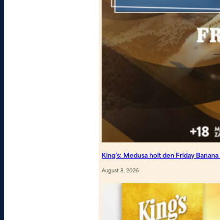
King’s: Medusa holt den Friday Banan
August 8, 2026