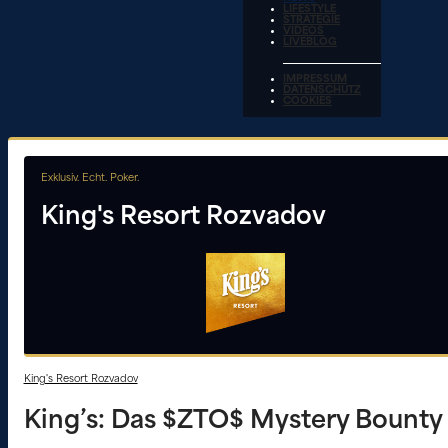
LIFESTYLE
STRATEGIE
VIDEOS
LIVEBLOG
IMPRESSUM
DATENSCHUTZ
COOKIES
Exklusiv. Echt. Poker.
King's Resort Rozvadov
King's Resort Rozvadov
King’s: Das $ZTO$ Mystery Bounty i