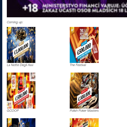
Coming up:
La Notte Degli Assi
The Festival
GCOOP
Polish Poker Masters