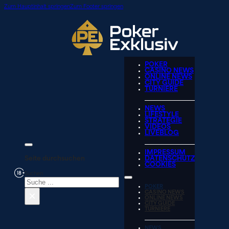
Zum Hauptinhalt springen
Zum Footer springen
POKER
CASINO NEWS
ONLINE NEWS
CITY GUIDE
TURNIERE
NEWS
LIFESTYLE
STRATEGIE
VIDEOS
LIVEBLOG
IMPRESSUM
Seite durchsuchen
DATENSCHUTZ
COOKIES
Suchen
POKER
×
CASINO NEWS
ONLINE NEWS
CITY GUIDE
TURNIERE
NEWS