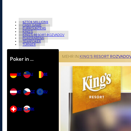
$ZTO$ MILLION$
CASH GAME
EURROUNDERS
KING'S
KING'S RESORT ROZVADOV
POKERARENA
TEXAPOKER
TURNIER
MEHR IN
KING'S RESORT ROZVADO
Poker in …
DE
LI
BE
AT
CZ
EU
CH
SK