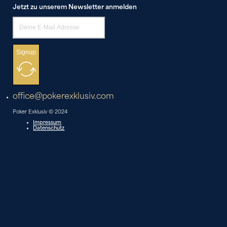
Jetzt zu unserem Newsletter anmelden
Signup
office@pokerexklusiv.com
Poker Exklusiv © 2024
Impressum
Datenschutz