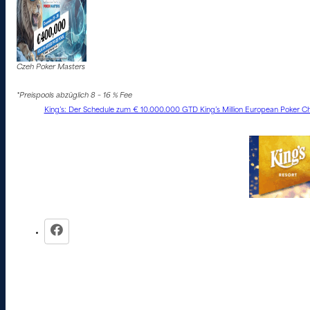
Czeh Poker Masters
*Preispools abzüglich 8 – 16 % Fee
King’s: Der Schedule zum € 10.000.000 GTD King’s Million European Poker Ch