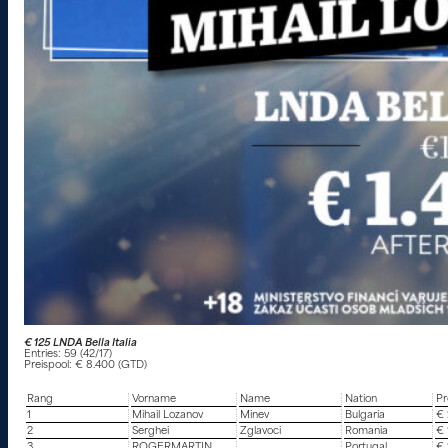
€ 125 LNDA Bella Italia
Entries: 59 (42/17)
Preispool: € 8.400 (GTD)
Rang
Vorname
Name
Nation
Pr
1
Mihail Lozanov
Minev
Bulgaria
€ 
2
Serghei
Zglavoci
Romania
€ 
3
ROGERMARTIN
Portugal
€ 