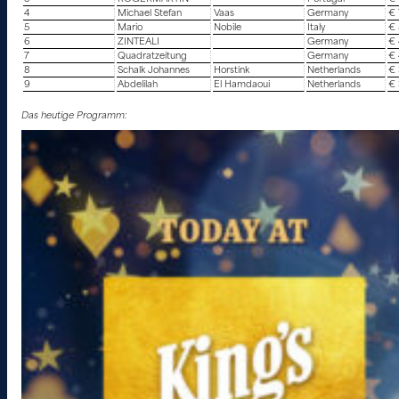
4
Michael Stefan
Vaas
Germany
€ 
5
Mario
Nobile
Italy
€ 
6
ZINTEALI
Germany
€ 
7
Quadratzeitung
Germany
€ 
8
Schalk Johannes
Horstink
Netherlands
€ 
9
Abdelilah
El Hamdaoui
Netherlands
€ 
Das heutige Programm: