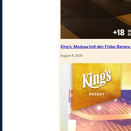
King’s: Medusa holt den Friday Banan
August 8, 2026