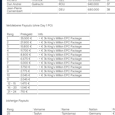
Richard
Hromcik
CZE
1.070.000
37
Dan Andrei
Galinschi
ROU
940.000
37
Jean-Pierre
DEU
680.000
38
Camembert
Verbliebene Payouts (ohne Day 1 PO)
Rang
Preisgeld
Info
1
35.500 €
+ € 3k King’s Million EPC Package
2
21.900 €
+ € 3k King’s Million EPC Package
3
15.800 €
+ € 3k King’s Million EPC Package
4
11.700 €
+ € 3k King’s Million EPC Package
5
8.800 €
+ € 3k King’s Million EPC Package
6
6.675 €
+ € 3k King’s Million EPC Package
7
5.000 €
+ € 3k King’s Million EPC Package
8
3.750 €
+ € 3k King’s Million EPC Package
9
2.775 €
+ € 3k King’s Million EPC Package
10
2.045 €
+ € 3k King’s Million EPC Package
11
2.045 €
12 – 15
1.470 €
16 – 20
1.040 €
21 + 24
710 €
bisherige Payouts:
Rang
Vorname
Name
Nation
P
25
Tayfun
Tipirdamaz
Germany
€