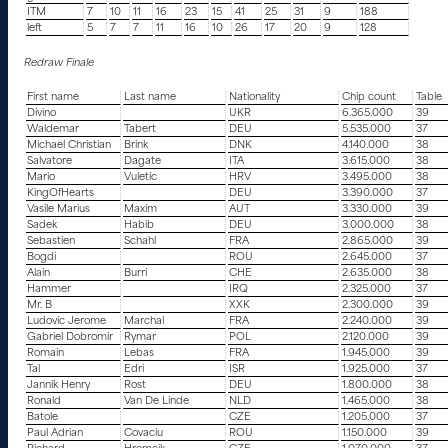
ITM
7
10
11
16
23
15
41
25
31
9
188
left
5
7
7
11
16
10
26
17
20
9
128
Redraw Finale
First name
Last name
Nationality
Chip count
Table
Divino
UKR
6.365.000
39
Waldemar
Tabert
DEU
5.535.000
37
Michael Christian
Brink
DNK
4.140.000
38
Salvatore
Dagate
ITA
3.615.000
38
Mario
Vuletic
HRV
3.495.000
38
KingOfHearts
DEU
3.390.000
37
Vasile Marius
Maxim
AUT
3.330.000
39
Sadek
Habib
DEU
3.000.000
38
Sebastien
Schahl
FRA
2.865.000
39
Bogdi
ROU
2.645.000
37
Alain
Burri
CHE
2.635.000
38
Hammer
IRQ
2.325.000
37
Mr. B
XXK
2.300.000
39
Ludovic Jerome
Marchal
FRA
2.240.000
39
Gabriel Dobromir
Rymar
POL
2.120.000
39
Romain
Lebas
FRA
1.945.000
39
Tal
Edri
ISR
1.925.000
37
Jannik Henry
Rost
DEU
1.800.000
38
Ronald
Van De Linde
NLD
1.465.000
38
Batole
CZE
1.205.000
37
Paul Adrian
Covaciu
ROU
1.150.000
39