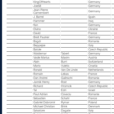
KingOfHearts
Germany
Joe58
Germany
Jean-Pierre
Germany
Camembert
J. Barrel
Spain
Hammer
Iraq
flan
Germany
Divino
Ukraine
David
France
Breit Paulner
Germany
Bogdi
Romania
Beppejoe
Italy
Batole
Czech Republic
Waldemar
Tabert
Germany
Vasile Marius
Maxim
Austria
Alain
Burri
Switzerland
Mario
Vuletic
Croatia
Ronald
Van De Linde
Netherlands
Romain
Lebas
France
Dan Andrei
Galinschi
Romania
Jannik Henry
Rost
Germany
Richard
Hromcik
Czech Republic
Tal
Edri
Israel
Paul Adrian
Covaciu
Romania
Sebastien
Schahl
France
Gabriel Dobromir
Rymar
Poland
Michael Christian
Brink
Denmark
Salvatore
Dagate
Italy