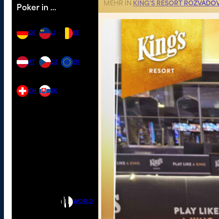
MEHR IN
KING'S RESORT ROZVADO
Poker in …
DE
LI
BE
AT
CZ
EU
CH
SK
WORLD