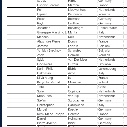
Sadek
Habib
Germany
Ludovic Jerome
Marchal
France
Pel
Nieuwenhuis
Netherlands
Ciprian
Paunescu
Romania
Peter
Reimann
Germany
Rayk
Leuthold
Germany
Jonathan
Bocanegra
United States
Giuseppe Massimo L
Manta
Italy
Marleen
Kulk
Netherlands
Alexandre Pierre
Doron
France
Jerome
Lebrun
Belgium
Yanislav Svetlinov
Sarandev
Bulgaria
Zsolt
Coraian
Romania
Sylvia
Van Der Meer
Netherlands
Gediminas
Guzelis
Lithuania
Karim Philip
Bisbis
Luxembourg
Dalmasso
Aime
Italy
Ki Va Meng
Ly
France
Krzysztof Michal
Mrozinski
Poland
Tiefu
Li
China
Swier
Copinga
Netherlands
Milan Dion
Van Tuijl
Netherlands
Stefan
Staudacher
Germany
Christopher
Campisano
Italy
Marcel
Koegler
Germany
Remi Marie Joseph
Deresse
France
Daniel
Hofmann
Germany
Pierre Joseph
Bizier
Germany