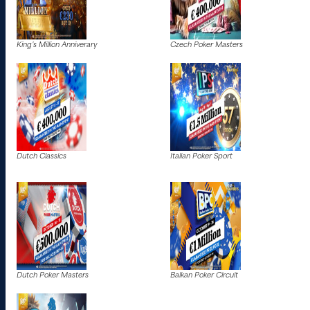
King’s Million Anniverary
Czech Poker Masters
Dutch Classics
Italian Poker Sport
Dutch Poker Masters
Balkan Poker Circuit