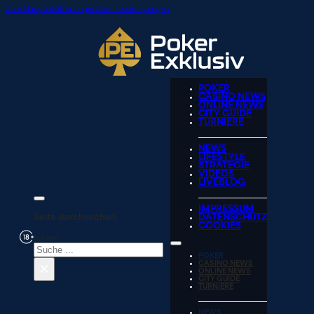
Zum Hauptinhalt springen
Zum Footer springen
POKER
CASINO NEWS
ONLINE NEWS
CITY GUIDE
TURNIERE
NEWS
LIFESTYLE
STRATEGIE
VIDEOS
LIVEBLOG
IMPRESSUM
Seite durchsuchen
DATENSCHUTZ
COOKIES
Suchen
POKER
×
CASINO NEWS
ONLINE NEWS
CITY GUIDE
TURNIERE
NEWS