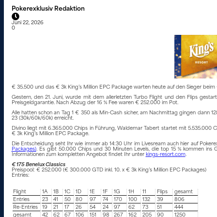
Pokerexklusiv Redaktion
Juni 22, 2026
0
€ 35.500 und das € 3k King’s Million EPC Package warten heute auf den Sieger beim €
Gestern, den 21. Juni, wurde mit dem allerletzten Turbo Flight und den Flips gest
Preisgeldgarantie. Nach Abzug der 16 % Fee waren € 252.000 im Pot.
Alle hatten schon an Tag 1 € 350 als Min-Cash sicher, am Nachmittag gingen dann 128 Sp
23 (30k/60k/60k) erreicht.
Divino liegt mit 6.365.000 Chips in Führung, Waldemar Tabert startet mit 5.535.000 Ch
€ 3k King’s Million EPC Package.
Die Entscheidung seht Ihr wie immer ab 14:30 Uhr im Livesream auch hier auf Pokerex
Packages)
. Es gibt 50.000 Chips und 30 Minuten Levels, die top 15 % kommen ins G
Informationen zum kompletten Angebot findet Ihr unter
kings-resort.com
.
€ 175 Benelux Classics
Preispool: € 252.000 (€ 300.000 GTD inkl. 10. x € 3k King’s Million EPC Packages)
Entries:
Flight
1A
1B
1C
1D
1E
1F
1G
1H
11
Flips
gesamt
Entries
23
41
50
80
97
74
170
100
132
39
806
Re-Entries
19
21
17
26
54
24
97
62
73
51
444
gesamt
42
62
67
106
151
98
267
162
205
90
1250