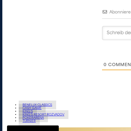
Abonniere
0
COMMEN
BENELUX CLASSICS
CASH GAME
KING'S
KING'S RESORT ROZVADOV
POKERARENA
TURNIER