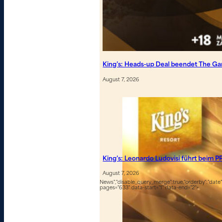
King’s: Heads-up Deal beendet The G
August 7, 2026
King’s: Leonardo Ludovisi führt beim P
August 7, 2026
News","disable_query_merge":true,"orderby":"date","
pages="633" data-start="1" data-end="2">