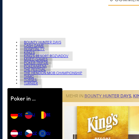
0
COMMEN
BOUNTY HUNTER DAYS
CASH GAME
HOSPITALITY
KING'S
KING'S RESORT ROZVADOV
MIXED GAMES
POKER-TRIP.DE
POKERARENA
THE FESTIVAL
THE HENDON MOB CHAMPIONSHIP
THMC
TORSES
TURNIER
MEHR IN
BOUNTY HUNTER DAYS
,
KI
Poker in …
DE
LI
BE
AT
CZ
EU