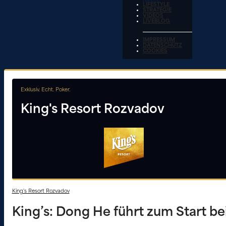
LIFESTYLE
STRATEGIE
VIDEOS
LIVEBLOG
IMPRESSUM
DATENSCHUTZ
COOKIES
Exklusiv. Echt. Poker.
King's Resort Rozvadov
King's Resort Rozvadov
King’s: Dong He führt zum Start be