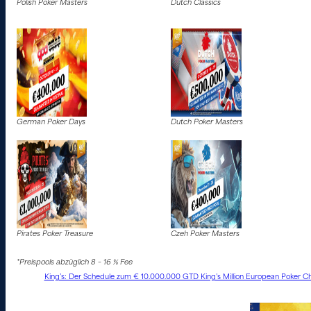
Polish Poker Masters
Dutch Classics
German Poker Days
Dutch Poker Masters
Pirates Poker Treasure
Czeh Poker Masters
*Preispools abzüglich 8 – 16 % Fee
King’s: Der Schedule zum € 10.000.000 GTD King’s Million European Poker Ch