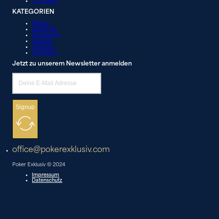
Turniere
KATEGORIEN
News
Lifestyle
Strategie
Videos
Galerie
Liveblog
Jetzt zu unserem Newsletter anmelden
Signup
office@pokerexklusiv.com
Poker Exklusiv © 2024
Impressum
Datenschutz