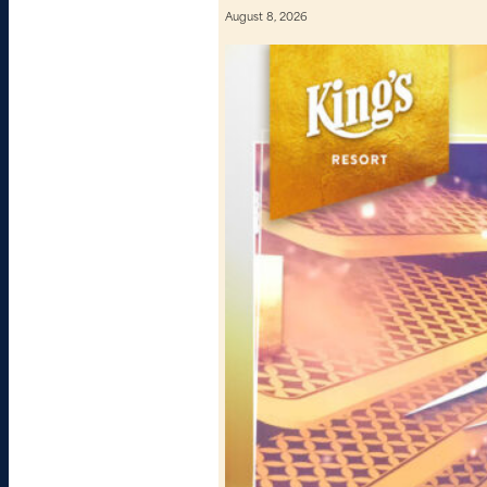
August 8, 2026