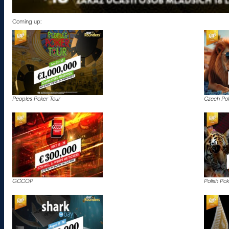
Coming up:
Peoples Poker Tour
Czech Po
GCCOP
Polish Po