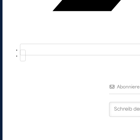
Abonniere