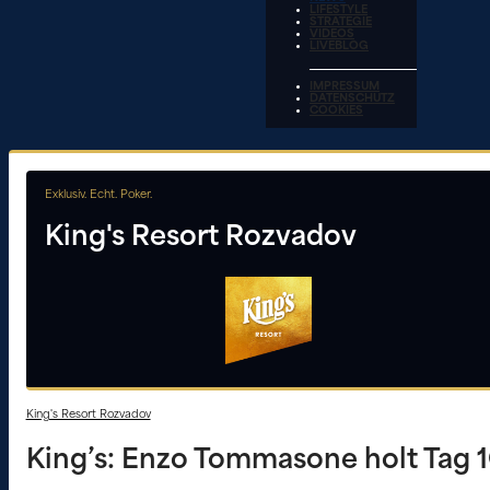
LIFESTYLE
STRATEGIE
VIDEOS
LIVEBLOG
IMPRESSUM
DATENSCHUTZ
COOKIES
Exklusiv. Echt. Poker.
King's Resort Rozvadov
King's Resort Rozvadov
King’s: Enzo Tommasone holt Tag 1