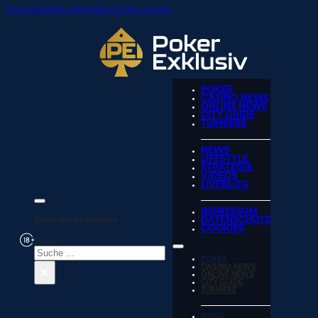
Zum Hauptinhalt springen
Zum Footer springen
POKER
CASINO NEWS
ONLINE NEWS
CITY GUIDE
TURNIERE
NEWS
LIFESTYLE
STRATEGIE
VIDEOS
LIVEBLOG
IMPRESSUM
Seite durchsuchen
DATENSCHUTZ
COOKIES
Suchen
POKER
×
CASINO NEWS
ONLINE NEWS
CITY GUIDE
TURNIERE
NEWS