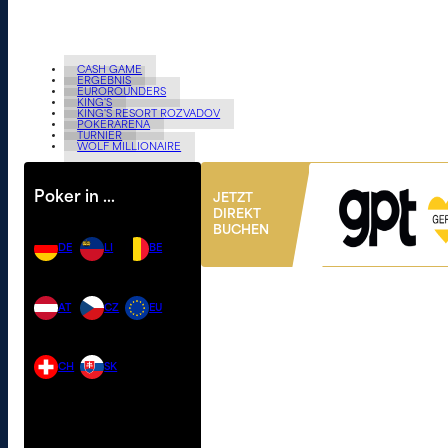
CASH GAME
ERGEBNIS
EUROROUNDERS
KING'S
KING'S RESORT ROZVADOV
POKERARENA
TURNIER
WOLF MILLIONAIRE
Poker in …
JETZT
DIREKT
BUCHEN
DE
LI
BE
AT
CZ
EU
CH
SK