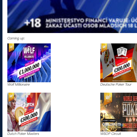
Coming up:
Wolf Millionaire
Deutsche Poker Tour
Dutch Poker Masters
WSOP Circuit