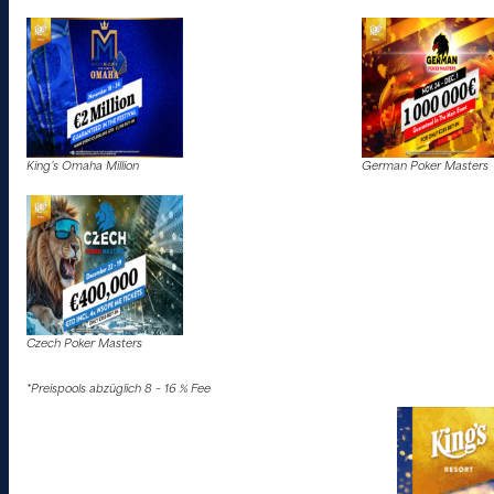
King’s Omaha Million
German Poker Masters
Czech Poker Masters
*Preispools abzüglich 8 – 16 % Fee