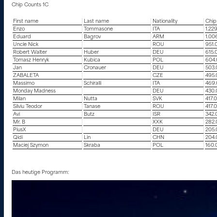
Chip Counts 1C
First name
Last name
Nationality
Chip
Enzo
Tommasone
ITA
1.22
Eduard
Bagrov
ARM
1.00
Uncle Nick
ROU
951.
Robert Walter
Huber
DEU
615.
Tomasz Henryk
Kubica
POL
604
Jan
Cronauer
DEU
503.
ZABALETA
CZE
495.
Massimo
Schiralli
ITA
469
Monday Madness
DEU
430.
Milan
Nutta
SVK
417.
Silviu Teodor
Tanase
ROU
417.
Avi
Butz
ISR
342.
Mr. B
XXK
282.
PiusX
DEU
205.
Qidi
Lin
CHN
204.
Maciej Szymon
Skraba
POL
160.
Das heutige Programm: