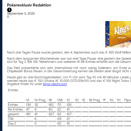
Pokerexklusiv Redaktion
September 5, 2025
0
Nach drei Tagen Pause wurde gestern, den 4. September, auch das € 350 Wolf Million
Nach dem langsamen Wochenende war nun drei Tage Pause, ehe gestern der Speed Fligh
sich für Tag 2. Mit 126 Teilnehmern und weiteren 41 Re-Entries erhöhte sich die Gesamt
Das Feld präsentierte sich sehr international mit noch wenig Italienern, am Ende
Chipleader Bonus freuen. In der Gesamtwertung kamen die beiden aber längst nicht
Heute gibt es drei Startmöglichkeiten. Um 11 Uhr wird Tag 1D mit 40 Minuten Levels 
werden heute das € 150 Omaha (€ 10.000 GTD/20k/15′) und das € 150 Night Turbo (
Angebot findet Ihr unter
kings-resort.com
.
Entries:
1A
1A Prag
1B
1AB
1C
1D
1E
1B Prag
1F
1G
1H
Flips
Entries
134
32
182
70
126
Re-Entries
47
9
85
22
41
gesamt
181
41
267
92
167
ITM
6
69
21
Day 2
5
50
16