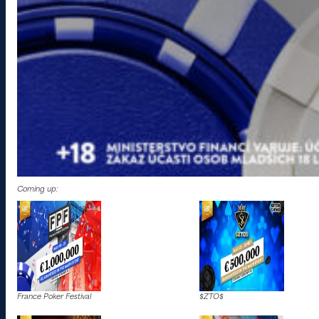
Coming up:
France Poker Festival
$ZTO$