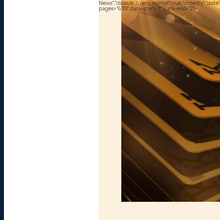
News","disable_query_merge":true,"orderby":"date","
pages="633" data-start="1" data-end="2">