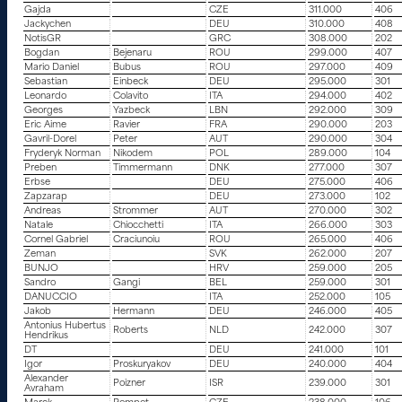
Gajda
CZE
311.000
406
Jackychen
DEU
310.000
408
NotisGR
GRC
308.000
202
Bogdan
Bejenaru
ROU
299.000
407
Mario Daniel
Bubus
ROU
297.000
409
Sebastian
Einbeck
DEU
295.000
301
Leonardo
Colavito
ITA
294.000
402
Georges
Yazbeck
LBN
292.000
309
Eric Aime
Ravier
FRA
290.000
203
Gavril-Dorel
Peter
AUT
290.000
304
Fryderyk Norman
Nikodem
POL
289.000
104
Preben
Timmermann
DNK
277.000
307
Erbse
DEU
275.000
406
Zapzarap
DEU
273.000
102
Andreas
Strommer
AUT
270.000
302
Natale
Chiocchetti
ITA
266.000
303
Cornel Gabriel
Craciunoiu
ROU
265.000
406
Zeman
SVK
262.000
207
BUNJO
HRV
259.000
205
Sandro
Gangi
BEL
259.000
301
DANUCCIO
ITA
252.000
105
Jakob
Hermann
DEU
246.000
405
Antonius Hubertus
Roberts
NLD
242.000
307
Hendrikus
DT
DEU
241.000
101
Igor
Proskuryakov
DEU
240.000
404
Alexander
Poizner
ISR
239.000
301
Avraham