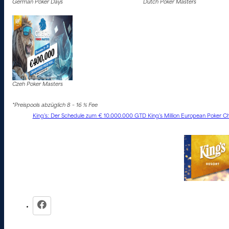
German Poker Days
Dutch Poker Masters
Czeh Poker Masters
*Preispools abzüglich 8 – 16 % Fee
King’s: Der Schedule zum € 10.000.000 GTD King’s Million European Poker Ch