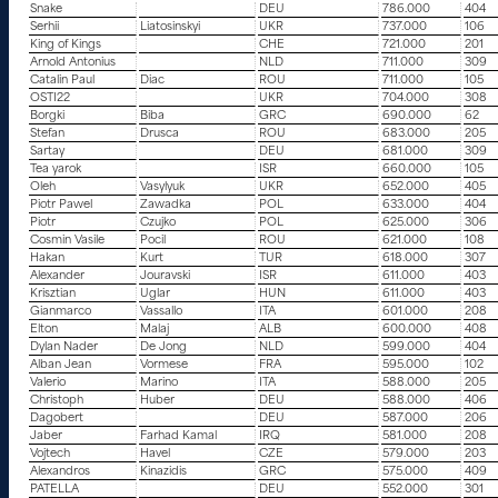
Snake
DEU
786.000
404
Serhii
Liatosinskyi
UKR
737.000
106
King of Kings
CHE
721.000
201
Arnold Antonius
NLD
711.000
309
Catalin Paul
Diac
ROU
711.000
105
OSTI22
UKR
704.000
308
Borgki
Biba
GRC
690.000
62
Stefan
Drusca
ROU
683.000
205
Sartay
DEU
681.000
309
Tea yarok
ISR
660.000
105
Oleh
Vasylyuk
UKR
652.000
405
Piotr Pawel
Zawadka
POL
633.000
404
Piotr
Czujko
POL
625.000
306
Cosmin Vasile
Pocil
ROU
621.000
108
Hakan
Kurt
TUR
618.000
307
Alexander
Jouravski
ISR
611.000
403
Krisztian
Uglar
HUN
611.000
403
Gianmarco
Vassallo
ITA
601.000
208
Elton
Malaj
ALB
600.000
408
Dylan Nader
De Jong
NLD
599.000
404
Alban Jean
Vormese
FRA
595.000
102
Valerio
Marino
ITA
588.000
205
Christoph
Huber
DEU
588.000
406
Dagobert
DEU
587.000
206
Jaber
Farhad Kamal
IRQ
581.000
208
Vojtech
Havel
CZE
579.000
203
Alexandros
Kinazidis
GRC
575.000
409
PATELLA
DEU
552.000
301