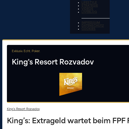
LIFESTYLE
STRATEGIE
VIDEOS
LIVEBLOG
IMPRESSUM
DATENSCHUTZ
COOKIES
Exklusiv. Echt. Poker.
King's Resort Rozvadov
King's Resort Rozvadov
King’s: Extrageld wartet beim FPF 