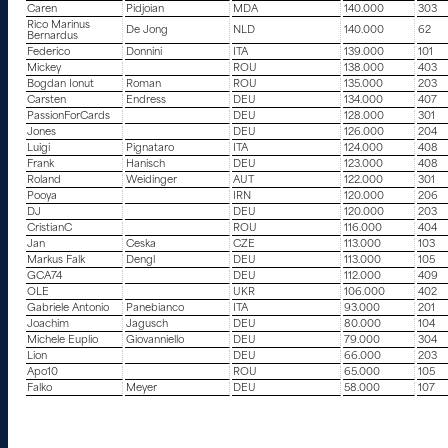
Caren
Pidjoian
MDA
140.000
303
Rico Marinus
De Jong
NLD
140.000
62
Bernardus
Federico
Donnini
ITA
139.000
101
Mickey
ROU
138.000
403
Bogdan Ionut
Roman
ROU
135.000
203
Carsten
Endress
DEU
134.000
407
PassionForCards
DEU
128.000
301
Jones
DEU
126.000
204
Luigi
Pignataro
ITA
124.000
408
Frank
Hanisch
DEU
123.000
408
Roland
Weidinger
AUT
122.000
301
Pooya
IRN
120.000
206
DJ
DEU
120.000
203
CristianC
ROU
116.000
404
Jan
Ceska
CZE
113.000
103
Markus Falk
Dengl
DEU
113.000
105
GCA74
DEU
112.000
409
OLE
UKR
106.000
402
Gabriele Antonio
Panebianco
ITA
93.000
201
Joachim
Jagusch
DEU
80.000
104
Michele Euplio
Giovanniello
DEU
79.000
304
Lion
DEU
66.000
203
Apo10
ROU
65.000
105
Falko
Meyer
DEU
58.000
107