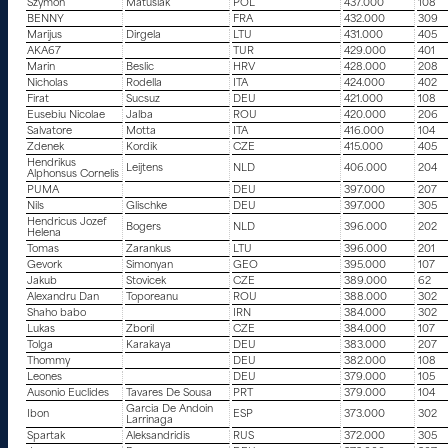
Szymon
Matusiak
POL
437.000
108
BENNY
FRA
432.000
309
Marijus
Dirgela
LTU
431.000
405
AKA67
TUR
429.000
401
Marin
Beslic
HRV
428.000
208
Nicholas
Rodella
ITA
424.000
402
Firat
Sucsuz
DEU
421.000
108
Eusebiu Nicolae
Jalba
ROU
420.000
206
Salvatore
Motta
ITA
416.000
104
Zdenek
Kordik
CZE
415.000
405
Hendrikus
Leijtens
NLD
406.000
204
Alphonsus Cornelis
PUMA
DEU
397.000
207
Nils
Glischke
DEU
397.000
305
Hendricus Jozef
Bogers
NLD
396.000
202
Helena
Tomas
Zarankus
LTU
396.000
201
Gevork
Simonyan
GEO
395.000
107
Jakub
Stovicek
CZE
389.000
62
Alexandru Dan
Toporeanu
ROU
388.000
302
Shaho babo
IRN
384.000
302
Lukas
Zboril
CZE
384.000
107
Tolga
Karakaya
DEU
383.000
207
Thommy
DEU
382.000
108
Leones
DEU
379.000
105
Ausonio Euclides
Tavares De Sousa
PRT
379.000
104
Garcia De Andoin
Ibon
ESP
373.000
302
Larrinaga
Spartak
Aleksandridis
RUS
372.000
305