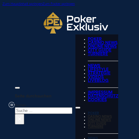
Zum Hauptinhalt springen
Zum Footer springen
POKER
CASINO NEWS
ONLINE NEWS
CITY GUIDE
TURNIERE
NEWS
LIFESTYLE
STRATEGIE
VIDEOS
LIVEBLOG
IMPRESSUM
Seite durchsuchen
DATENSCHUTZ
COOKIES
Suchen
POKER
×
CASINO NEWS
ONLINE NEWS
CITY GUIDE
TURNIERE
NEWS