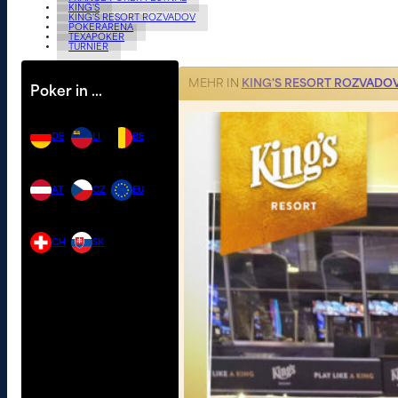
KING'S
KING'S RESORT ROZVADOV
POKERARENA
TEXAPOKER
TURNIER
MEHR IN
KING'S RESORT ROZVADO
Poker in …
DE
LI
BE
AT
CZ
EU
CH
SK