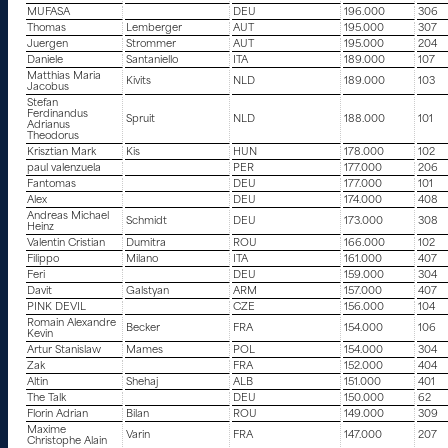
MUFASA
DEU
196.000
306
Thomas
Lemberger
AUT
195.000
307
Juergen
Strommer
AUT
195.000
204
Daniele
Santaniello
ITA
189.000
107
Matthias Maria
Kivits
NLD
189.000
103
Jacobus
Stefan
Ferdinandus
Spruit
NLD
188.000
101
Adrianus
Theodorus
Krisztian Mark
Kis
HUN
178.000
102
paul valenzuela
PER
177.000
206
Fantomas
DEU
177.000
101
Alex
DEU
174.000
408
Andreas Michael
Schmidt
DEU
173.000
308
Heinz
Valentin Cristian
Dumitra
ROU
166.000
102
Filippo
Milano
ITA
161.000
407
Feri
DEU
159.000
304
Davit
Galstyan
ARM
157.000
407
PINK DEVIL
CZE
156.000
104
Romain Alexandre
Becker
FRA
154.000
106
Kevin
Artur Stanislaw
Mames
POL
154.000
304
Zak
FRA
152.000
404
Altin
Shehaj
ALB
151.000
401
The Talk
DEU
150.000
62
Florin Adrian
Bilan
ROU
149.000
309
Maxime
Varin
FRA
147.000
207
Christophe Alain