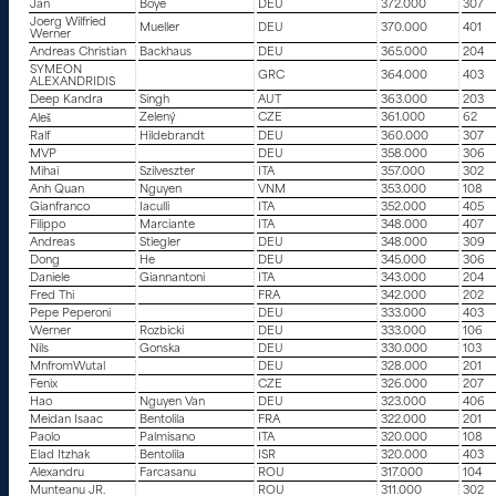
Jan
Boye
DEU
372.000
307
Joerg Wilfried
Mueller
DEU
370.000
401
Werner
Andreas Christian
Backhaus
DEU
365.000
204
SYMEON
GRC
364.000
403
ALEXANDRIDIS
Deep Kandra
Singh
AUT
363.000
203
Zelený
CZE
361.000
62
Aleš
Ralf
Hildebrandt
DEU
360.000
307
MVP
DEU
358.000
306
Mihai
Szilveszter
ITA
357.000
302
Anh Quan
Nguyen
VNM
353.000
108
Gianfranco
Iaculli
ITA
352.000
405
Filippo
Marciante
ITA
348.000
407
Andreas
Stiegler
DEU
348.000
309
Dong
He
DEU
345.000
306
Daniele
Giannantoni
ITA
343.000
204
Fred Thi
FRA
342.000
202
Pepe Peperoni
DEU
333.000
403
Werner
Rozbicki
DEU
333.000
106
Nils
Gonska
DEU
330.000
103
MnfromWutal
DEU
328.000
201
Fenix
CZE
326.000
207
Hao
Nguyen Van
DEU
323.000
406
Meidan Isaac
Bentolila
FRA
322.000
201
Paolo
Palmisano
ITA
320.000
108
Elad Itzhak
Bentolila
ISR
320.000
403
Alexandru
Farcasanu
ROU
317.000
104
Munteanu JR.
ROU
311.000
302