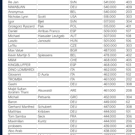
Re Jan
SVN
541.000
403
NIMABJAN
DEU
540.000
409
Anonymus
BEL
540.000
203
Nicholas Lynn
Scott
USA
518.000
303
Igor
Bjeli
SVN
517.000
304
Grzegorz Ryszard
Flak
POL
515.000
401
Daniel
Arribas Franco
ESP
509.000
107
Michael
Haeusler Leutgeb
AUT
507.000
108
Laszlo
Janoszki
HUN
501.000
106
La’filu
CZE
500.000
303
Max Value
BGR
487.000
303
Kevin Martijn S
Spiessens
BEL
478.000
402
M&M
CHE
468.000
405
KINGBLUFFER
ESP
468.000
103
DINO LOMBARDI
ITA
462.000
105
Giovanni
D Auria
ITA
462.000
102
TROMBA
ITA
461.000
202
Gashi
DEU
461.000
308
Majid Sultan
Alsuwaidi
ARE
461.000
208
Ibrahim Thani
Michail
Petsanis
GRC
452.000
304
Baron
DEU
449.000
62
Gerhard Manfred
Schubert
DEU
447.000
308
Matthias
Kribben
DEU
444.000
101
Tom Samba
Seck
FRA
444.000
306
Maximilian
Kuntz
DEU
444.000
206
probeers
DEU
439.000
409
Abo Arab
DEU
438.000
208