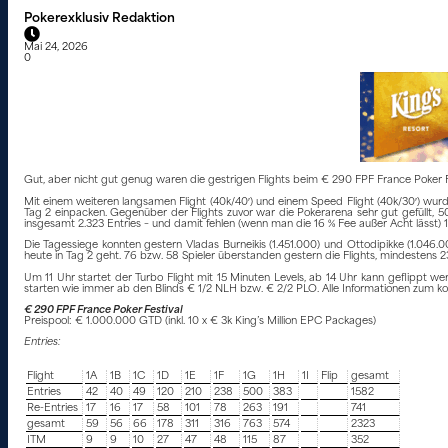
Pokerexklusiv Redaktion
Mai 24, 2026
0
Gut, aber nicht gut genug waren die gestrigen Flights beim € 290 FPF France Poker Fe
Mit einem weiteren langsamen Flight (40k/40′) und einem Speed Flight (40k/30′) wurde
Tag 2 einpacken. Gegenüber der Flights zuvor war die Pokerarena sehr gut gefüllt, 5
insgesamt 2.323 Entries – und damit fehlen (wenn man die 16 % Fee außer Acht lässt) 1.
Die Tagessiege konnten gestern Vladas Burneikis (1.451.000) und Ottodipikke (1.04
heute in Tag 2 geht. 76 bzw. 58 Spieler überstanden gestern die Flights, mindestens 
Um 11 Uhr startet der Turbo Flight mit 15 Minuten Levels, ab 14 Uhr kann geflippt 
starten wie immer ab den Blinds € 1/2 NLH bzw. € 2/2 PLO. Alle Informationen zum k
€ 290 FPF France Poker Festival
Preispool: € 1.000.000 GTD (inkl. 10 x € 3k King’s Million EPC Packages)
Entries:
Flight
1A
1B
1C
1D
1E
1F
1G
1H
1I
Flip
gesamt
Entries
42
40
49
120
210
238
500
383
1582
Re-Entries
17
16
17
58
101
78
263
191
741
gesamt
59
56
66
178
311
316
763
574
2323
ITM
9
9
10
27
47
48
115
87
352