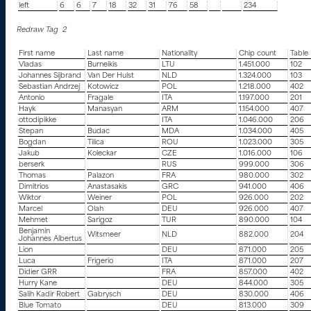
left
6
6
7
18
32
31
76
58
234
Redraw Tag 2
First name
Last name
Nationality
Chip count
Table
Vladas
Burneikis
LTU
1.451.000
102
Johannes Sijbrand
Van Der Hulst
NLD
1.324.000
103
Sebastian Andrzej
Kotowicz
POL
1.218.000
402
Antonio
Fragale
ITA
1.197.000
201
Hayk
Manasyan
ARM
1.154.000
407
ottodipikke
ITA
1.046.000
206
Stepan
Budac
MDA
1.034.000
405
Bogdan
Tilica
ROU
1.023.000
305
Jakub
Koleckar
CZE
1.016.000
106
berserk
RUS
999.000
306
Thomas
Palazon
FRA
980.000
302
Dimitrios
Anastasakis
GRC
941.000
406
Wiktor
Weiner
POL
926.000
202
Marcel
Olah
DEU
926.000
407
Mehmet
Sarigoz
TUR
890.000
104
Benjamin
Witsmeer
NLD
882.000
204
Johannes Albertus
Lion
DEU
871.000
205
Luca
Frigerio
ITA
871.000
207
Didier GRR
FRA
857.000
402
Hurry Kane
DEU
844.000
305
Salih Kadir Robert
Gabrysch
DEU
830.000
406
Blue Tomato
DEU
813.000
309