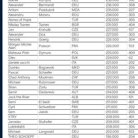
Marek
Rompot
CZE
238.000
106
Alexander
Bernhardt
DEU
236.000
308
Artiom
Poddubnii
MDA
235.000
207
Alexandru
Moraru
ROU
234.000
303
Alonso of Hope
TUR
232.000
305
Nikolay Tsanev
Tsanev
BGR
231.000
404
Jan
Krahulik
CZE
227.000
107
Alexander
Dick
DEU
227.000
303
Hendrik
Goerg
DEU
226.000
304
Morgan Michel
Poisson
FRA
226.000
103
Alain
Mateusz Piotr
Dymura
POL
225.000
409
Olev
SVK
224.000
62
daniele sacchi
ITA
221.000
202
Dushko
Bogoevski
MKD
221.000
205
Pascal
Schaefer
DEU
221.000
201
Chad Anthony
Moolman
ZAF
220.000
208
Michael
Rutzmoser
DEU
217.000
305
Sinan
Zorlu
TUR
215.000
308
Samir
Dizdarevic
AUT
214.000
408
Jack the River
ALB
213.000
101
Sami
El Saidi
SWE
211.000
401
Cyril
Schweitzer
FRA
211.000
202
Sam
Jakob
DEU
210.000
205
XTRY
TUR
209.000
401
Jaroslav
Stulhofer
CZE
209.000
401
Lollolollo66
ITA
208.000
306
Michael
Langwald
DEU
202.000
103
THEO SCHOEPF
DEU
196.000
204