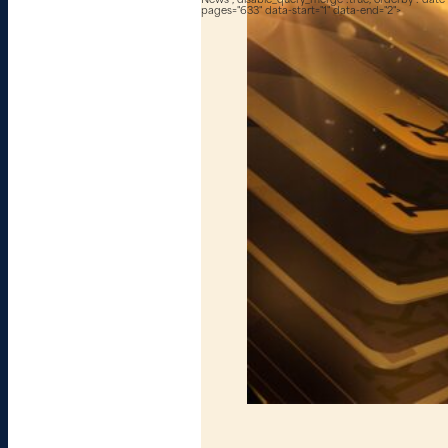
News","disable_query_merge":true,"orderby":"date","
pages="633" data-start="1" data-end="2">