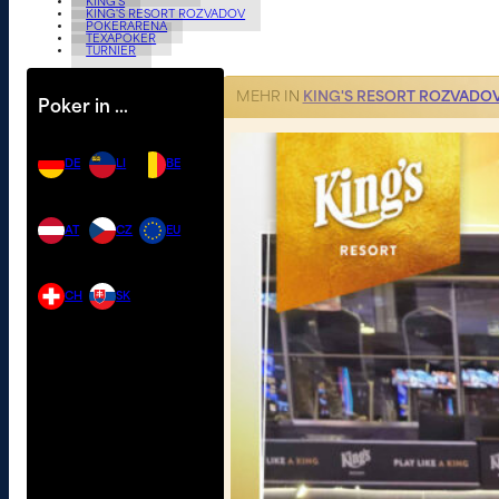
KING'S
KING'S RESORT ROZVADOV
POKERARENA
TEXAPOKER
TURNIER
MEHR IN
KING'S RESORT ROZVADO
Poker in …
DE
LI
BE
AT
CZ
EU
CH
SK