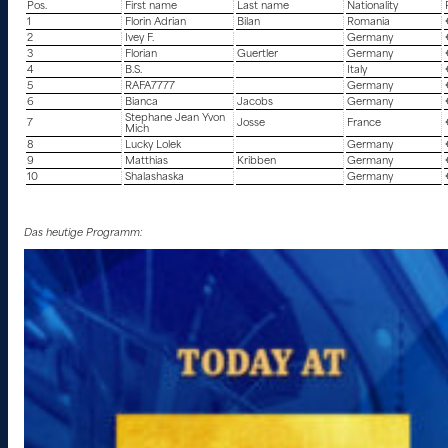
Pos.
First name
Last name
Nationality
1
Florin Adrian
Bilan
Romania
2
Ivey F.
Germany
3
Florian
Guertler
Germany
4
B.S.
Italy
5
RAFA7777
Germany
6
Bianca
Jacobs
Germany
Stephane Jean Yvon
7
Josse
France
Mich
8
Lucky Lolek
Germany
9
Matthias
Kribben
Germany
10
Shalashaska
Germany
Das heutige Programm: