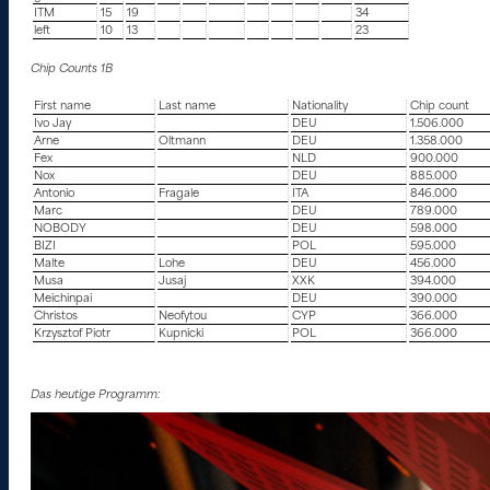
ITM
15
19
34
left
10
13
23
Chip Counts 1B
First name
Last name
Nationality
Chip count
Ivo Jay
DEU
1.506.000
Arne
Oltmann
DEU
1.358.000
Fex
NLD
900.000
Nox
DEU
885.000
Antonio
Fragale
ITA
846.000
Marc
DEU
789.000
NOBODY
DEU
598.000
BIZI
POL
595.000
Malte
Lohe
DEU
456.000
Musa
Jusaj
XXK
394.000
Meichinpai
DEU
390.000
Christos
Neofytou
CYP
366.000
Krzysztof Piotr
Kupnicki
POL
366.000
Das heutige Programm: