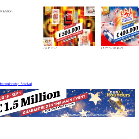
r Million
GCOOP
Dutch Classics
hampionship Festival