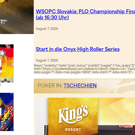
WSOPC Slovakia: PLO Championship Fina
(ab 16:30 Uhr)
August 7, 2026
Start in die Onyx High Roller Series
August 7, 2026
News","orderby":"date","post_status":"publish","paged":1,"tax_query":[{
href=\"https:\/\/pokerexklusiv.com\/bereich\/news\">News<\/a>","taxon
data-page="1" data-max-pages="4302" data-start="1" data-end="2">
r
POKER IN:
TSCHECHIEN