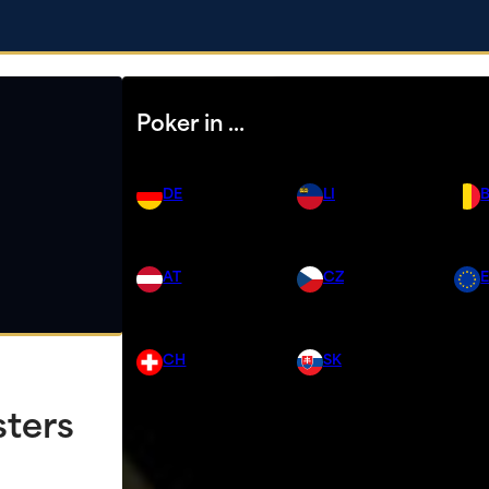
Poker in …
DE
LI
AT
CZ
CH
SK
sters