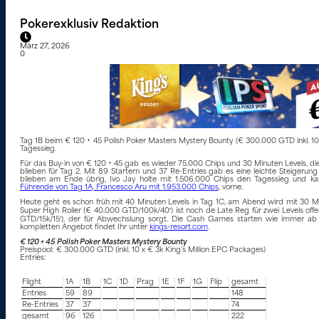
Pokerexklusiv Redaktion
März 27, 2026
0
Tag 1B beim € 120 + 45 Polish Poker Masters Mystery Bounty (€ 300.000 GTD inkl. 10
Tagessieg.
Für das Buy-in von € 120 + 45 gab es wieder 75.000 Chips und 30 Minuten Levels, di
blieben für Tag 2. Mit 89 Startern und 37 Re-Entries gab es eine leichte Steigerun
blieben am Ende übrig, Ivo Jay holte mit 1.506.000 Chips den Tagessieg und ka
Führende von Tag 1A, Francesco Aru mit 1.953.000 Chips
, vorne.
Heute geht es schon früh mit 40 Minuten Levels in Tag 1C, am Abend wird mit 30 M
Super High Roller (€ 40.000 GTD/100k/40′) ist noch de Late Reg für zwei Levels o
GTD/15k/15′), der für Abwechslung sorgt. Die Cash Games starten wie immer ab
kompletten Angebot findet Ihr unter
kings-resort.com
.
€ 120 + 45 Polish Poker Masters Mystery Bounty
Preispool: € 300.000 GTD (inkl. 10 x € 3k King’s Million EPC Packages)
Entries:
Flight
1A
1B
1C
1D
Prag
1E
1F
1G
Flip
gesamt
Entries
59
89
148
Re-Entries
37
37
74
gesamt
96
126
222