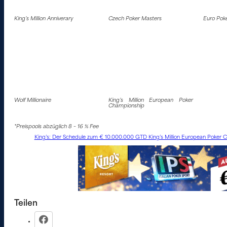
King’s Million Anniverary
Czech Poker Masters
Euro Poke
Wolf Millionaire
King’s Million European Poker
Championship
*Preispools abzüglich 8 – 16 % Fee
King’s: Der Schedule zum € 10.000.000 GTD King’s Million European Poker C
Teilen