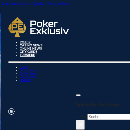
Zum Hauptinhalt springen
Zum Footer springen
POKER
CASINO NEWS
ONLINE NEWS
CITY GUIDE
TURNIERE
Poker
Casino News
Online News
City Guide
Turniere
Seite durchsuchen
Suchen
×