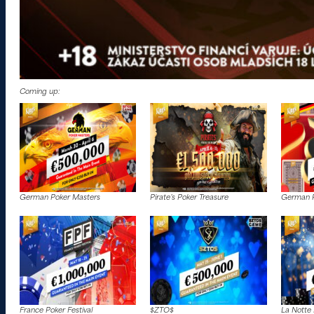
Coming up:
German Poker Masters
Pirate’s Poker Treasure
German P
France Poker Festival
$ZTO$
La Notte 