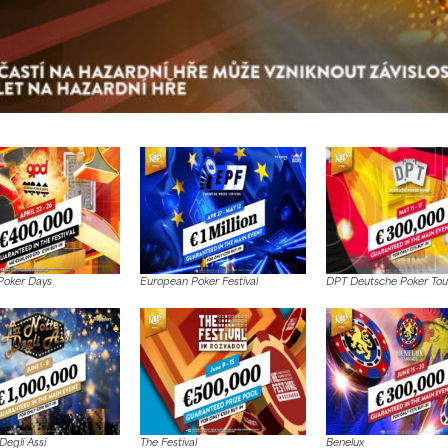
oker Days
European Poker Festival
DPT Deutsche Poker Tou
Degli Assi
The Festival
Benelux