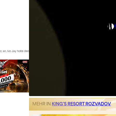
, an, Ivo Jay holte den
MEHR IN
KING'S RESORT ROZVADOV