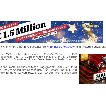
 x € 3k King’s Million EPC Packages) im
King’s Resort Rozvadov
stand gestern, den 26. März
e top 15 % erreichten die Geldränge (€200 Min-Cash), die top 10 %
g gegenüber Tag 1A, 19 Spieler holten den Min-Cash ab. 13 Spieler
ssierte das Bonusticket. In der Gesamtwertung bleibt aber der
inuten Levels und auch im King’s Prag gespielt. Beim € 600 PPM
ffen. Und am Abend gibt es noch den € 120 Banana Cup (€ 10.000
 den Blinds € 1/2 NLH bzw. € 2/2 PLO. Alle Informationen zum