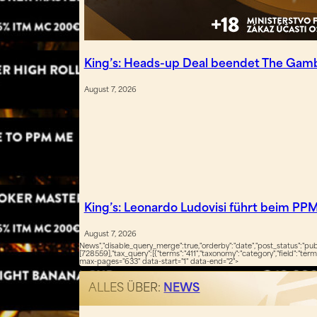
King’s: Heads-up Deal beendet The Gam
August 7, 2026
King’s: Leonardo Ludovisi führt beim PPM
August 7, 2026
News","disable_query_merge":true,"orderby":"date","post_status":"publ
[728559],"tax_query":[{"terms":"411","taxonomy":"category","field":"ter
max-pages="633" data-start="1" data-end="2">
ALLES ÜBER:
NEWS