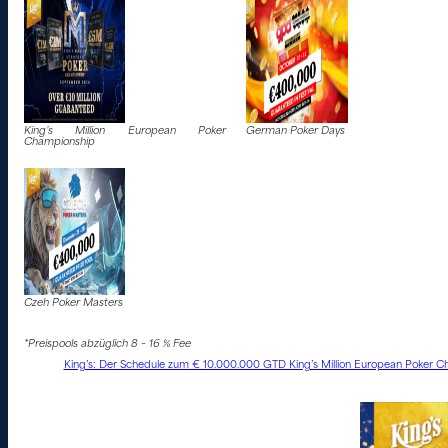
King’s Million European Poker
German Poker Days
Championship
Czeh Poker Masters
*Preispools abzüglich 8 – 16 % Fee
King’s: Der Schedule zum € 10.000.000 GTD King’s Million European Poker Ch