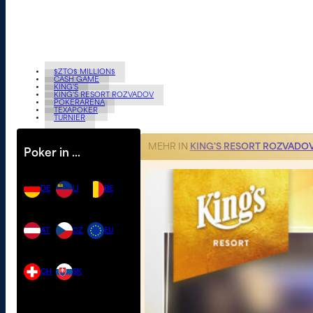
$ZTO$ MILLION$
CASH GAME
KING'S
KING'S RESORT ROZVADOV
POKERARENA
TEXAPOKER
TURNIER
MEHR IN
KING'S RESORT ROZVADO
Poker in …
DE
LI
BE
AT
CZ
EU
CH
SK