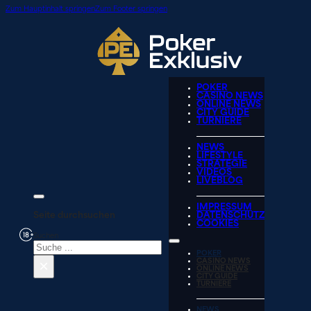
Zum Hauptinhalt springen
Zum Footer springen
POKER
CASINO NEWS
ONLINE NEWS
CITY GUIDE
TURNIERE
NEWS
LIFESTYLE
STRATEGIE
VIDEOS
LIVEBLOG
IMPRESSUM
Seite durchsuchen
DATENSCHUTZ
COOKIES
Suchen
POKER
×
CASINO NEWS
ONLINE NEWS
CITY GUIDE
TURNIERE
NEWS