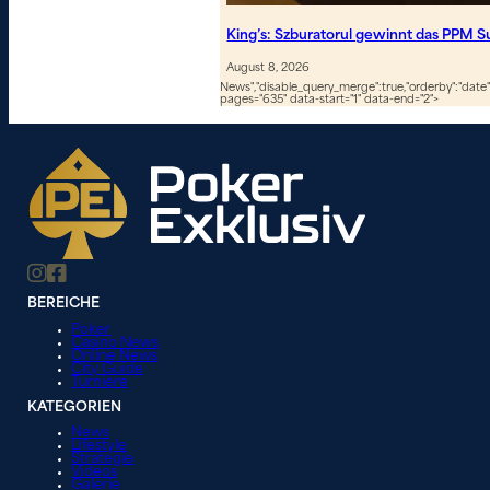
King’s: Szburatorul gewinnt das PPM S
August 8, 2026
News","disable_query_merge":true,"orderby":"date","
pages="635" data-start="1" data-end="2">
BEREICHE
Poker
Casino News
Online News
City Guide
Turniere
KATEGORIEN
News
Lifestyle
Strategie
Videos
Galerie