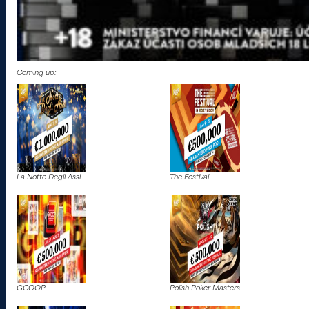
Coming up:
La Notte Degli Assi
The Festival
GCOOP
Polish Poker Masters