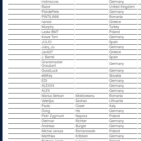
rndmsccss
Germany
Razor
United Kingdom
PistolePete
Germany
PINTILINNI
Romania
nanosi
Greece
Murphy
Turkey
Laska BMT
Poland
Kowe Tom
Germany
JULIO
Spain
Juby_Ju
Germany
Jack07
Greece
J. Barrel
Spain
Grandmaster
Germany
Graubart
GoodLuck
Germany
eMKey
Slovakia
EDI
Germany
ALEXXX
Germany
ALEX
Germany
Marius Serban
Moldoveanu
Romania
Valerijus
Savinas
Lithuania
Paolo
Coser
Italy
Dong
He
Germany
Piotr Zygmunt
Napora
Poland
Dietmar
Richter
Germany
Andreas
Burger
Germany
Michal Janusz
Romanowski
Poland
Matthias
Kribben
Germany