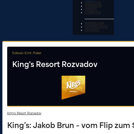
LIFESTYLE
STRATEGIE
VIDEOS
LIVEBLOG
IMPRESSUM
DATENSCHUTZ
COOKIES
Exklusiv. Echt. Poker.
King's Resort Rozvadov
King's Resort Rozvadov
King’s: Jakob Brun – vom Flip zum