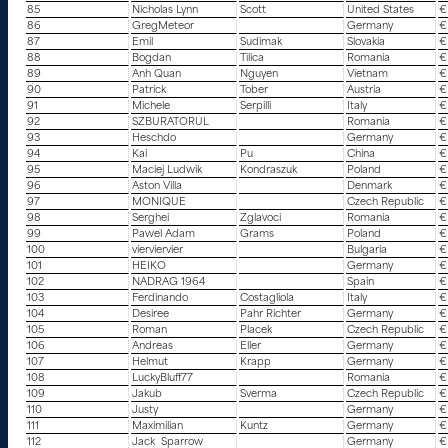
85
Nicholas Lynn
Scott
United States
€
86
GregMeteor
Germany
€
87
Emil
Sudimak
Slovakia
€
88
Bogdan
Tilica
Romania
€
89
Anh Quan
Nguyen
Vietnam
€
90
Patrick
Tober
Austria
€
91
Michele
Serpilli
Italy
€
92
SZBURATORUL
Romania
€
93
Heschdo
Germany
€
94
Kai
Pu
China
€
95
Maciej Ludwik
Kondraszuk
Poland
€
96
Aston Villa
Denmark
€
97
MONIQUE
Czech Republic
€
98
Serghei
Zglavoci
Romania
€
99
Pawel Adam
Grams
Poland
€
100
vierviervier
Bulgaria
€
101
HEIKO
Germany
€
102
NADRAG 1964
Spain
€
103
Ferdinando
Costagliola
Italy
€
104
Desiree
Pahr Richter
Germany
€
105
Roman
Placek
Czech Republic
€
106
Andreas
Eller
Germany
€
107
Helmut
Krapp
Germany
€
108
LuckyBluff77
Romania
€
109
Jakub
Sverma
Czech Republic
€
110
Justy
Germany
€
111
Maximilian
Kuntz
Germany
€
112
Jack Sparrow
Germany
€