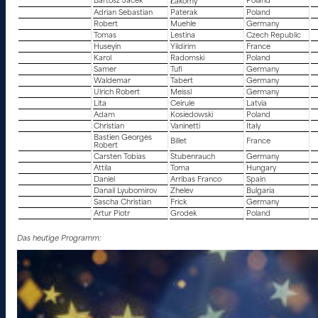
Bartosz Jacek
Poland
Łakomy
Adrian Sebastian
Paterak
Poland
Robert
Muehle
Germany
Tomas
Lestina
Czech Republic
Huseyin
Yildirim
France
Karol
Radomski
Poland
Samer
Tufi
Germany
Waldemar
Tabert
Germany
Ulrich Robert
Meissl
Germany
Lita
Ceirule
Latvia
Adam
Kosiedowski
Poland
Christian
Vaninetti
Italy
Bastien Georges
Billet
France
Robert
Carsten Tobias
Stubenrauch
Germany
Attila
Toma
Hungary
Daniel
Arribas Franco
Spain
Danail Lyubomirov
Zhelev
Bulgaria
Sascha Christian
Frick
Germany
Artur Piotr
Grodek
Poland
Das heutige Programm: