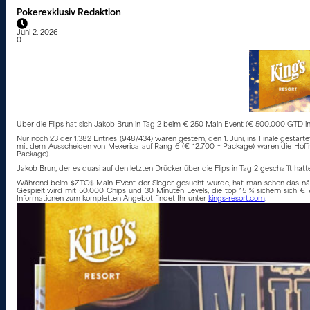
Pokerexklusiv Redaktion
Juni 2, 2026
0
Über die Flips hat sich Jakob Brun in Tag 2 beim € 250 Main Event (€ 500.000 GTD ink
Nur noch 23 der 1.382 Entries (948/434) waren gestern, den 1. Juni, ins Finale gestar
mit dem Ausscheiden von Mexerica auf Rang 6 (€ 12.700 + Package) waren die Hoffnu
Package).
Jakob Brun, der es quasi auf den letzten Drücker über die Flips in Tag 2 geschafft 
Während beim $ZTO$ Main EVent der Sieger gesucht wurde, hat man schon das nächs
Gespielt wird mit 50.000 Chips und 30 Minuten Levels, die top 15 % sichern sich 
Informationen zum kompletten Angebot findet Ihr unter
kings-resort.com
.