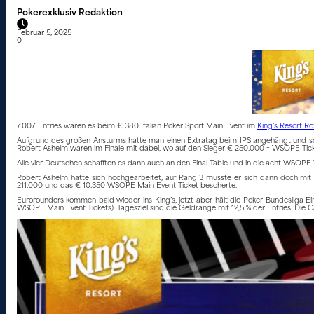
Pokerexklusiv Redaktion
Februar 5, 2025
0
7.007 Entries waren es beim € 380 Italian Poker Sport Main Event im
King’s Resort R
Aufgrund des großen Ansturms hatte man einen Extratag beim IPS angehängt und so 
Robert Ashelm waren im Finale mit dabei, wo auf den Sieger € 250.000 + WSOPE Tick
Alle vier Deutschen schafften es dann auch an den Final Table und in die acht WSOPE 
Robert Ashelm hatte sich hochgearbeitet, auf Rang 3 musste er sich dann doch mi
211.000 und das € 10.350 WSOPE Main Event Ticket bescherte.
Eurorounders kommen bald wieder ins King’s, jetzt aber hält die Poker-Bundesliga 
WSOPE Main Event Tickets). Tagesziel sind die Geldränge mit 12,5 % der Entries. Die