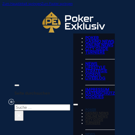
Zum Hauptinhalt springen
Zum Footer springen
POKER
CASINO NEWS
ONLINE NEWS
CITY GUIDE
TURNIERE
NEWS
LIFESTYLE
STRATEGIE
VIDEOS
LIVEBLOG
IMPRESSUM
Seite durchsuchen
DATENSCHUTZ
COOKIES
Suchen
POKER
×
CASINO NEWS
ONLINE NEWS
CITY GUIDE
TURNIERE
NEWS