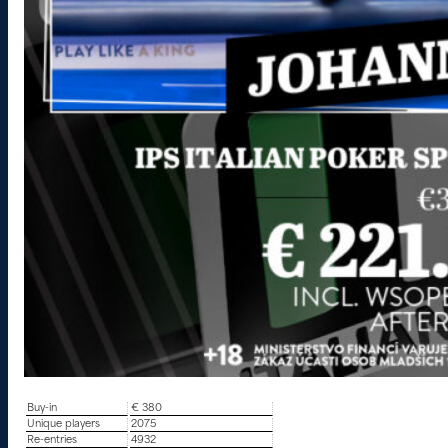
Buy-in
€ 380
Unique players
2075
Re-entries
4932