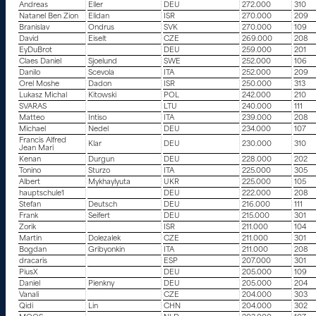
Andreas
Eller
DEU
272.000
310
Natanel Ben Zion
Elidan
ISR
270.000
209
Branislav
Ondrus
SVK
270.000
109
David
Eiselt
CZE
269.000
208
EyDuBrot
DEU
259.000
201
Claes Daniel
Sjoelund
SWE
252.000
106
Danilo
Scevola
ITA
252.000
209
Orel Moshe
Dadon
ISR
250.000
313
Lukasz Michal
Kitowski
POL
242.000
210
SVARAS
LTU
240.000
111
Matteo
Intiso
ITA
239.000
208
Michael
Nedel
DEU
234.000
107
Francis Alfred
Klar
DEU
230.000
310
Jean Mari
Kenan
Durgun
DEU
228.000
202
Tonino
Sturzo
ITA
225.000
305
Albert
Mykhaylyuta
UKR
225.000
105
hauptschule1
DEU
222.000
208
Stefan
Deutsch
DEU
216.000
111
Frank
Seifert
DEU
215.000
301
Zorik
ISR
211.000
104
Martin
Dolezalek
CZE
211.000
301
Bogdan
Gribyonkin
ITA
211.000
208
dracaris
ESP
207.000
301
PiusX
DEU
205.000
109
Daniel
Pienkny
DEU
205.000
204
Vanali
CZE
204.000
303
Qidi
Lin
CHN
204.000
302