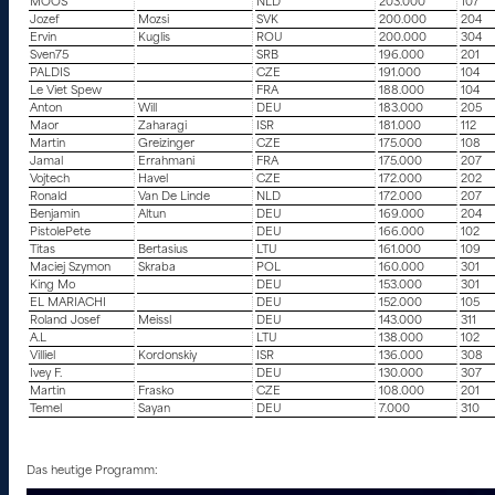
MOOS
NLD
203.000
107
Jozef
Mozsi
SVK
200.000
204
Ervin
Kuglis
ROU
200.000
304
Sven75
SRB
196.000
201
PALDIS
CZE
191.000
104
Le Viet Spew
FRA
188.000
104
Anton
Will
DEU
183.000
205
Maor
Zaharagi
ISR
181.000
112
Martin
Greizinger
CZE
175.000
108
Jamal
Errahmani
FRA
175.000
207
Vojtech
Havel
CZE
172.000
202
Ronald
Van De Linde
NLD
172.000
207
Benjamin
Altun
DEU
169.000
204
PistolePete
DEU
166.000
102
Titas
Bertasius
LTU
161.000
109
Maciej Szymon
Skraba
POL
160.000
301
King Mo
DEU
153.000
301
EL MARIACHI
DEU
152.000
105
Roland Josef
Meissl
DEU
143.000
311
A.L
LTU
138.000
102
Villiel
Kordonskiy
ISR
136.000
308
Ivey F.
DEU
130.000
307
Martin
Frasko
CZE
108.000
201
Temel
Sayan
DEU
7.000
310
Das heutige Programm: