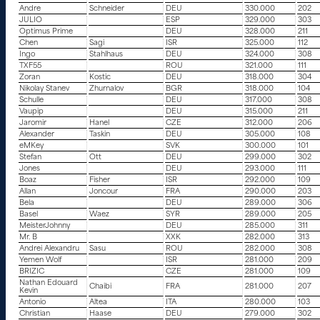
Andre
Schneider
DEU
330.000
202
JULIO
ESP
329.000
303
Optimus Prime
DEU
328.000
211
Chen
Sagi
ISR
325.000
112
Ingo
Stahlhaus
DEU
324.000
308
TXF55
ROU
321.000
111
Zoran
Kostic
DEU
318.000
304
Nikolay Stanev
Zhurnalov
BGR
318.000
104
Schulle
DEU
317.000
308
Vaupip
DEU
315.000
211
Jaromir
Hanel
CZE
312.000
206
Alexander
Taskin
DEU
305.000
108
eMKey
SVK
300.000
101
Stefan
Ott
DEU
299.000
302
Jones
DEU
293.000
111
Boaz
Fisher
ISR
292.000
109
Allan
Joncour
FRA
290.000
203
Bela
DEU
289.000
306
Basel
Waez
SYR
289.000
205
MeisterJohnny
DEU
285.000
311
Mr. B
XXK
282.000
313
Andrei Alexandru
Sasu
ROU
282.000
308
Yemen Wolf
ISR
281.000
209
BRIZIC
CZE
281.000
109
Nathan Edouard
Chaibi
FRA
281.000
207
Kevin
Antonio
Altea
ITA
280.000
103
Christian
Haase
DEU
279.000
302