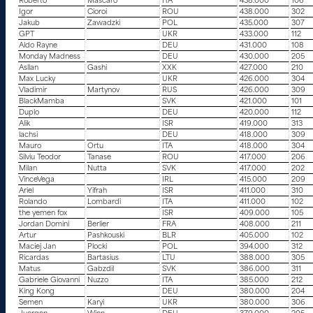
Roberto
Mascaro
ITA
438.000
106
Igor
Cioroi
ROU
438.000
302
Jakub
Zawadzki
POL
435.000
307
GPT
UKR
433.000
112
Aldo Rayne
DEU
431.000
108
Monday Madness
DEU
430.000
205
Asllan
Gashi
XXK
427.000
210
Max Lucky
UKR
426.000
304
Vladimir
Martynov
RUS
426.000
309
BlackMamba
SVK
421.000
101
Duplo
DEU
420.000
112
Alik
ISR
419.000
313
lachsi
DEU
418.000
309
Mauro
Ortu
ITA
418.000
304
Silviu Teodor
Tanase
ROU
417.000
206
Milan
Nutta
SVK
417.000
202
VinceVega
IRL
415.000
209
Ariel
Yifrah
ISR
411.000
310
Rolando
Lombardi
ITA
411.000
102
the yemen fox
ISR
409.000
105
Jordan Domini
Berlier
FRA
408.000
211
Artur
Pashkouski
BLR
405.000
102
Maciej Jan
Plocki
POL
394.000
312
Ricardas
Bartasius
LTU
388.000
305
Matus
Gabzdil
SVK
386.000
311
Gabriele Giovanni
Nuzzo
ITA
385.000
212
King Kong
DEU
380.000
204
Semen
Karyi
UKR
380.000
306