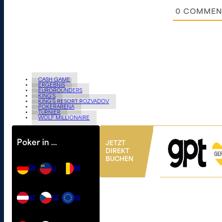
0
COMMEN
CASH GAME
ERGEBNIS
EUROROUNDERS
KING'S
KING'S RESORT ROZVADOV
POKERARENA
TURNIER
WOLF MILLIONAIRE
Poker in …
JETZT
DIREKT
BUCHEN
DE
LI
BE
AT
CZ
EU