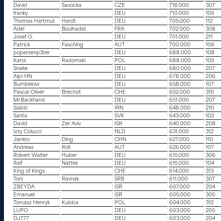
David
Savocka
CZE
718.000
307
franky
DEU
710.000
105
Thomas Hartmut
Hardt
DEU
705.000
112
Adel
Boulhadid
FRA
702.000
308
Josef O.
DEU
701.000
211
Patrick
Fasching
AUT
700.000
106
poperzenp3ter
DEU
688.000
108
Karol
Radomski
POL
688.000
105
Snake
DEU
680.000
207
Alpi-HN
DEU
678.000
206
Bumbelow
DEU
658.000
107
Pascal Oliver
Brechot
CHE
652.000
310
Mr.Backhand
DEU
651.000
207
Siablo
IRN
648.000
210
Santa
SVK
643.000
102
David
Zer Aviv
ISR
640.000
208
Izzy Colucci
NLD
631.000
312
Jianbo
Ding
CHN
627.000
110
Andreas
Roll
AUT
626.000
107
Robert Walter
Huber
DEU
615.000
306
Ralf
Nattke
DEU
615.000
104
King of Kings
CHE
614.000
313
Toni
Ravnak
SRB
611.000
307
ZBEYDA
ISR
607.000
204
Emanuel
ISR
605.000
305
Tomasz Henryk
Kubica
POL
604.000
312
LUPO
DEU
603.000
205
DJ777
DEU
603.000
204