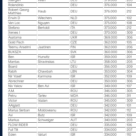
Juergen
Wien
DEU
379.000
205
Rolandinio
DEU
376.000
104
Robert Georg
Haub
DEU
376.000
212
Matthias
Erwin D
Wiechers
NLD
375.000
102
Van Loc
Nguyen
DEU
375.000
108
Stefano
Bertoldi
ITA
373.000
212
Xerxes I
DEU
370.000
309
Asatoma
UKR
369.000
306
Gold Fisch
CZE
362.000
105
Teemu Anselmi
Jaatinen
FIN
362.000
206
BUKSZA
SVK
360.000
306
Ben
Hurwitz
ISR
359.000
201
Mantas
Stravinskas
LTU
358.000
205
Board
DEU
356.000
209
Rabih
Chawbah
LBN
353.000
304
Nir Yosef
Karmona
ISR
352.000
109
Abrechner
DEU
350.000
306
Niv Yakov
Ben Avi
ISR
349.000
107
A.M.
ROU
346.000
305
Petru
Tarlev
MDA
346.000
311
Victor
Vozian
ROU
345.000
309
AAlglatt
DEU
342.000
101
Marius Serban
Moldoveanu
ROU
342.000
112
Avi
Butz
ISR
342.000
109
Markus
Schweiger
AUT
340.000
203
FLOW RiDER
DEU
335.000
106
Full Tilt
DEU
334.000
207
Eden
Vaturi
ISR
334.000
110