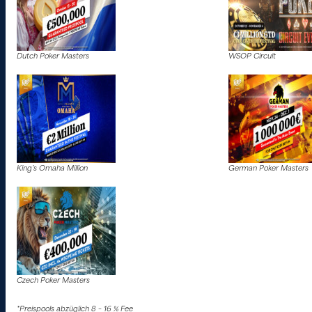
Dutch Poker Masters
WSOP Circuit
King’s Omaha Million
German Poker Masters
Czech Poker Masters
*Preispools abzüglich 8 – 16 % Fee