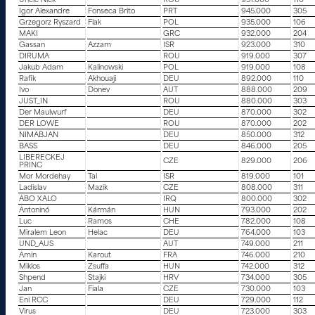
Uncle Nick
ROU
951.000
110
Igor Alexandre
Fonseca Brito
PRT
945.000
305
Grzegorz Ryszard
Flak
POL
935.000
106
MAKI
GRC
932.000
204
Gassan
Azzam
ISR
923.000
310
DIRUMA
ROU
919.000
307
Jakub Adam
Kalinowski
POL
919.000
108
Rafik
Akhouaji
DEU
892.000
110
Ivo
Donev
AUT
888.000
209
JUST_IN
ROU
880.000
303
Der Maulwurf
DEU
870.000
302
DER LOWE
ROU
870.000
202
NIMABJAN
DEU
850.000
312
BASS
DEU
846.000
205
LIBERECKEJ
CZE
829.000
206
PRINC
Mor Mordehay
Tal
ISR
819.000
101
Ladislav
Mazik
CZE
808.000
311
ABO XALO
IRQ
800.000
302
Antoninó
Kármán
HUN
793.000
202
Luc
Ramos
CHE
782.000
108
Miralem Leon
Helac
DEU
764.000
103
UND_AUS
AUT
749.000
211
Amin
Karout
FRA
746.000
210
Miklos
Zsuffa
HUN
742.000
312
Shpend
Stajki
HRV
734.000
305
Jan
Fiala
CZE
730.000
103
Eni RCC
DEU
729.000
112
Virus
DEU
723.000
303