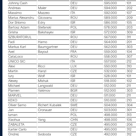
Johnny Cash
DEU
595.000
101
Andreas
Maier
DEU
594.000
202
Massimo
Mazzeo
ITA
592.000
107
Marius Alexandru
Gicovanu
ROU
589.000
209
Dor Shlomo
Edry
ISR
586.000
105
Bartosz Adam
Stefanski
POL
578.000
203
Grisha
Bakshayev
ISR
572.000
309
SZBURATORUL
ROU
567.000
311
Fadi
Hamo
DEU
564.000
201
Markus Karl
Baumgartner
DEU
562.000
303
Axel
Bayout
FRA
559.000
104
CataLoco
ROU
558.000
307
UNICO SIC
ITA
557.000
212
Alexi
Ricci
LUX
550.000
310
Martin
Hanzl
CZE
532.000
302
Iury
Wolf
ISR
528.000
101
Alexey
Mishuk
ISR
518.000
102
Michael
Langwald
DEU
512.000
211
Plamen
Yakimov
BGR
512.000
303
MARVEL
DEU
511.000
211
KEKO
DEU
510.000
210
Oliver Samo
Richert Kubalek
SWE
504.000
304
Jan
Cronauer
DEU
503.000
301
luman
POL
498.000
313
Xiaohua
Yang
CHN
498.000
106
ZABALETA
CZE
495.000
206
Karter Carlo
DEU
495.000
312
Ondrej
Svoboda
CZE
492.000
312