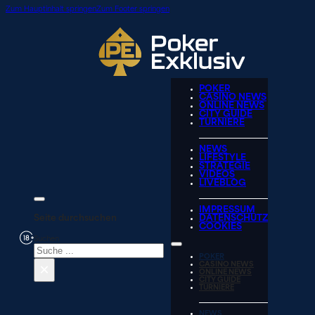
Zum Hauptinhalt springen
Zum Footer springen
POKER
CASINO NEWS
ONLINE NEWS
CITY GUIDE
TURNIERE
NEWS
LIFESTYLE
STRATEGIE
VIDEOS
LIVEBLOG
IMPRESSUM
Seite durchsuchen
DATENSCHUTZ
COOKIES
Suchen
POKER
×
CASINO NEWS
ONLINE NEWS
CITY GUIDE
TURNIERE
NEWS