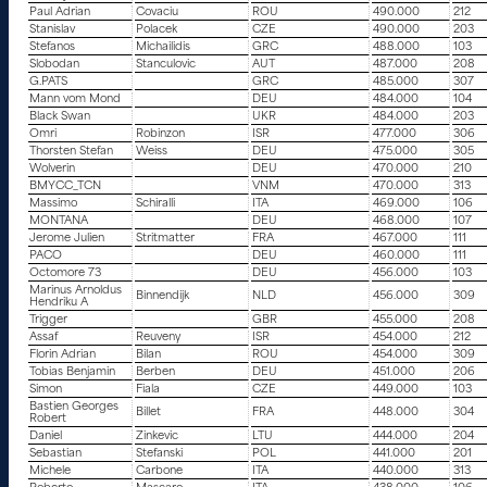
Paul Adrian
Covaciu
ROU
490.000
212
Stanislav
Polacek
CZE
490.000
203
Stefanos
Michailidis
GRC
488.000
103
Slobodan
Stanculovic
AUT
487.000
208
G.PATS
GRC
485.000
307
Mann vom Mond
DEU
484.000
104
Black Swan
UKR
484.000
203
Omri
Robinzon
ISR
477.000
306
Thorsten Stefan
Weiss
DEU
475.000
305
Wolverin
DEU
470.000
210
BMYCC_TCN
VNM
470.000
313
Massimo
Schiralli
ITA
469.000
106
MONTANA
DEU
468.000
107
Jerome Julien
Stritmatter
FRA
467.000
111
PACO
DEU
460.000
111
Octomore 73
DEU
456.000
103
Marinus Arnoldus
Binnendijk
NLD
456.000
309
Hendriku A
Trigger
GBR
455.000
208
Assaf
Reuveny
ISR
454.000
212
Florin Adrian
Bilan
ROU
454.000
309
Tobias Benjamin
Berben
DEU
451.000
206
Simon
Fiala
CZE
449.000
103
Bastien Georges
Billet
FRA
448.000
304
Robert
Daniel
Zinkevic
LTU
444.000
204
Sebastian
Stefanski
POL
441.000
201
Michele
Carbone
ITA
440.000
313