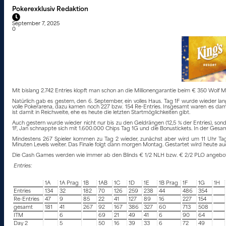
Pokerexklusiv Redaktion
September 7, 2025
0
Mit bislang 2.742 Entries klopft man schon an die Millionengarantie beim € 350 Wolf Mi
Natürlich gab es gestern, den 6. September, ein volles Haus. Tag 1F wurde wieder l
volle Pokerarena, dazu kamen noch 227 bzw. 154 Re-Entries. Insgesamt waren es damit
ist damit in Reichweite, ehe es heute die letzten Startmöglichkeiten gibt.
Auch gestern wurde wieder nicht nur bis zu den Geldrängen (12,5 % der Entries), sonder
1F, Jan schnappte sich mit 1.600.000 Chips Tag 1G und die Bonustickets. In der Ge
Mindestens 267 Spieler kommen zu Tag 2 wieder, zunächst aber wird um 11 Uhr Tag 1
Minuten Levels weiter. Das Finale folgt dann morgen Montag. Gestartet wird heute au
Die Cash Games werden wie immer ab den Blinds € 1/2 NLH bzw. € 2/2 PLO angeboten
Entries:
1A
1A Prag
1B
1AB
1C
1D
1E
1B Prag
1F
1G
1H
Entries
134
32
182
70
126
259
238
44
486
354
Re-Entries
47
9
85
22
41
127
89
16
227
154
gesamt
181
41
267
92
167
386
327
60
713
508
ITM
6
69
21
49
41
6
90
64
Day 2
5
50
16
39
33
6
72
49