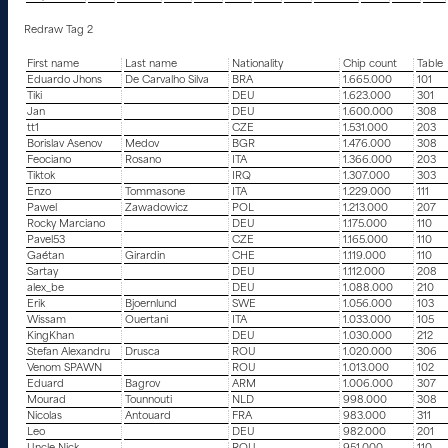
Redraw Tag 2
First name
Last name
Nationality
Chip count
Table
Eduardo Jhons
De Carvalho Silva
BRA
1.665.000
101
Tiki
DEU
1.623.000
301
Jan
DEU
1.600.000
308
tt1
CZE
1.531.000
203
Borislav Asenov
Medov
BGR
1.476.000
308
Feociano
Rosano
ITA
1.366.000
203
Tiktok
IRQ
1.307.000
303
Enzo
Tommasone
ITA
1.229.000
111
Pawel
Zawadowicz
POL
1.213.000
207
Rocky Marciano
DEU
1.175.000
110
Pavel53
CZE
1.165.000
110
Gaétan
Girardin
CHE
1.119.000
110
Sartay
DEU
1.112.000
208
alex_be
DEU
1.088.000
210
Erik
Bjoernlund
SWE
1.056.000
103
Wissam
Ouertani
ITA
1.033.000
105
KingKhan
DEU
1.030.000
212
Stefan Alexandru
Drusca
ROU
1.020.000
306
Venom SPAWN
ROU
1.013.000
102
Eduard
Bagrov
ARM
1.006.000
307
Mourad
Tounnouti
NLD
998.000
308
Nicolas
Antouard
FRA
983.000
311
Leo
DEU
982.000
201